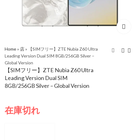
Home
»
店
»
【SIMフリー】ZTE Nubia Z60 Ultra
Leading Version Dual SIM 8GB/256GB Silver –
Global Version
【SIMフリー】Zte
【SIMフリー】ZTE
【SIMフリー】ZTE Nubia Z60 Ultra
Nubia Redmagic 9s Pro
Nubia Z60 Ultra
Leading Version Dual SIM
5G Dual Sim
Leading Version Dual
8GB/256GB Silver – Global Version
16GB/512GB Snowfall
SIM 8GB/256GB Black
– Global Version
– Global Version
在庫切れ