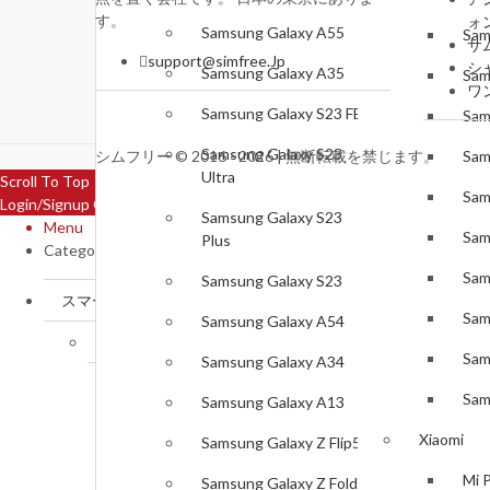
す。
ォ
Samsung Galaxy A55
Sam
サ
support@simfree.Jp
シ
Samsung Galaxy A35
Sam
ワ
Samsung Galaxy S23 FE
Sam
Samsung Galaxy S23
シムフリー © 2016 - 2026 | 無断転載を禁じます。
Sam
Ultra
Scroll To Top
Sam
Login/Signup
Close
Samsung Galaxy S23
Menu
Sam
Plus
Categories
Sam
Samsung Galaxy S23
スマートフォン
Sam
Samsung Galaxy A54
Samsung
Sam
Samsung Galaxy A34
Samsung Galaxy S25 FE
Sam
Samsung Galaxy A13
Samsung Galaxy Z Flip7
Xiaomi
Samsung Galaxy Z Flip5
Samsung Galaxy Z Fold7
Mi 
Samsung Galaxy Z Fold5