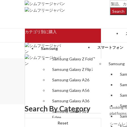
Search
カテゴリ別に購入
スマートフォン
Samsung
Samsung Galaxy Z Fold7
Samsung
Samsung Galaxy Z Flip7
Sam
Samsung Galaxy A26
Sam
Samsung Galaxy A56
Sam
Samsung Galaxy A36
Sam
Search By Category
Looking f
Samsung Galaxy S25
platforms
Sam
Edge
Reset
シームレ
Sam