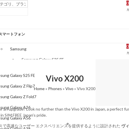
0
スマートフォン
0
Samsung
Samsung Galaxy S25 FE
Samsung Galaxy Z Flip7
sung Galaxy S25 FE
Vivo X200
Samsung Galaxy Z Fold7
sung Galaxy Z Flip7
Home
»
Phones
»
Vivo
»
Vivo X200
Samsung Galaxy A26
sung Galaxy Z Fold7
Samsung Galaxy A56
sung Galaxy A26
or an upgrade? Look no further than the Vivo X200 in Japan, a perfect fu
Samsung Galaxy A36
 in SIM FREE Japan’s pride.
sung Galaxy A56
Samsung Galaxy S25 Edge
スで高速なユーザー エクスペリエンスを提供するように設計された
ヴィ
sung Galaxy A36