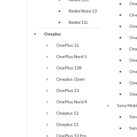
POCO F8 Pro
One
Redmi Note 13
POCO F8 Ultra
One
Redmi 12c
One
Poco F7 Ultra
Oneplus
One
Poco F7 Pro
OnePlus 15
One
Poco X7 Pro
OnePlus Nord 5
One
Poco X7
OnePlus 13R
One
POCO F6 Pro
Oneplus Open
One
POCO F6
OnePlus 13
One
Poco X6 pro
OnePlus Nord 4
Sony Mobi
POCO X6
Oneplus 12
Son
POCO F5 Pro
Oneplus 11
Son
POCO F5
OnePlus 10 Pro