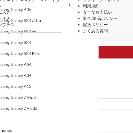
Samsung Galaxy S23 Ultra
ン
利用規約
sung Galaxy A35
ムスン
安全なお支払い
Samsung Galaxy S23 FE
ャオミ
返金/返品ポリシー
sung Galaxy S23 Ultra
ンプラス
配送ポリシー
Samsung Galaxy S23
よくある質問
sung Galaxy S23 FE
Samsung Galaxy S23 Plus
sung Galaxy S23
Samsung Galaxy A54
sung Galaxy S23 Plus
Samsung Galaxy A34
sung Galaxy A54
Samsung Galaxy A13
sung Galaxy A34
Samsung Galaxy Z Flip5
sung Galaxy A13
Samsung Galaxy Z Fold5
sung Galaxy Z Flip5
Xiaomi
sung Galaxy Z Fold5
Mi Phones
Xiaomi 17 Pro Max
Phones