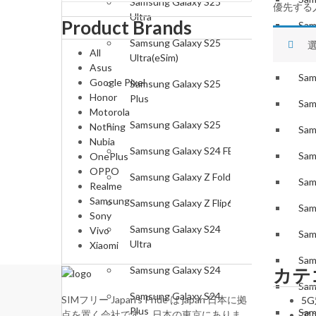
Samsung Galaxy S25
優先する
Ultra
Product Brands
Sam
Samsung Galaxy S25
Sam
All
Ultra(eSim)
Asus
Sam
Google Pixel
Samsung Galaxy S25
Honor
Plus
Sam
Motorola
Samsung Galaxy S25
Nothing
Sam
Nubia
Samsung Galaxy S24 FE
Sam
OnePlus
OPPO
Samsung Galaxy Z Fold6
Sam
Realme
Samsung
Samsung Galaxy Z Flip6
Sam
Sony
Samsung Galaxy S24
Vivo
Sam
Ultra
Xiaomi
Sam
Samsung Galaxy S24
カテ
Sam
Samsung Galaxy S24
SIMフリー Japan's Pride は japan 日本に拠
5
Plus
Sam
点を置く会社です。 日本の東京にありま
ア