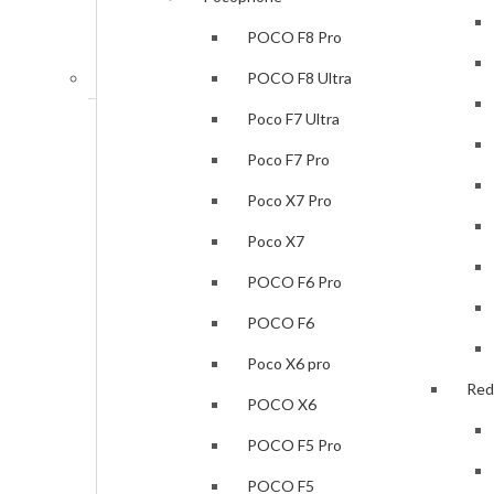
Samsung Galaxy Z Fold5
POCO F8 Pro
Xiaomi
POCO F8 Ultra
Poco F7 Ultra
Mi Phones
Poco F7 Pro
Xiaomi 17 Pro Max
Poco X7 Pro
Xiaomi 17 Pro
Poco X7
Xiaomi 15T Pro
POCO F6 Pro
Xiaomi 15T
POCO F6
Xiaomi 15 Ultra
Poco X6 pro
Xiaomi 15 Ultra Photography Kit
Red
POCO X6
Xiaomi 15
POCO F5 Pro
Xiaomi 14T Pro
POCO F5