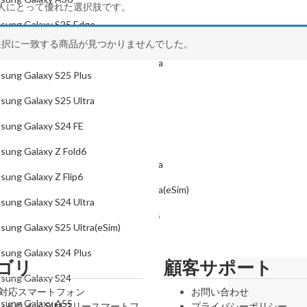
人にとって優れた選択肢です。
Samsung Galaxy S25
sung Galaxy S25 Edge
Samsung Galaxy S25 Plus
選択に一致する商品が見つかりませんでした。
sung Galaxy S25
Samsung Galaxy S25 Ultra
sung Galaxy S25 Plus
Samsung Galaxy S24 FE
sung Galaxy S25 Ultra
Samsung Galaxy Z Fold6
sung Galaxy S24 FE
Samsung Galaxy Z Flip6
sung Galaxy Z Fold6
Samsung Galaxy S24 Ultra
sung Galaxy Z Flip6
Samsung Galaxy S25 Ultra(eSim)
sung Galaxy S24 Ultra
Samsung Galaxy S24 Plus
sung Galaxy S25 Ultra(eSim)
Samsung Galaxy S24
sung Galaxy S24 Plus
ゴリ
顧客サポート
Samsung Galaxy A55
sung Galaxy S24
Samsung Galaxy A35
G対応スマートフォン
お問い合わせ
sung Galaxy A55
ンドロイド SIMフリースマートフ
プライバシーポリシー