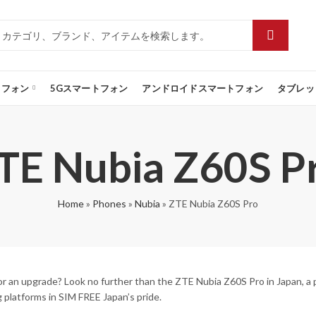
トフォン
5Gスマートフォン
アンドロイドスマートフォン
タブレッ
TE Nubia Z60S P
Home
»
Phones
»
Nubia
»
ZTE Nubia Z60S Pro
or an upgrade? Look no further than the ZTE Nubia Z60S Pro in Japan, a p
g platforms in SIM FREE Japan’s pride.