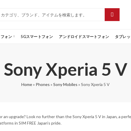
トフォン
5Gスマートフォン
アンドロイドスマートフォン
タブレッ
Sony Xperia 5 V
Home
»
Phones
»
Sony Mobiles
»
Sony Xperia 5 V
or an upgrade? Look no further than the Sony Xperia 5 V in Japan, a perfe
latforms in SIM FREE Japan’s pride.