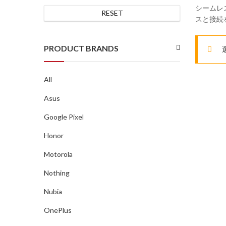
シームレ
RESET
スと接続
PRODUCT BRANDS
All
Asus
Google Pixel
Honor
Motorola
Nothing
Nubia
OnePlus