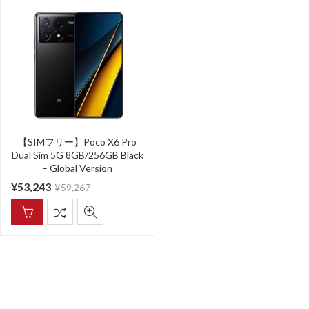
【SIMフリー】Poco X6 Pro
Dual Sim 5G 8GB/256GB Black
– Global Version
¥
53,243
¥
59,267