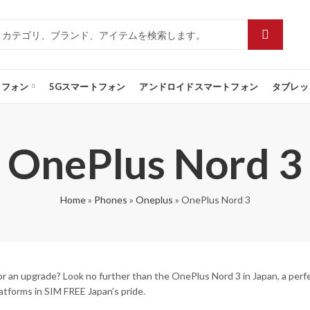
トフォン
5Gスマートフォン
アンドロイドスマートフォン
タブレッ
OnePlus Nord 3
Home
»
Phones
»
Oneplus
»
OnePlus Nord 3
or an upgrade? Look no further than the OnePlus Nord 3 in Japan, a perfe
latforms in SIM FREE Japan’s pride.