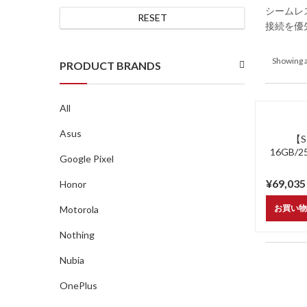
シームレ
RESET
接続を優
Showing a
PRODUCT BRANDS
All
Asus
【S
16GB/25
Google Pixel
¥
69,035
Honor
お買い物
Motorola
Nothing
Nubia
OnePlus