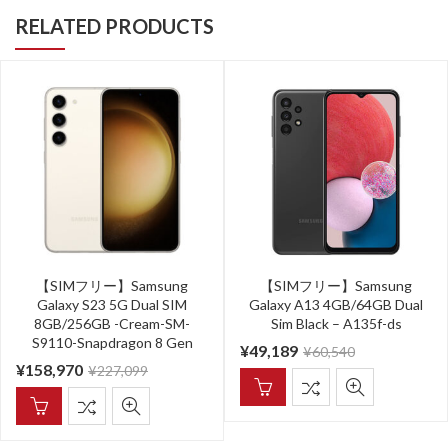
RELATED PRODUCTS
【SIMフリー】Samsung
【SIMフリー】Samsung
Galaxy S23 5G Dual SIM
Galaxy A13 4GB/64GB Dual
8GB/256GB -Cream-SM-
Sim Black – A135f-ds
S9110-Snapdragon 8 Gen
¥
49,189
¥
60,540
¥
158,970
¥
227,099