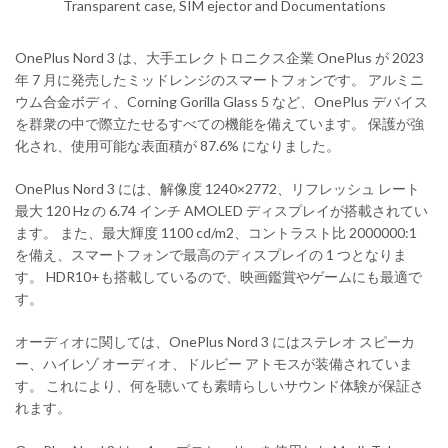
Transparent case, SIM ejector and Documentations
OnePlus Nord 3 は、大手エレクトロニクス企業 OnePlus が 2023
年 7 月に発売したミッドレンジのスマートフォンです。 アルミニ
ウム合金ボディ、Corning Gorilla Glass 5 など、OnePlus デバイス
を群衆の中で際立たせるすべての機能を備えています。 保護が強
化され、使用可能な表面積が 87.6% になりました。
OnePlus Nord 3 には、解像度 1240×2772、リフレッシュ レート
最大 120 Hz の 6.74 インチ AMOLED ディスプレイが搭載されてい
ます。 また、最大輝度 1100 cd/m2、コントラスト比 2000000:1
を備え、スマートフォンで最高のディスプレイの 1 つとなりま
す。 HDR10+も搭載しているので、映画鑑賞やゲームにも最適で
す。
オーディオに関しては、OnePlus Nord 3 にはステレオ スピーカ
ー、ハイレゾ オーディオ、ドルビー アトモスが装備されていま
す。 これにより、何を聴いても素晴らしいサウンド体験が保証さ
れます。