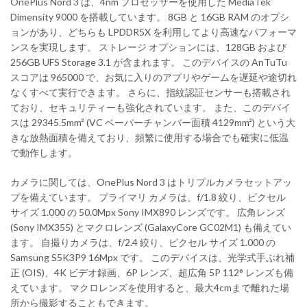
OnePlus Nord 3 は、4nm プロセッサーを使用した MediaTek
Dimensity 9000 を搭載しています。 8GB と 16GB RAM のオプシ
ョンがあり、どちらも LPDDR5X を利用してより高速なパフォーマ
ンスを実現します。 ストレージ オプションには、128GB および
256GB UFS Storage 3.1 が含まれます。 このデバイスの AnTuTu
スコアは 965000 で、お気に入りのアプリやゲームを遅延や途切れ
なくすべて実行できます。 さらに、指紋認証センサーも搭載され
ており、セキュリティーも強化されています。 また、このデバイ
スは 29345.5mm² (VC ベーパーチャンバー面積 4129mm²) という大
きな放熱面積を備えており、頻繁に使用する場合でも確実に低温
で動作します。
カメラに関しては、OnePlus Nord 3 はトリプルカメラセットアッ
プを備えています。 プライマリ カメラは、f/1.8 絞り、ピクセル
サイズ 1.000 の 50.0Mpx Sony IMX890 レンズです。 広角レンズ
(Sony IMX355) とマクロレンズ (GalaxyCore GC02M1) も備えてい
ます。 自撮りカメラは、f/2.4 絞り、ピクセル サイズ 1.000 の
Samsung S5K3P9 16Mpx です。 このデバイスは、光学式手ぶれ補
正 (OIS)、4K ビデオ録画、6P レンズ、超広角 5P 112° レンズも備
えています。 マクロレンズを使用すると、最大4cmまで離れた場
所から撮影することもできます。