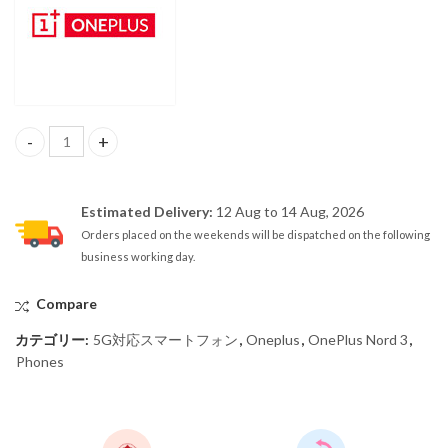
【SIMフリー】Oneplus Nord 3 16GB/256GB 5G Dual Sim Misty Green
Estimated Delivery:
12 Aug to 14 Aug, 2026
Orders placed on the weekends will be dispatched on the following
business working day.
Compare
カテゴリー:
5G対応スマートフォン
,
Oneplus
,
OnePlus Nord 3
,
Phones