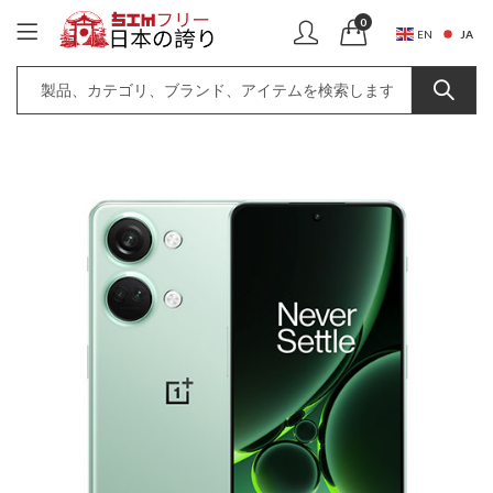
0
JA
EN