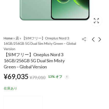
Home
»
店
»
【SIMフリー】Oneplus Nord 3
16GB/256GB 5G Dual Sim Misty Green – Global
Version
【SIMフリー】
【SIMフリー】
【SIMフリー】Oneplus Nord 3
Oneplus Nord 3
Oneplus Nord 3
16GB/256GB 5G Dual Sim Misty
8GB/128GB 5G Dual
8GB/128GB 5G Dual
¥
67,065
¥
67,065
¥
69,139
¥
69,139
Green – Global Version
Sim Misty Green –
Sim Tempest Gray –
¥
69,035
Global Version
Global Version
13
% オフ
¥
79,010
在庫あり