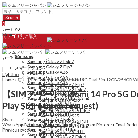
Search
0
¥
0
カート
Menu
カテゴリ別に購入
0
Samsung
¥
0
カート
Samsung Galaxy Z Fold7
Samsung Galaxy Z Flip7
スマートフォン
Samsung Galaxy A26
Samsung
Lightbox
Samsung Galaxy A56
Samsung Galaxy S25 FE
Home
»
店
»
【SIMフリー】Xiaomi 14 Pro 5G Dual Sim 12GB/256GB White –
Samsung Galaxy A36
Samsung Galaxy Z Flip7
Samsung Galaxy S25 Edge
Samsung Galaxy Z Fold7
【SIMフリー】Xiaomi 14 Pro 5G Dual 
Samsung Galaxy S25 Ultra
Samsung Galaxy A26
Samsung Galaxy S25 Ultra(eSim)
Samsung Galaxy A56
Play Store upon request)
Samsung Galaxy S25 Plus
Samsung Galaxy A36
Samsung Galaxy S25
Samsung Galaxy S25 Edge
Samsung Galaxy S24 FE
Samsung Galaxy S25
Samsung Galaxy Z Fold6
Share:
Samsung Galaxy S25 Plus
Samsung Galaxy Z Flip6
WhatsApp
Facebook
Twitter
LinkedIn
Telegram
Pinterest
Email
Reddi
Samsung Galaxy S25 Ultra
Samsung Galaxy S24 Ultra
Previous product
Samsung Galaxy S24 FE
Samsung Galaxy S24
Samsung Galaxy Z Fold6