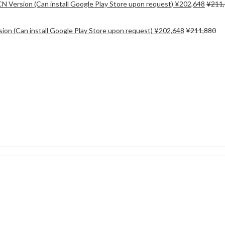
rsion (Can install Google Play Store upon request)
¥
202,648
¥
211
 (Can install Google Play Store upon request)
¥
202,648
¥
211,880