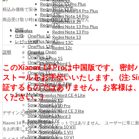
Redmi 15
Redmi Note 13 Pro Plus
Redmi 14C
税込み価格で安心
Redmi Note 13 Pro
Redmi Note 14 Pro Plus
Redmi 13C
Redmi Note 14 Pro
商品受け取り時に追加の税金はかかりません
Redmi Note 13
Redmi Note 14
Redmi 12c
Redmi Note 13 Pro Plus
説明
Oneplus
Redmi Note 13 Pro
仕様
OnePlus 15
Redmi Note 13
OnePlus Nord 5
レビュー (0)
Redmi 13C
OnePlus 13R
Redmi 12c
Oneplus Open
説明
Oneplus
OnePlus 13
OnePlus 15
OnePlus Nord 4
OnePlus Nord 5
このXiaomi 14 Proは中国版です。 
Oneplus 12
OnePlus 13R
Oneplus 11
Oneplus Open
ストールをお手伝いいたします。 (注: Sim
OnePlus 10 Pro
OnePlus 13
Oneplus Nord CE 3 lite
OnePlus Nord 4
証するものではありません。お客様は、Xia
OnePlus Nord 3
Oneplus 12
Sony Mobiles
ください。)
Oneplus Nord CE 4 Lite
Sony Xperia 10 VII
Oneplus 11
Sony Xperia 1 VII
OnePlus 10 Pro
Sony Xperia 10 VI
Oneplus Nord CE 3 lite
デザインと機能性の傑作
Sony Xperia 1 VI
OnePlus Nord 3
Sony Xperia 1 IV
Sony Mobiles
Xiaomi 14 Pro は単なるガジェットではありません。 ユー
Sony Xperia 1 V
Sony Xperia 10 VII
をお約束します。
Sony Xperia 10 V
Sony Xperia 1 VII
Sony Xperia 5 V
Sony Xperia 10 VI
ライカを搭載した光学系