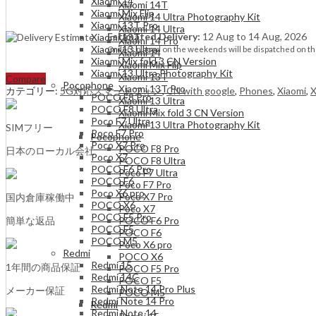
Xiaomi 14
Xiaomi 14T
Xiaomi
Xiaomi Mix Flip
Xiaomi 14 Ultra Photography Kit
14
Xiaomi 13T Pro
Xiaomi 14 Ultra
Pro
Estimated Delivery:
12 Aug to 14 Aug, 2026
Xiaomi 13T
Xiaomi 14 Pro
5G
Xiaomi 13 Ultra
Orders placed on the weekends will be dispatched on th
Xiaomi 14
Dual
Xiaomi Mix fold 3 CN Version
Xiaomi Mix Flip
Sim
Xiaomi 13 Ultra Photography Kit
Xiaomi 13T
Compare
12GB/256GB
Pocophone
Xiaomi 13T Pro
カテゴリー:
5G対応スマートフォン
,
CN with google
,
Phones
,
Xiaomi
,
X
White
POCO F8 Pro
Xiaomi 13 Ultra
-
POCO F8 Ultra
Xiaomi Mix fold 3 CN Version
CN
Poco F7 Ultra
Xiaomi 13 Ultra Photography Kit
SIMフリー
Version
Poco F7 Pro
Pocophone
(Can
Poco X7 Pro
POCO F8 Pro
日本のローカル会社
install
Poco X7
POCO F8 Ultra
Google
POCO F6 Pro
Poco F7 Ultra
Play
POCO F6
Poco F7 Pro
Store
Poco X6 pro
Poco X7 Pro
国内倉庫稼働中
upon
POCO X6
Poco X7
request)
POCO F5 Pro
簡単な返品
POCO F6 Pro
quantity
POCO F5
POCO F6
POCO M5
Poco X6 pro
Redmi
POCO X6
Redmi 15
1年間の商品保証
POCO F5 Pro
Redmi 14C
POCO F5
Redmi Note 14 Pro Plus
メーカー保証
POCO M5
Redmi Note 14 Pro
Redmi
Redmi Note 14