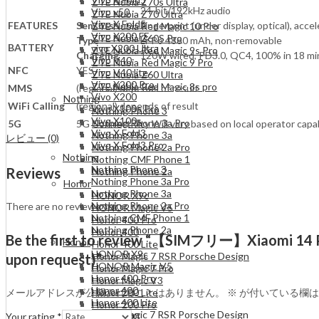
ZTE Nubia Z70s Ultra
24-bit/192kHz audio
Vivo v50
ZTE Nubia Z70 Ultra
Vivo X Fold5
FEATURES
Sensors
Fingerprint (under display, optical), acc
ZTE Nubia Red Magic 10 Pro
Vivo X200 FE
ZTE Nubia Z60S Pro
Type
Li-Po 4880 mAh, non-removable
BATTERY
vivo X200 Ultra
ZTE Nubia Red Magic 9s Pro
Charging
120W wired, PD3.0, QC4, 100% in 18 min
Vivo V40
ZTE Nubia Red Magic 9 Pro
NFC
YES
Vivo V40 lite
ZTE Nubia Z60 Ultra
Vivo X200 Pro
ZTE Nubia Red Magic 8s pro
MMS
(regional) depends of result
Vivo X200
Nothing
WiFi Calling
(regional) depends of result
Vivo X100s Pro
Nothing Phone 3
Vivo X100s
Nothing Phone 3a Pro
5G
5G Connectivity Will vary based on local operator capab
Vivo X Fold3
Nothing Phone 3a
レビュー (0)
Vivo X Fold3 Pro
Nothing Phone 2a Pro
Nothing
Nothing CMF Phone 1
Nothing Phone 3
Reviews
Nothing Phone 2a
Nothing Phone 3a Pro
Honor
Nothing Phone 3a
HONOR X9c
Nothing Phone 2a Pro
There are no reviews yet.
HONOR Magic V5
Nothing CMF Phone 1
Honor 400 Pro
Nothing Phone 2a
Honor 400
Be the first to review “【SIMフリー】Xiaomi 14 Pr
Honor
Honor 400 Lite
HONOR X9c
Honor Magic 7 RSR Porsche Design
upon request)”
HONOR Magic V5
Honor Magic 7 Pro
Honor 400 Pro
Honor Magic V3
Honor 400
Honor 200 Lite
メールアドレスが公開されることはありません。
※
が付いている欄は
Honor 400 Lite
Honor 200 Pro
Honor Magic 7 RSR Porsche Design
Honor 200
Your rating
*