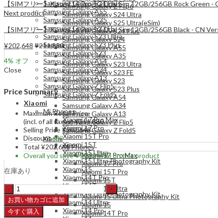
Samsung Galaxy S24 Plus
【SIMフリー】Xiaomi 14 Pro 5G Dual Sim 12GB/256GB Rock Green - CN Ve
Samsung Galaxy Z Flip6
Samsung Galaxy A55
Next product
Samsung Galaxy S24 Ultra
Samsung Galaxy A35
Samsung Galaxy S25 Ultra(eSim)
Samsung Galaxy S23 FE
【SIMフリー】Xiaomi 14 Pro 5G Dual Sim 12GB/256GB Black - CN Version
Samsung Galaxy S24 Plus
Samsung Galaxy S23 Ultra
Samsung Galaxy S24
Samsung Galaxy S23 Plus
¥
202,648
¥
211,880
Samsung Galaxy A55
Samsung Galaxy S23
Samsung Galaxy A35
4
% オフ
Samsung Galaxy A54
Samsung Galaxy S23 Ultra
Samsung Galaxy A34
Close
Samsung Galaxy S23 FE
Samsung Galaxy A13
Samsung Galaxy S23
Samsung Galaxy Z Flip5
Samsung Galaxy S23 Plus
Price Summary
Samsung Galaxy Z Fold5
Samsung Galaxy A54
Xiaomi
Samsung Galaxy A34
Mi Phones
Maximum Retail Price
Samsung Galaxy A13
Xiaomi 17 Pro Max
(incl. of all taxes)
¥
211,880
Samsung Galaxy Z Flip5
Xiaomi 17 Pro
Selling Price
¥
202,648
Samsung Galaxy Z Fold5
Xiaomi 15T Pro
Discount
4%
Xiaomi
Xiaomi 15T
Total
¥
202,648
Mi Phones
Xiaomi 15 Ultra
Xiaomi 17 Pro Max
Overall you save
¥
9,232
(4%)
on this product
Xiaomi 15 Ultra Photography Kit
Xiaomi 17 Pro
Xiaomi 15
在庫あり
Xiaomi 15T Pro
Xiaomi 14T Pro
Xiaomi 15T
Xiaomi 14T
【SIM
Xiaomi 15 Ultra
Xiaomi 14 Ultra Photography Kit
Xiaomi 15 Ultra Photography Kit
フ
お買い物カゴに追加
Xiaomi 14 Ultra
Xiaomi 15
リ
Xiaomi 14 Pro
今すぐ購入
Xiaomi 14T Pro
ー】