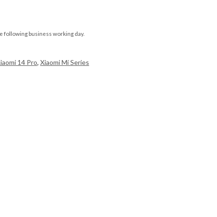
e following business working day.
iaomi 14 Pro
,
Xiaomi Mi Series