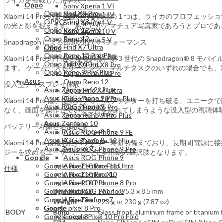
Oppo
Sony Xperia 1 VI
Oppo Find X9 Pro
Sony Xperia 1 IV
Xiaomi 14 Pro の最も魅力的な機能の 1 つは、ライカのプロ
OPPO Find X8 Pro
Sony Xperia 1 V
の光と影を捉えます。 あなたがアマチュア写真家であろうとプロであろう
Oppo Reno 12 Pro
Sony Xperia 10 V
Oppo Reno 12
Sony Xperia 5 V
Snapdragon による比類のないパフォーマンス
Oppo Find X7 Ultra
Oppo
Oppo Reno 10 Pro Plus
Oppo Find X9 Pro
Xiaomi 14 Pro の中心となるのは、第 3 世代の Snapdra
Oppo Find X6 Pro
OPPO Find X8 Pro
ます。 ゲーム、ストリーミング、マルチタスクのいずれの場合でも、Xi
Oppo Reno 9 Pro Plus
Oppo Reno 12 Pro
Asus
Oppo Reno 12
没入型ディスプレイ体験
Asus Zenfone 12 Ultra
Oppo Find X7 Ultra
Asus ROG Phone 9 Pro
Oppo Reno 10 Pro Plus
Xiaomi 14 Pro は、従来のフォームファクターを打ち破る、
Asus ROG Phone 9
Oppo Find X6 Pro
なく、画面を操作していることを忘れてしまうような没入型の視聴体
Asus Zenfone 11 Ultra
Oppo Reno 9 Pro Plus
Asus Zenfone 10
Asus
バッテリー寿命と追加機能
Asus ROG Phone 8 Pro
Asus ROG Phone 9 FE
Asus ROG Phone 8
Asus Zenfone 12 Ultra
Xiaomi 14 Pro は優れたバッテリー寿命も備えており、長期
Asus Zenfone 7
Asus ROG Phone 9 Pro
ジーを求めるユーザーにとって多用途の選択肢となります。
Google
Asus ROG Phone 9
Google Pixel 10 Pro Fold
Asus Zenfone 11 Ultra
仕様
Google Pixel 10 Pro XL
Asus Zenfone 10
Google Pixel 10 Pro
Asus ROG Phone 8 Pro
Dimensions
161.4 x 75.3 x 8.5 mm
Google Pixel 10
Asus ROG Phone 8
Google Pixel 8a
Asus Zenfone 7
Weight
223 g or 230 g (7.87 oz)
Google
Google pixel 8 Pro
BODY
Build
Glass front, aluminum frame or titanium 
Google pixel 8
Google Pixel 10 Pro Fold