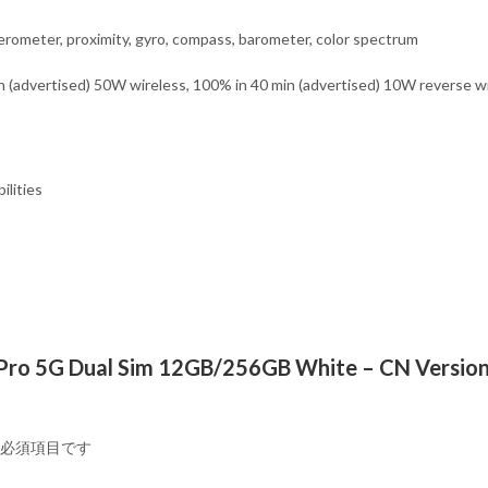
elerometer, proximity, gyro, compass, barometer, color spectrum
 (advertised) 50W wireless, 100% in 40 min (advertised) 10W reverse w
ilities
o 5G Dual Sim 12GB/256GB White – CN Version (
必須項目です