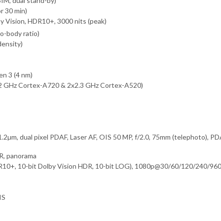
IM, dual stand-by)
r 30 min)
 Vision, HDR10+, 3000 nits (peak)
o-body ratio)
density)
n 3 (4 nm)
.2 GHz Cortex-A720 & 2x2.3 GHz Cortex-A520)
 1.2µm, dual pixel PDAF, Laser AF, OIS 50 MP, f/2.0, 75mm (telephoto), PDA
DR, panorama
0+, 10-bit Dolby Vision HDR, 10-bit LOG), 1080p@30/60/120/240/960
IS