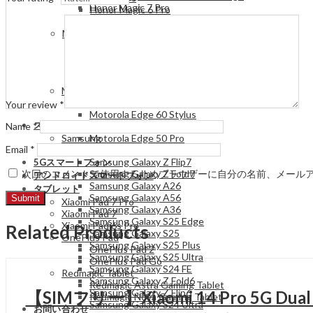
Honor Magic 7 Pro
Honor Magic 6 Pro
Honor Magic V3
HONOR Magic V2
Honor 200 Pro
Motorola
Honor 200 Lite
Motorola Razr 60
Honor 200
Motorola Edge 60 Stylus
Honor Magic 6 Pro
Motorola Razr 60 Ultra
HONOR Magic V2
Motorola Edge 50 Pro
Motorola
Motorola Razr 50 Ultra
Motorola Razr 60
Your review
*
Motorola Edge 60 Stylus
スマートフォン
Motorola Razr 60 Ultra
Name
*
Samsung
Motorola Edge 50 Pro
Email
*
Samsung Galaxy S25 FE
Motorola Razr 50 Ultra
Samsung Galaxy Z Flip7
5Gスマートフォン
Samsung Galaxy Z Fold7
次回のコメントで使用するためブラウザーに自分の名前、メール
アンドロイドスマートフォン
Samsung Galaxy A26
タブレット
Samsung Galaxy A56
Xiaomi Pad 7 Pro
Samsung Galaxy A36
Xiaomi Pad 7
Samsung Galaxy S25 Edge
Xiaomi Pad 6s Pro
Related Products
Samsung Galaxy S25
OnePlus Pad
Samsung Galaxy S25 Plus
OnePlus Pad 2
Samsung Galaxy S25 Ultra
OnePlus Pad Go
Samsung Galaxy S24 FE
Redmagic Tablet
Samsung Galaxy Z Fold6
Redmagic Astra Gaming Tablet
Samsung Galaxy Z Flip6
【SIMフリー】Xiaomi 14 Pro 5G Dual Sim
Redmagic Nova Gaming Tablet
Samsung Galaxy S24 Ultra
お問い合わせ