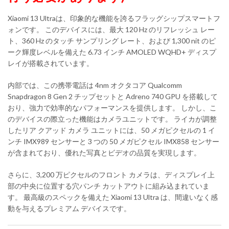
Xiaomi 13 Ultraは、印象的な機能を誇るフラッグシップスマートフ
ォンです。 このデバイスには、最大 120 Hz のリフレッシュ レー
ト、360 Hz のタッチ サンプリング レート、および 1,300 nit のピ
ーク輝度レベルを備えた 6.73 インチ AMOLED WQHD+ ディスプ
レイが搭載されています。
内部では、この携帯電話は 4nm オクタコア Qualcomm
Snapdragon 8 Gen 2 チップセットと Adreno 740 GPU を搭載して
おり、強力で効率的なパフォーマンスを提供します。 しかし、こ
のデバイスの際立った機能はカメラユニットです。 ライカが調整
したリア クアッド カメラ ユニットには、50 メガピクセルの 1 イ
ンチ IMX989 センサーと 3 つの 50 メガピクセル IMX858 センサー
が含まれており、優れた写真とビデオの品質を実現します。
さらに、3,200 万ピクセルのフロント カメラは、ディスプレイ上
部の中央に位置する穴パンチ カットアウトに組み込まれていま
す。 最高級のスペックを備えた Xiaomi 13 Ultra は、間違いなく感
動を与えるプレミアム デバイスです。