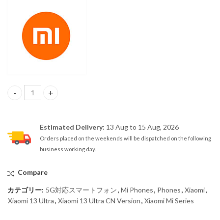
【SIMフリー】Xiaomi 13 Ultra 5G Dual Sim 16GB/512GB Black - CN Ve
Estimated Delivery:
13 Aug to 15 Aug, 2026
Orders placed on the weekends will be dispatched on the following
business working day.
Compare
カテゴリー:
5G対応スマートフォン
,
Mi Phones
,
Phones
,
Xiaomi
,
Xiaomi 13 Ultra
,
Xiaomi 13 Ultra CN Version
,
Xiaomi Mi Series