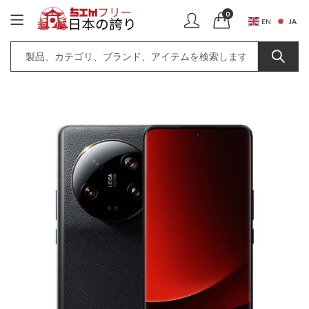
0
JA
EN