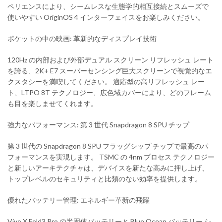
ペリエンスにより、シームレスな生態学的相互接続とスムーズで
使いやすい OriginOS 4 インターフェイスをお楽しみください。
ポケットの中の映画: 革新的なディスプレイ技術
120Hz の内部および外部デュアル スクリーン リフレッシュ レート
を誇る、2K+ E7 スーパーセンシング巨大スクリーンで視覚的なエ
クスタシーを満喫してください。 適応型の高リフレッシュ レー
ト、LTPO 8T テクノロジー、広色域カバーにより、どのフレーム
も目を楽しませてくれます。
強力なパフォーマンス: 第 3 世代 Snapdragon 8 SPU チップ
第 3 世代の Snapdragon 8 SPU フラッグシップ チップで最高のパ
フォーマンスを実現します。 TSMC の 4nm プロセス テクノロジー
と新しいアーキテクチャは、デバイスを新たな高みに押し上げ、
トップレベルのセキュリティと比類のない効率を提供します。
優れたバッテリー管理: エネルギー革新の飛躍
Vivo X Fold3 Pro の半固体バッテリーと Blue Ocean バッテリー シ