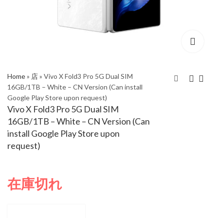
Home
»
店
»
Vivo X Fold3 Pro 5G Dual SIM
16GB/1TB – White – CN Version (Can install
Google Play Store upon request)
Vivo X Fold3 Pro 5G
【SIMフリー】Sony
Vivo X Fold3 Pro 5G Dual SIM
Dual SIM 16GB/1TB –
Xperia 1 VI 5G Dual
16GB/1TB – White – CN Version (Can
Black – CN Version
Sim 12GB/512GB
¥
241,390
install Google Play Store upon
(Can install Google
Black XQ-EC72 –
request)
Play Store upon
Global Version
request)
在庫切れ