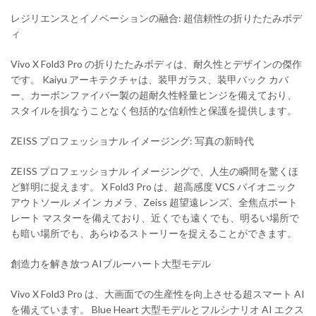
レジリエンスとイノベーションの融合: 超信頼性の折りたたみボデ
ィ
Vivo X Fold3 Pro の折りたたみボディは、耐久性とデザインの傑作
です。 Kaiyu アーキテクチャは、装甲ガラス、装甲バック カバ
ー、カーボンファイバー製の超耐久性軽量ヒンジを備えており、
スタイルを損なうことなく包括的な信頼性と保護を提供します。
ZEISS プロフェッショナル イメージング: 写真の新時代
ZEISS プロフェッショナル イメージングで、人生の瞬間を驚くほ
ど鮮明に捉えます。 X Fold3 Pro は、超高感度 VCS バイオニック
アウトソール メイン カメラ、Zeiss 超望遠レンズ、全焦点ポート
レート マスターを備えており、近くでも遠くでも、明るい場所で
も暗い場所でも、あらゆるストーリーを捉えることができます。
創造力を解き放つ AIブルーハート大型モデル
Vivo X Fold3 Pro は、大画面での生産性を向上させる超スマート AI
を備えています。 Blue Heart 大型モデルとフルシナリオ AI エクス