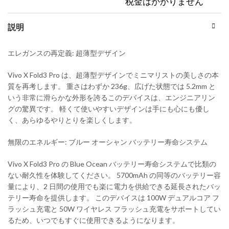
税金はかかりません
説明
エレガンスの再定義: 超薄型デザイン
Vivo X Fold3 Pro は、超薄型デザインでミニマリストの美しさの本
質を再考します。 重さはわずか 236g、広げた状態では 5.2mm と
いう非常に滑らかな外形を誇るこのデバイスは、エンジニアリン
グの驚異です。 軽くて使いやすいデザインは手にも心にも優し
く、あらゆるやりとりを楽しくします。
無限のエネルギー: ブルー オーシャン バッテリー寿命システム
Vivo X Fold3 Pro の Blue Ocean バッテリー寿命システムで比類の
ない耐久性を体験してください。 5700mAh の同等のバッテリー容
量により、2 日間の使用でも楽に電力を供給できる延長されたバッ
テリー寿命を提供します。 このデバイスは 100W デュアルコア フ
ラッシュ充電と 50W ワイヤレス フラッシュ充電をサポートしてい
るため、いつでもすぐに使用できるようになります。