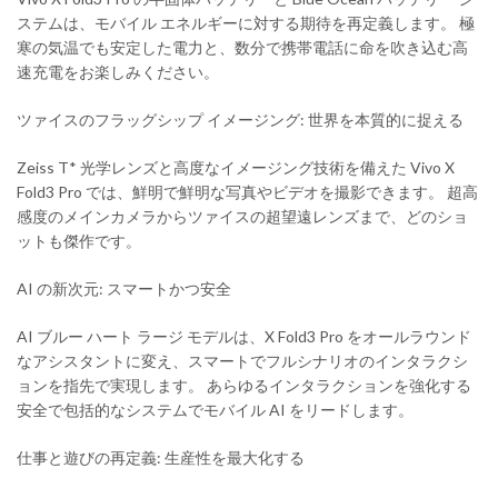
ステムは、モバイル エネルギーに対する期待を再定義します。 極
寒の気温でも安定した電力と、数分で携帯電話に命を吹き込む高
速充電をお楽しみください。
ツァイスのフラッグシップ イメージング: 世界を本質的に捉える
Zeiss T* 光学レンズと高度なイメージング技術を備えた Vivo X
Fold3 Pro では、鮮明で鮮明な写真やビデオを撮影できます。 超高
感度のメインカメラからツァイスの超望遠レンズまで、どのショ
ットも傑作です。
AI の新次元: スマートかつ安全
AI ブルー ハート ラージ モデルは、X Fold3 Pro をオールラウンド
なアシスタントに変え、スマートでフルシナリオのインタラクシ
ョンを指先で実現します。 あらゆるインタラクションを強化する
安全で包括的なシステムでモバイル AI をリードします。
仕事と遊びの再定義: 生産性を最大化する