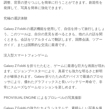
調整、背景の塗りつぶしを簡単に行うことができます。創造性を
発揮して、写真を簡単に強化できます。
究極の通訳体験
Galaxy Z Fold6 の通訳機能を使用して、自信を持って旅行しましょ
う。このツールは、自分の意見を述べるときも、他の人の話を聞
くときも、会話をリアルタイムで翻訳します。国際会議、ツアー
ガイド、または国際的な交流に最適です。
没入型スマートフォンゲーム
Galaxy Z Fold6 を折りたたむと、ゲームに最適な巨大な画面が現れ
ます。ビジョンブースターにより、真昼でも強力な明るさと鮮明
さが確保されます。Galaxy 折りたたみ式デバイスで最速のプロセ
ッサにより、優れたグラフィックスと長いバッテリー寿命で、非
常にスムーズなゲームセッションを楽しめます。
PROVISUAL ENGINE によるプロレベルの写真撮影
Galaxy Z Fold6 の強力なカメラ システムで、素晴らしい写真を撮