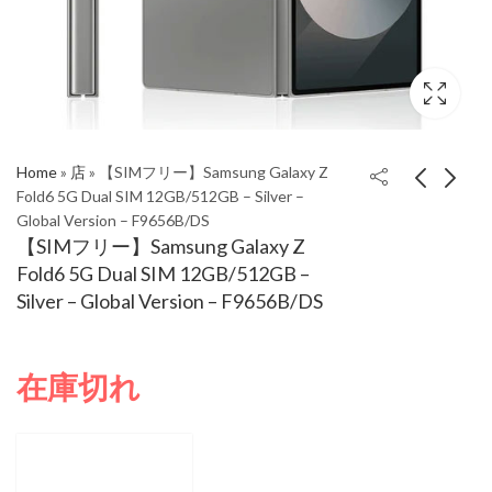
Home
»
店
»
【SIMフリー】Samsung Galaxy Z
Fold6 5G Dual SIM 12GB/512GB – Silver –
Global Version – F9656B/DS
【SIMフリー】
【SIMフリー】
【SIMフリー】Samsung Galaxy Z
Samsung Galaxy Z
Samsung Galaxy Z
Fold6 5G Dual SIM 12GB/512GB –
Fold6 5G Dual SIM
Fold6 5G Dual SIM
Silver – Global Version – F9656B/DS
12GB/1TB - Silver -
12GB/512GB - Pink -
Global Version -
Global Version -
F9656B/DS
F9656B/DS
在庫切れ