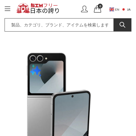
0
JA
EN