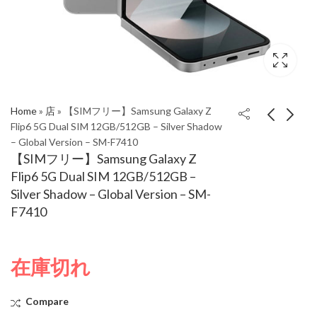
Home
»
店
»
【SIMフリー】Samsung Galaxy Z
Flip6 5G Dual SIM 12GB/512GB – Silver Shadow
– Global Version – SM-F7410
【SIMフリー】
【SIMフリー】Xiaomi
【SIMフリー】Samsung Galaxy Z
Samsung Galaxy Z
Pad 6s Pro
Flip6 5G Dual SIM 12GB/512GB –
Flip6 5G Dual SIM
12GB/512GB Graphite
Silver Shadow – Global Version – SM-
12GB/512GB –
Gray – Global Version
F7410
Crafted Black – Global
Version - SM-F7410
在庫切れ
Compare