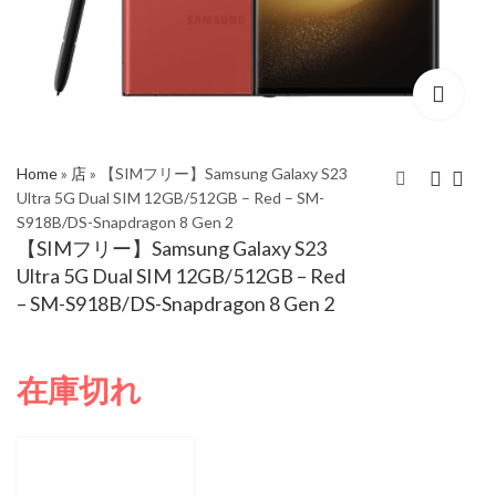
Home
»
店
»
【SIMフリー】Samsung Galaxy S23
Ultra 5G Dual SIM 12GB/512GB – Red – SM-
S918B/DS-Snapdragon 8 Gen 2
【SIMフリー】
【SIMフリー】
【SIMフリー】Samsung Galaxy S23
Samsung Galaxy S23
Samsung Galaxy S23
Ultra 5G Dual SIM 12GB/512GB – Red
Ultra 5G Dual SIM
Ultra 5G Dual SIM
– SM-S918B/DS-Snapdragon 8 Gen 2
12GB/512GB –
12GB/512GB – Sky
Phantom Black – SM-
Blue – SM-S918B/DS-
S918B/DS-Snapdragon
Snapdragon 8 Gen 2
在庫切れ
8 Gen 2