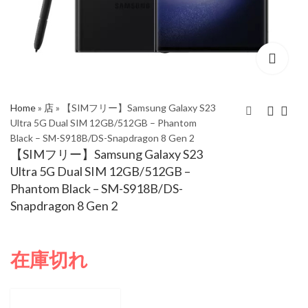
Home
»
店
»
【SIMフリー】Samsung Galaxy S23
Ultra 5G Dual SIM 12GB/512GB – Phantom
Black – SM-S918B/DS-Snapdragon 8 Gen 2
【SIMフリー】
【SIMフリー】
【SIMフリー】Samsung Galaxy S23
Samsung Galaxy S23
Samsung Galaxy S23
Ultra 5G Dual SIM 12GB/512GB –
Ultra 5G Dual SIM
Ultra 5G Dual SIM
Phantom Black – SM-S918B/DS-
12GB/512GB – Lime –
12GB/512GB – Red –
Snapdragon 8 Gen 2
SM-S918B/DS-
SM-S918B/DS-
Snapdragon 8 Gen 2
Snapdragon 8 Gen 2
在庫切れ