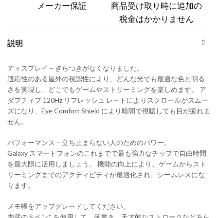
メーカー保証
商品受け取り時に追加の
税金はかかりません
説明
ディスプレイ – ぎらつきがなくなりました。
適応性のある屋外の視認性により、どんな光でも最適な色と明る
さを実現し、どこでもゲームやストリーミングを楽しめます。 ア
ダプティブ 120Hz リフレッシュ レートによりスクロールがスムー
ズになり、Eye Comfort Shield により暗闇で視聴しても目が疲れま
せん。
パフォーマンス – 立ち止まらない人のためのパワー。
Galaxy スマートフォンのこれまでで最も強力なチップで自由時間
を最大限に活用しましょう。 機能の向上により、ゲームからスト
リーミングまでのアクティビティが最適化され、シームレスにな
ります。
メモ帳をアップグレードしてください。
内蔵の S ペン* を使用して、落書き、天才的なストロークなどあら