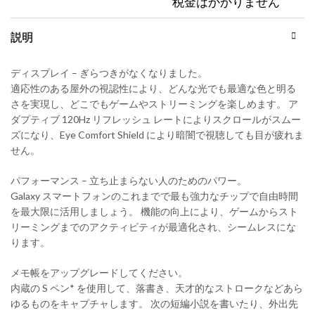
税金はかかりません
説明
ディスプレイ – ぎらつきがなくなりました。
適応性のある屋外の視認性により、どんな光でも最適な色と明る
さを実現し、どこでもゲームやストリーミングを楽しめます。 ア
ダプティブ 120Hz リフレッシュ レートによりスクロールがスムー
ズになり、Eye Comfort Shield により暗闇で視聴しても目が疲れま
せん。
パフォーマンス – 立ち止まらない人のためのパワー。
Galaxy スマートフォンのこれまでで最も強力なチップで自由時間
を最大限に活用しましょう。 機能の向上により、ゲームからスト
リーミングまでのアクティビティが最適化され、シームレスにな
ります。
メモ帳をアップグレードしてください。
内蔵の S ペン* を使用して、落書き、天才的なストロークなどあら
ゆるものをキャプチャします。 次の短編小説を書いたり、外出先