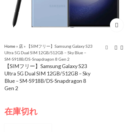
Home
»
店
»
【SIMフリー】Samsung Galaxy S23
Ultra 5G Dual SIM 12GB/512GB – Sky Blue –
SM-S918B/DS-Snapdragon 8 Gen 2
【SIMフリー】
【SIMフリー】
【SIMフリー】Samsung Galaxy S23
Samsung Galaxy S23
Samsung Galaxy S23
Ultra 5G Dual SIM 12GB/512GB – Sky
Ultra 5G Dual SIM
Plus 5G Dual SIM
¥
166,379
¥
226,331
Blue – SM-S918B/DS-Snapdragon 8
12GB/512GB – Red –
8GB/256GB-Phantom
Gen 2
SM-S918B/DS-
Black-SM-S9160-
Snapdragon 8 Gen 2
Snapdragon 8 Gen
(Open Box, Brand New
在庫切れ
Unused)