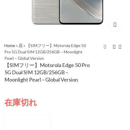
Home
»
店
»
【SIMフリー】Motorola Edge 50
Pro 5G Dual SIM 12GB/256GB – Moonlight
Pearl – Global Version
【SIMフリー】
【SIMフリー】
【SIMフリー】Motorola Edge 50 Pro
OnePlus Nord 4 5G
Motorola Edge 50 Pro
5G Dual SIM 12GB/256GB –
Dual SIM 16GB/512GB
5G Dual SIM
Moonlight Pearl – Global Version
Oasis Green CPH2663
12GB/256GB - Luxe
– Global Version
Lavender - Global
Version
在庫切れ