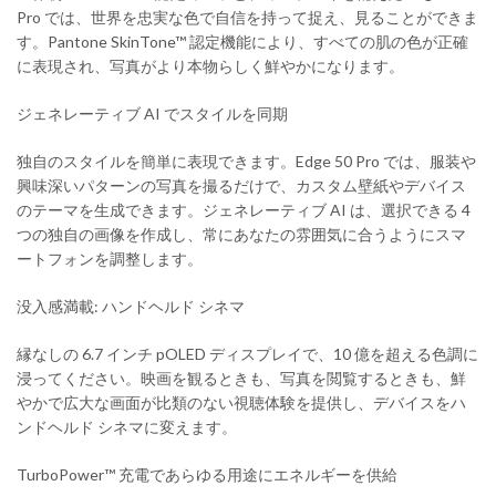
Pro では、世界を忠実な色で自信を持って捉え、見ることができま
す。Pantone SkinTone™ 認定機能により、すべての肌の色が正確
に表現され、写真がより本物らしく鮮やかになります。
ジェネレーティブ AI でスタイルを同期
独自のスタイルを簡単に表現できます。Edge 50 Pro では、服装や
興味深いパターンの写真を撮るだけで、カスタム壁紙やデバイス
のテーマを生成できます。ジェネレーティブ AI は、選択できる 4
つの独自の画像を作成し、常にあなたの雰囲気に合うようにスマ
ートフォンを調整します。
没入感満載: ハンドヘルド シネマ
縁なしの 6.7 インチ pOLED ディスプレイで、10 億を超える色調に
浸ってください。映画を観るときも、写真を閲覧するときも、鮮
やかで広大な画面が比類のない視聴体験を提供し、デバイスをハ
ンドヘルド シネマに変えます。
TurboPower™ 充電であらゆる用途にエネルギーを供給