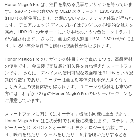
Honor Magic6 Pro は、注目を集める見事なデザインを誇っていま
す。 6.80 インチの鮮やかな OLED スクリーンと 1280×2800
(FHD+) の解像度により、比類のないマルチメディア体験が得られ
ます。 デュアルエッジ ディスプレイはデバイスの視覚的な魅力を
高め、HDR10+ のサポートにより本物のような色とコントラスト
が保証されます。 さらに、画面の最大輝度 HBM – 1600 cd/m² によ
り、明るい屋外条件でも優れた視認性が保証されます。
Honor Magic6 Pro のデザインの注目すべき点の 1 つは、高級素材
の使用です。 金属製で高級感と耐久性を兼ね備えたスマートフォ
ンです。 さらに、デバイスの使用可能な表面積は 91.1% という驚
異的な数字であり、ユーザーは画面対本体の比率が大きくなり、
より没入型の視聴体験が得られます。 ユニークな感触をお求めの
方には、わずか 229g の Honor Magic6 Pro のレザーバージョンも
ご用意しています。
スマートフォンに関してはオーディオ機能も同様に重要であり、
Honor Magic6 Pro はこの分野でも同様に機能します。 ステレオ ス
ピーカーと DTS / DTS X オーディオ テクノロジーを搭載してお
り、映画を見たり、ゲームをしたり、音楽を聴いたりするとき