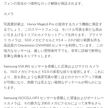
フォンの安全かつ便利なロック解除が保証されます。
カメラ
写真愛好家は、Honor Magic6 Pro が提供するカメラ機能に満足す
るでしょう。 このスマートフォンは、モバイル写真を新たな高み
に引き上げるトリプルカメラセットアップを誇ります。 プライマ
リ カメラは、50.0 メガピクセルと f/1.4 ～ 2.0 の絞り範囲を誇る、
高品質の Omnivision OVH9000 センサーを利用しています。 この
強力なセンサーは、厳しい照明条件下でも、非常に詳細で鮮明な
見事な画像をキャプチャします。
Samsung S5KJN1 センサーを搭載した広角およびマクロ カメラ
も、50.0 メガピクセルと f/2.0 の多彩な絞りを提供します。 これに
より、息を呑むような風景写真や驚くほどのクローズアップ画像
が可能になり、肉眼では見えない複雑なディテールが明らかにな
ります。
Samsung ISOCELL HP3 センサーを搭載した望遠およびポートレー
トカメラは、その膨大な 200.0 メガピクセルによって水準をさら