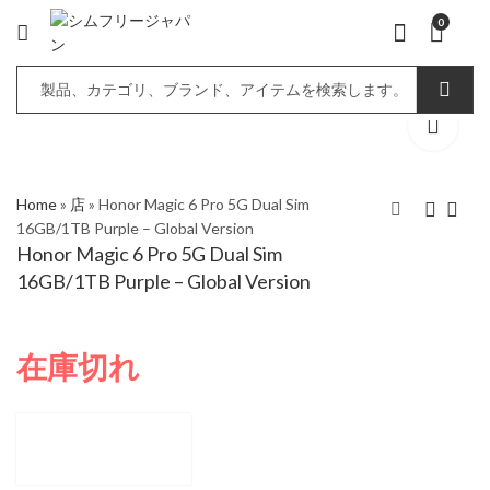
0
Home
»
店
»
Honor Magic 6 Pro 5G Dual Sim
16GB/1TB Purple – Global Version
Honor Magic 6 Pro 5G Dual Sim
Honor Magic 6 Pro 5G
Nubia Redmagic Nova
16GB/1TB Purple – Global Version
Dual Sim 12GB/512GB
Gaming Tablet Wifi
Purple - Global Version
12GB/256GB Midnight
- Global Version
在庫切れ