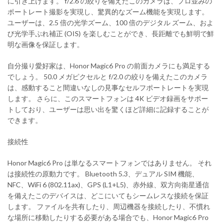
に引き上げます。 f/2.6 の絞りを備えたこのカメラは、プロ並みの
ポートレート撮影を実現し、驚異的なズーム機能を実現します。
ユーザーは、2.5 倍の光学ズーム、100 倍のデジタル ズーム、およ
び光学手ぶれ補正 (OIS) を楽しむことができ、長距離でも鮮明で鮮
明な画像を保証します。
自分撮り愛好家は、Honor Magic6 Pro の前面カメラにも満足する
でしょう。 50.0 メガピクセルと f/2.0 の絞りを備えたこのカメラ
は、感動すること間違いなしの見事なセルフポートレートを実現
します。 さらに、このスマートフォンは 4K ビデオ録画をサポー
トしており、ユーザーは思い出を驚くほど詳細に記録することが
できます。
接続性
Honor Magic6 Pro は単なるスマートフォンではありません。 それ
は接続性の原動力です。 Bluetooth 5.3、デュアル SIM 機能、
NFC、WiFi 6 (802.11ax)、GPS (L1+L5)、赤外線、双方向衛星通信
を備えたこのデバイスは、どこにいてもシームレスな接続を保証
します。 ファイルを共有したり、周辺機器を接続したり、不慣れ
な場所に移動したりする必要がある場合でも、Honor Magic6 Pro