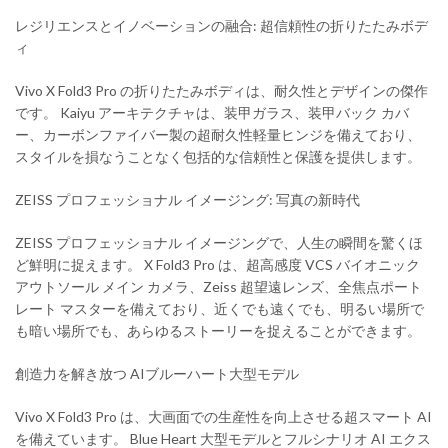
レジリエンスとイノベーションの融合: 超信頼性の折りたたみボデ
ィ
Vivo X Fold3 Pro の折りたたみボディは、耐久性とデザインの傑作
です。 Kaiyu アーキテクチャは、装甲ガラス、装甲バック カバ
ー、カーボンファイバー製の超耐久性軽量ヒンジを備えており、
スタイルを損なうことなく包括的な信頼性と保護を提供します。
ZEISS プロフェッショナル イメージング: 写真の新時代
ZEISS プロフェッショナル イメージングで、人生の瞬間を驚くほ
ど鮮明に捉えます。 X Fold3 Pro は、超高感度 VCS バイオニック
アウトソール メイン カメラ、Zeiss 超望遠レンズ、全焦点ポート
レート マスターを備えており、近くでも遠くでも、明るい場所で
も暗い場所でも、あらゆるストーリーを捉えることができます。
創造力を解き放つ AIブルーハート大型モデル
Vivo X Fold3 Pro は、大画面での生産性を向上させる超スマート AI
を備えています。 Blue Heart 大型モデルとフルシナリオ AI エクス