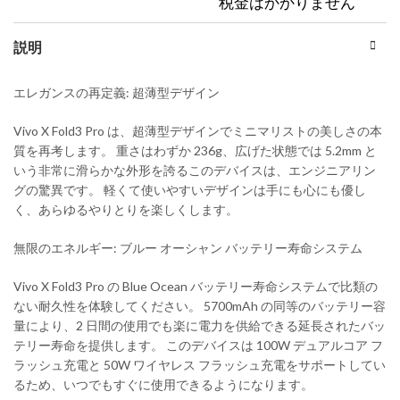
税金はかかりません
説明
エレガンスの再定義: 超薄型デザイン
Vivo X Fold3 Pro は、超薄型デザインでミニマリストの美しさの本
質を再考します。 重さはわずか 236g、広げた状態では 5.2mm と
いう非常に滑らかな外形を誇るこのデバイスは、エンジニアリン
グの驚異です。 軽くて使いやすいデザインは手にも心にも優し
く、あらゆるやりとりを楽しくします。
無限のエネルギー: ブルー オーシャン バッテリー寿命システム
Vivo X Fold3 Pro の Blue Ocean バッテリー寿命システムで比類の
ない耐久性を体験してください。 5700mAh の同等のバッテリー容
量により、2 日間の使用でも楽に電力を供給できる延長されたバッ
テリー寿命を提供します。 このデバイスは 100W デュアルコア フ
ラッシュ充電と 50W ワイヤレス フラッシュ充電をサポートしてい
るため、いつでもすぐに使用できるようになります。