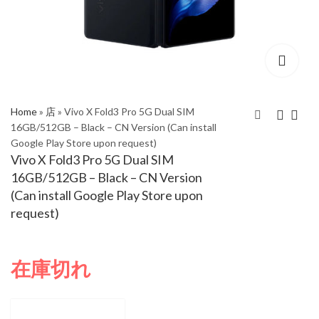
Home
»
店
»
Vivo X Fold3 Pro 5G Dual SIM
16GB/512GB – Black – CN Version (Can install
Google Play Store upon request)
Vivo X Fold3 Pro 5G
Vivo X Fold3 Pro 5G
Vivo X Fold3 Pro 5G Dual SIM
Dual SIM 16GB/512GB
Dual SIM 16GB/1TB –
16GB/512GB – Black – CN Version
– White – CN Version
Black – CN Version
(Can install Google Play Store upon
(Can install Google
(Can install Google
request)
Play Store upon
Play Store upon
request)
request)
在庫切れ