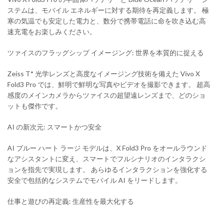
ステムは、モバイル エネルギーに対する期待を再定義します。 極
寒の気温でも安定した電力と、数分で携帯電話に命を吹き込む高
速充電をお楽しみください。
ツァイスのフラッグシップ イメージング: 世界を本質的に捉える
Zeiss T* 光学レンズと高度なイメージング技術を備えた Vivo X
Fold3 Pro では、鮮明で鮮明な写真やビデオを撮影できます。 超高
感度のメインカメラからツァイスの超望遠レンズまで、どのショ
ットも傑作です。
AI の新次元: スマートかつ安全
AI ブルー ハート ラージ モデルは、X Fold3 Pro をオールラウンド
なアシスタントに変え、スマートでフルシナリオのインタラクシ
ョンを指先で実現します。 あらゆるインタラクションを強化する
安全で包括的なシステムでモバイル AI をリードします。
仕事と遊びの再定義: 生産性を最大化する