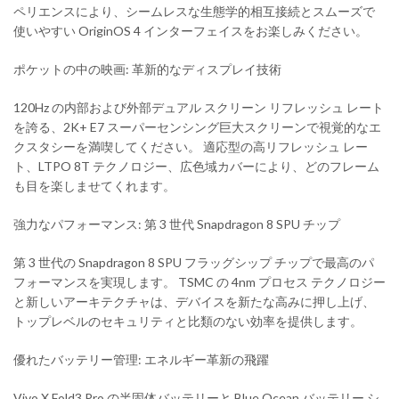
ペリエンスにより、シームレスな生態学的相互接続とスムーズで
使いやすい OriginOS 4 インターフェイスをお楽しみください。
ポケットの中の映画: 革新的なディスプレイ技術
120Hz の内部および外部デュアル スクリーン リフレッシュ レート
を誇る、2K+ E7 スーパーセンシング巨大スクリーンで視覚的なエ
クスタシーを満喫してください。 適応型の高リフレッシュ レー
ト、LTPO 8T テクノロジー、広色域カバーにより、どのフレーム
も目を楽しませてくれます。
強力なパフォーマンス: 第 3 世代 Snapdragon 8 SPU チップ
第 3 世代の Snapdragon 8 SPU フラッグシップ チップで最高のパ
フォーマンスを実現します。 TSMC の 4nm プロセス テクノロジー
と新しいアーキテクチャは、デバイスを新たな高みに押し上げ、
トップレベルのセキュリティと比類のない効率を提供します。
優れたバッテリー管理: エネルギー革新の飛躍
Vivo X Fold3 Pro の半固体バッテリーと Blue Ocean バッテリー シ