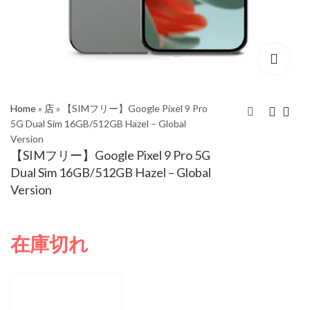
Home
»
店
»
【SIMフリー】Google Pixel 9 Pro
5G Dual Sim 16GB/512GB Hazel – Global
Version
【SIMフリー】Google
【SIMフリー】Google
【SIMフリー】Google Pixel 9 Pro 5G
Pixel 9 Pro 5G Dual Sim
Pixel 9 Pro 5G Dual Sim
Dual Sim 16GB/512GB Hazel – Global
16GB/512GB Obsidian
16GB/512GB Rose
Version
- Global Version
Quartz - Global
Version
在庫切れ