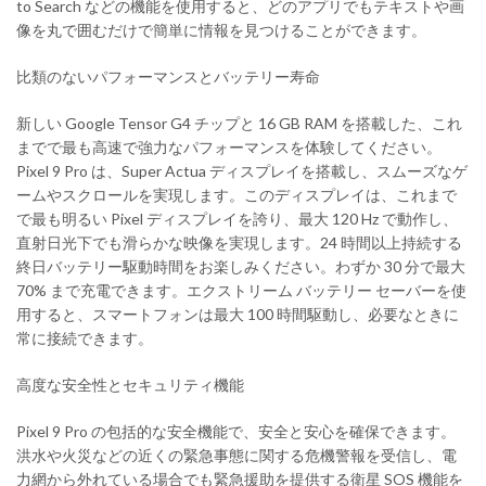
to Search などの機能を使用すると、どのアプリでもテキストや画
像を丸で囲むだけで簡単に情報を見つけることができます。
比類のないパフォーマンスとバッテリー寿命
新しい Google Tensor G4 チップと 16 GB RAM を搭載した、これ
までで最も高速で強力なパフォーマンスを体験してください。
Pixel 9 Pro は、Super Actua ディスプレイを搭載し、スムーズなゲ
ームやスクロールを実現します。このディスプレイは、これまで
で最も明るい Pixel ディスプレイを誇り、最大 120 Hz で動作し、
直射日光下でも滑らかな映像を実現します。24 時間以上持続する
終日バッテリー駆動時間をお楽しみください。わずか 30 分で最大
70% まで充電できます。エクストリーム バッテリー セーバーを使
用すると、スマートフォンは最大 100 時間駆動し、必要なときに
常に接続できます。
高度な安全性とセキュリティ機能
Pixel 9 Pro の包括的な安全機能で、安全と安心を確保できます。
洪水や火災などの近くの緊急事態に関する危機警報を受信し、電
力網から外れている場合でも緊急援助を提供する衛星 SOS 機能を