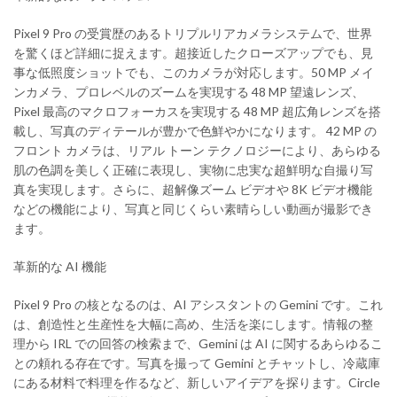
Pixel 9 Pro の受賞歴のあるトリプルリアカメラシステムで、世界
を驚くほ​​ど詳細に捉えます。超接近したクローズアップでも、見
事な低照度ショットでも、このカメラが対応します。50 MP メイ
ンカメラ、プロレベルのズームを実現する 48 MP 望遠レンズ、
Pixel 最高のマクロフォーカスを実現する 48 MP 超広角レンズを搭
載し、写真のディテールが豊かで色鮮やかになります。 42 MP の
フロント カメラは、リアル トーン テクノロジーにより、あらゆる
肌の色調を美しく正確に表現し、実物に忠実な超鮮明な自撮り写
真を実現します。さらに、超解像ズーム ビデオや 8K ビデオ機能
などの機能により、写真と同じくらい素晴らしい動画が撮影でき
ます。
革新的な AI 機能
Pixel 9 Pro の核となるのは、AI アシスタントの Gemini です。これ
は、創造性と生産性を大幅に高め、生活を楽にします。情報の整
理から IRL での回答の検索まで、Gemini は AI に関するあらゆるこ
との頼れる存在です。写真を撮って Gemini とチャットし、冷蔵庫
にある材料で料理を作るなど、新しいアイデアを探ります。Circle