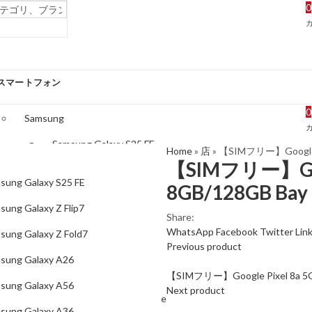
0
スマートフォン
0
Samsung
Samsung Galaxy S25 FE
Home
»
店
»
【SIMフリー】Google Pix
【SIMフリー】Googl
Samsung Galaxy Z Flip7
sung Galaxy S25 FE
8GB/128GB Bay –
Samsung Galaxy Z Fold7
sung Galaxy Z Flip7
Share:
Samsung Galaxy A26
WhatsApp
Facebook
Twitter
Lin
sung Galaxy Z Fold7
Previous product
Samsung Galaxy A56
sung Galaxy A26
Samsung Galaxy A36
【SIMフリー】Google Pixel 8a 5G D
sung Galaxy A56
Next product
Samsung Galaxy S25 Edge
sung Galaxy A36