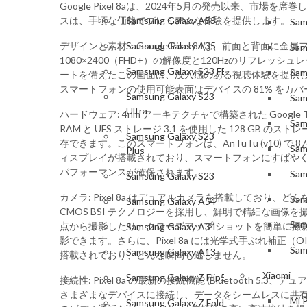
Google Pixel 8aは、2024年5月の発売以
スは、手頃な価格でプレミアムな体験を提供します。
Samsung Galaxy A55
Sam
デザインと素材：Google Pixel 8aは、前面と背面に金属フ
Samsung Galaxy A35
Sam
1080×2400（FHD+）の解像度と120Hzのリフレッシ
Samsung Galaxy S23 FE
Sam
ートを備えたこの画面は、没入感のある視聴体験を提供
スマートフォンの使用可能表面はデバイスの 81% をカ
Samsung Galaxy S23
Sam
Ultra
ハードウェア: 4nm アーキテクチャで構築された Google 
Sam
RAM と UFS ストレージ 3.1 を使用した 128
Samsung Galaxy S23
存できます。このスマートフォンは、AnTuTu (v10)
Sam
Plus
ィスプレイが搭載されており、スマートフォンにすばやく安
パフォーマンスが確保されます。
Sam
Samsung Galaxy S23
カメラ: Pixel 8a はデュアルカメラを搭載しており、どん
Sam
Samsung Galaxy A54
CMOS BSI テクノロジーを採用し、鮮明で精細な画像を撮影
Sam
点から撮影したり、クローズアップ ショットを簡単に撮影し
Samsung Galaxy A34
影できます。さらに、Pixel 8a には光学式手ぶれ補正（O
Sam
Samsung Galaxy A13
搭載されており、どんな瞬間も逃しません。
Xiaomi
Samsung Galaxy Z Flip5
接続性: Pixel 8a の最新の接続機能 (Bluetooth 5.3
さまざまなデバイスに接続し、データをシームレスに共有
Mi 
Samsung Galaxy Z Fold5