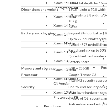
Xiaomi 14 Ultra
Full 24-bit depth for 16 mi
Photography Kit
Dimensions and weight
150.5 height x 70.8 width
5.9 height x 2.8 width x 0.
Xiaomi 14 Ultra
187 g
Xiaomi 14 Pro
6.6 oz
Battery and charging
Beyond 24-hour battery li
Xiaomi 14
Up to 72-hour battery lif
Xiaomi Mix Flip
Typical 4575 mAh6(Mini
Fast charging– up to 50%
Xiaomi 13T Pro
Qi-certified Fast wireless
Xiaomi 13T
Battery Share
Poc
Memory and storage
8GB + 256GB
Xiaomi 13 Ultra
Processor
Google Tensor G3
Xiaomi Mix fold 3
Titan M2 security coproc
CN Version
Security
End-to-end security desi
Xiaomi 13 Ultra
Multi-layer hardware secu
Photography Kit
7 years of OS, security, 
Anti-malware and anti-phi
Pocophone