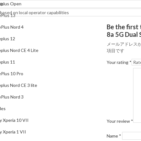
plus Open
lt
OnePlus Nord 4
based on local operator capabilities
Plus 13
Oneplus 12
Be the fir
Plus Nord 4
Oneplus Nord CE 4 Lite
8a 5G Dual 
plus 12
メールアドレス
Oneplus 11
plus Nord CE 4 Lite
項目です
OnePlus 10 Pro
plus 11
Your rating
*
Oneplus Nord CE 3 lite
Plus 10 Pro
OnePlus Nord 3
plus Nord CE 3 lite
Sony Mobiles
Plus Nord 3
Sony Xperia 10 VII
les
Sony Xperia 1 VII
y Xperia 10 VII
Your review
*
Sony Xperia 10 VI
y Xperia 1 VII
Name
*
Sony Xperia 1 VI