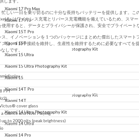
提供します。
Xiaomi 17 Pro
Xiaomi 17 Pro Max
el 8a は、忙しい一日を乗り切るのに十分な長持ちバッテリーを提供します。
Xiaomi 15T Pro
xel 8a はワイヤレス充電とリバース充電機能を備えているため、ス
Xiaomi 17 Pro
 VPN を使用すると、データとプライバシーが保護され、安全でプライベ
Xiaomi 15T
Xiaomi 15T Pro
パフォーマンス、イノベーションを 1 つのパッケージにまとめた傑出したス
Xiaomi 15 Ultra
Xiaomi 15T
は、1 日中接続を維持し、生産性を維持するために必要なすべてを提供しま
Xiaomi 15 Ultra Photography Kit
いなしです。
Xiaomi 15 Ultra
Xiaomi 15
Xiaomi 15 Ultra Photography Kit
Xiaomi 14T Pro
 mm)display
Xiaomi 15
Xiaomi 14T
Xiaomi 14T Pro
8 PPI
Xiaomi 14 Ultra Photography Kit
Hz2)
Xiaomi 14T
Victus® cover glass
Xiaomi 14 Ultra
Xiaomi 14 Ultra Photography Kit
t a Glance and Now Playing
Xiaomi 14 Pro
 up to 2000 nits (peak brightness)
Xiaomi 14 Ultra
io
Xiaomi 14
Xiaomi 14 Pro