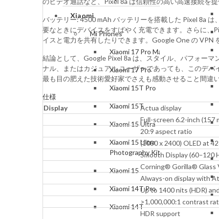
のビデオ通話など、Pixel 8a は信頼性の高い高速接続を
Xiaomi
バッテリー: 4500 mAh バッテリーを搭載した Pix
要なときにデバイスをすばやく充電できます。さらに、Pi
Mi Phones
イスと電力を共有したりできます。Google One の
Xiaomi 17 Pro Max
結論として、Google Pixel 8a は、スタイル、
ナル、またはカジュアル ユーザーであっても、このデバイス
Xiaomi 17 Pro
最も目の肥えた技術愛好家でさえも感動させること間違
Xiaomi 15T Pro
仕様
Xiaomi 15T
Display
Actua display
Full-screen 6.2-inch (157
Xiaomi 15 Ultra
20:9 aspect ratio
Xiaomi 15 Ultra
(1080 x 2400) OLED at 42
Photography Kit
Smooth Display (60–120 
Corning® Gorilla® Glass 
Xiaomi 15
Always-on display with A
Xiaomi 14T Pro
Up to 1400 nits (HDR) and
>1,000,000:1 contrast rat
Xiaomi 14T
HDR support