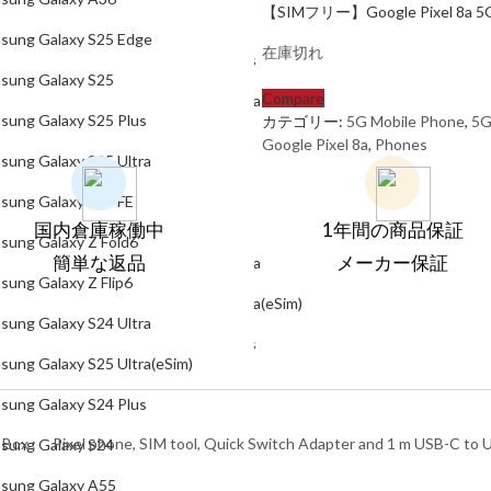
【SIMフリー】Google Pixel 8a 5G Du
Samsung Galaxy S25
sung Galaxy S25 Edge
在庫切れ
Samsung Galaxy S25 Plus
sung Galaxy S25
Compare
Samsung Galaxy S25 Ultra
sung Galaxy S25 Plus
カテゴリー:
5G Mobile Phone
,
5
Samsung Galaxy S24 FE
Google Pixel 8a
,
Phones
sung Galaxy S25 Ultra
Samsung Galaxy Z Fold6
sung Galaxy S24 FE
Samsung Galaxy Z Flip6
国内倉庫稼働中
1年間の商品保証
sung Galaxy Z Fold6
簡単な返品
メーカー保証
Samsung Galaxy S24 Ultra
sung Galaxy Z Flip6
Samsung Galaxy S25 Ultra(eSim)
sung Galaxy S24 Ultra
Samsung Galaxy S24 Plus
sung Galaxy S25 Ultra(eSim)
Samsung Galaxy S24
sung Galaxy S24 Plus
Samsung Galaxy A55
 Box :
Pixel phone, SIM tool, Quick Switch Adapter and 1 m USB-C to 
sung Galaxy S24
Samsung Galaxy A35
sung Galaxy A55