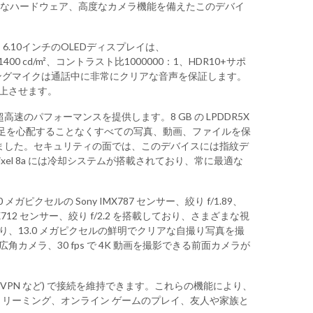
ン、強力なハードウェア、高度なカメラ機能を備えたこのデバイ
ます。6.10インチのOLEDディスプレイは、
cd/m²、コントラスト比1000000：1、HDR10+サポ
ングマイクは通話中に非常にクリアな音声を保証します。
向上させます。
クで超高速のパフォーマンスを提供します。8 GB の LPDDR5X
ペース不足を心配することなくすべての写真、動画、ファイルを保
実証しました。セキュリティの面では、このデバイスには指紋デ
l 8a には冷却システムが搭載されており、常に最適な
セルの Sony IMX787 センサー、絞り f/1.89、
712 センサー、絞り f/2.2 を搭載しており、さまざまな視
おり、13.0 メガピクセルの鮮明でクリアな自撮り写真を撮
角カメラ、30 fps で 4K 動画を撮影できる前面カメラが
 One による VPN など) で接続を維持できます。これらの機能により、
リーミング、オンライン ゲームのプレイ、友人や家族と