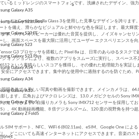
来、市場を席巻しているミッドレンジのスマートフォンです。洗練されたデザイ
Samsung Galaxy S23 Ultra
sung Galaxy A35
Samsung Galaxy S23 FE
レームとCorning Gorilla Glass 3を使用した見事なデザインを誇り
sung Galaxy S23 Ultra
ュレートを備え、滑らかなビジュアルと鮮やかな色を保証します。最大輝度1400 
Samsung Galaxy S23
sung Galaxy S23 FE
します。ステレオスピーカーは優れた音質を提供し、ノイズキャンセリ
Samsung Galaxy S23 Plus
バーし、画面スペースを最大限に活用してユーザー エクスペリエンスを
sung Galaxy S23
Samsung Galaxy A54
Tensor G3 プロセッサを搭載した Pixel 8a は、日常のあらゆるタス
sung Galaxy S23 Plus
 GB のストレージ オプションにより、複数のアプリをスムーズに実行し、ス
Samsung Galaxy A34
 で 876512 という素晴らしいスコアを獲得し、その優れた処理能力を
sung Galaxy A54
全にアクセスできます。集中的な使用中に過熱するのを防ぐため、Pixe
Samsung Galaxy A13
sung Galaxy A34
Samsung Galaxy Z Flip5
な照明条件でも美しい写真や動画を撮影できます。メインカメラは、64.0 メガピク
sung Galaxy A13
します。広角およびマクロ レンズは、13.0 メガピクセルの Sony IMX
Samsung Galaxy Z Fold5
sung Galaxy Z Flip5
たりできます。自撮りカメラも Sony IMX712 センサーを採用して
Xiaomi
IS）、4K 動画録画機能、8 倍デジタルズーム、120 度の視野角を持つ超広
sung Galaxy Z Fold5
Mi Phones
、デュアル SIM サポート、NFC、WiFi 6 (802.11ax)、eSIM、Google
Xiaomi 17 Pro Max
し、どこにいても高速インターネットにアクセスできます。音楽のスト
Phones