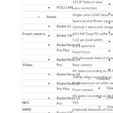
125.8° field of view
POCO M5
Lens correction
Single-zone LDAF (laser d
Redmi
Spectral and flicker senso
Redmi 15
Optical + electronic image
Front camera
10.5 MP Dual PD selfie c
Redmi 14C
1.22 μm pixel width
Redmi Note 14
ƒ/2.2 aperture
Pro Plus
Fixed focus
95° ultrawide field of vie
Redmi Note 14
Video
Rear camera
Pro
4K video recording at 24 
Redmi Note 14
1080p video recording at 
Oneplus
Dual exposure on wide c
Redmi Note 13
One
Pro Plus
Front camera
4K video recording at 24 
One
Redmi Note 13
NFC
YES
Pro
One
MMS
(regional) depends of resu
Redmi 13C