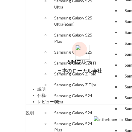
Samsung Galaxy S25
Ultra
Sam
Samsung Galaxy S25
Sam
Ultra(eSim)
Sam
Samsung Galaxy S25
Plus
Sam
Samsung Galaxy S25
Sam
SIMフリー
Samsung Galaxy S24 FE
Sam
日本のローカル会社
Samsung Galaxy Z Fold6
Sam
Samsung Galaxy Z Flip6
Sam
説明
仕様
Samsung Galaxy S24
Sam
レビュー (0)
Ultra
Sam
説明
Samsung Galaxy S24
In The
Sam
Samsung Galaxy S24
Plus
Sam