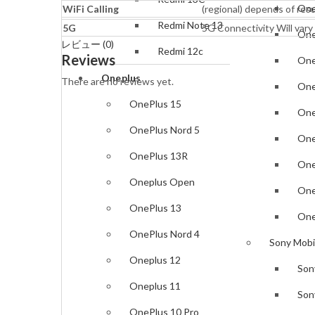
One
WiFi Calling
(regional) depends of resu
Redmi Note 13
5G
5G Connectivity Will vary 
One
レビュー (0)
Redmi 12c
Reviews
One
Oneplus
There are no reviews yet.
One
OnePlus 15
One
OnePlus Nord 5
One
OnePlus 13R
One
Oneplus Open
One
OnePlus 13
One
OnePlus Nord 4
Sony Mobi
Oneplus 12
Son
Oneplus 11
Son
OnePlus 10 Pro