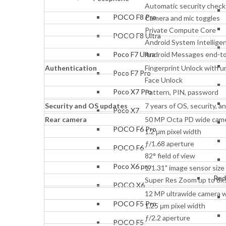
Automatic security checks
POCO F8 Pro
Camera and mic toggles
Private Compute Core
POCO F8 Ultra
Android System Intellige
Android Messages end-to
Poco F7 Ultra
Authentication
Fingerprint Unlock with u
Poco F7 Pro
Face Unlock
Poco X7 Pro
Pattern, PIN, password
Security and OS updates
7 years of OS, security, 
Poco X7
Rear camera
50 MP Octa PD wide cam
POCO F6 Pro
1.2 μm pixel width
ƒ/1.68 aperture
POCO F6
82° field of view
Poco X6 pro
1/1.31" image sensor size
Red
Super Res Zoom up to 8x
POCO X6
12 MP ultrawide camera w
POCO F5 Pro
1.25 μm pixel width
ƒ/2.2 aperture
POCO F5