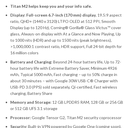
Titan M2 helps keep you and your info safe.
Display:
Full-screen 6.7-inch (170 mm) display
, 19.5:9 aspect
ratio, QHD+ (1440 x 3120) LTPO OLED at 512 PPI, Smooth
Display (up to 120 Hz), Corning® Gorilla® Glass Victus™ cover
glass, Always-on display with At a Glance and Now Playing, Up
to 1000 nits (HDR) and up to 1500 nits (peak brightness),
>1,000,000:1 contrast ratio, HDR support, Full 24-bit depth for
16 million colors
Battery and Charging:
Beyond 24-hour battery life, Up to 72-
hour battery life with Extreme Battery Saver, Minimum 4926
mAh, Typical 5000 mAh, Fast charging – up to 50% charge in
about 30 minutes – with Google 30W USB-C® Charger with
USB-PD 3.0 (PPS) sold separately, Qi-certified, Fast wireless
charging, Battery Share
Memory and Storage:
12 GB LPDDR5 RAM, 128 GB or 256 GB
or 512 GB UFS 3.1 storage
Processor:
Google Tensor G2, Titan M2 security coprocessor
Security:
Built-in VPN powered by Google One (coming soon),