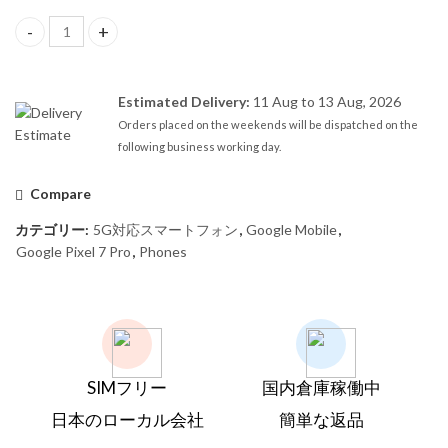
【SIMフリー】Google Pixel 7 Pro 12GB/128GB Hazel quantity
Estimated Delivery:
11 Aug to 13 Aug, 2026
Orders placed on the weekends will be dispatched on the
following business working day.
Compare
カテゴリー:
5G対応スマートフォン
,
Google Mobile
,
Google Pixel 7 Pro
,
Phones
SIMフリー
国内倉庫稼働中
日本のローカル会社
簡単な返品