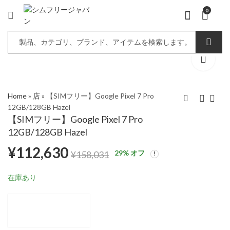
0
Home
»
店
»
【SIMフリー】Google Pixel 7 Pro
12GB/128GB Hazel
【SIMフリー】Google Pixel 7 Pro
【SIMフリー】Google
【SIMフリー】Google
12GB/128GB Hazel
Pixel 7 Pro
Pixel 7 Pro
¥
112,630
12GB/128GB Snow
12GB/256GB Obsidian
¥
112,630
¥
128,338
¥
158,031
¥
158,031
29
% オフ
¥
158,031
在庫あり