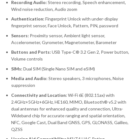
Recording Audio:
Stereo recording, Speech enhancement,
Wind noise reduction, Audio zoom
Authentication:
Fingerprint Unlock with under-display
fingerprint sensor, Face Unlock, Pattern, PIN, password
Sensors:
Proximity sensor, Ambient light sensor,
Accelerometer, Gyrometer, Magnetometer, Barometer
Buttons and Ports:
USB Type-C® 3.2 Gen 2, Power button,
Volume controls
SIMs:
Dual SIM (Single Nano SIM and eSIM)
Media and Audio:
Stereo speakers, 3 microphones, Noise
suppression
Connectivity and Location:
Wi-Fi 6E (802.11ax) with
2.4GHz+5GHz+6GHz, HE160, MIMO, Bluetooth® v5.2 with
dual antennas for enhanced quality and connection, Ultra-
Wideband chip for accurate ranging and spatial orientation,
NFC, Google Cast, Dual Band GNSS, GPS, GLONASS, Galileo,
QZSS
Hearing Aid Compatibility:
M3/T4 HAC Rating