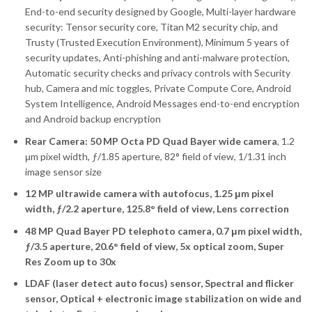
End-to-end security designed by Google, Multi-layer hardware
security: Tensor security core, Titan M2 security chip, and
Trusty (Trusted Execution Environment), Minimum 5 years of
security updates, Anti-phishing and anti-malware protection,
Automatic security checks and privacy controls with Security
hub, Camera and mic toggles, Private Compute Core, Android
System Intelligence, Android Messages end-to-end encryption
and Android backup encryption
Rear Camera:
50 MP Octa PD Quad Bayer wide camera
, 1.2
μm pixel width, ƒ/1.85 aperture, 82° field of view, 1/1.31 inch
image sensor size
12 MP ultrawide camera with autofocus, 1.25 μm pixel
width, ƒ/2.2 aperture, 125.8° field of view, Lens correction
48 MP Quad Bayer PD telephoto camera, 0.7 μm pixel width,
ƒ/3.5 aperture, 20.6° field of view, 5x optical zoom, Super
Res Zoom up to 30x
LDAF (laser detect auto focus) sensor, Spectral and flicker
sensor, Optical + electronic image stabilization on wide and