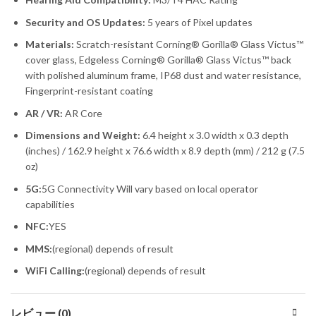
Security and OS Updates:
5 years of Pixel updates
Materials:
Scratch-resistant Corning® Gorilla® Glass Victus™
cover glass, Edgeless Corning® Gorilla® Glass Victus™ back
with polished aluminum frame, IP68 dust and water resistance,
Fingerprint-resistant coating
AR / VR:
AR Core
Dimensions and Weight:
6.4 height x 3.0 width x 0.3 depth
(inches) / 162.9 height x 76.6 width x 8.9 depth (mm) / 212 g (7.5
oz)
5G:
5G Connectivity Will vary based on local operator
capabilities
NFC:
YES
MMS:
(regional) depends of result
WiFi Calling:
(regional) depends of result
レビュー (0)