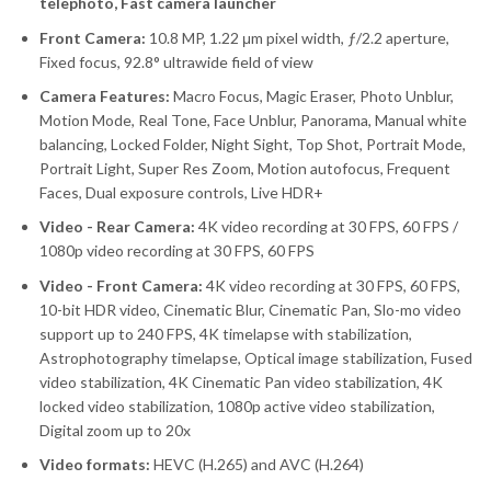
telephoto, Fast camera launcher
Front Camera:
10.8 MP, 1.22 μm pixel width, ƒ/2.2 aperture,
Fixed focus, 92.8° ultrawide field of view
Camera Features:
Macro Focus, Magic Eraser, Photo Unblur,
Motion Mode, Real Tone, Face Unblur, Panorama, Manual white
balancing, Locked Folder, Night Sight, Top Shot, Portrait Mode,
Portrait Light, Super Res Zoom, Motion autofocus, Frequent
Faces, Dual exposure controls, Live HDR+
Video - Rear Camera:
4K video recording at 30 FPS, 60 FPS /
1080p video recording at 30 FPS, 60 FPS
Video - Front Camera:
4K video recording at 30 FPS, 60 FPS,
10-bit HDR video, Cinematic Blur, Cinematic Pan, Slo-mo video
support up to 240 FPS, 4K timelapse with stabilization,
Astrophotography timelapse, Optical image stabilization, Fused
video stabilization, 4K Cinematic Pan video stabilization, 4K
locked video stabilization, 1080p active video stabilization,
Digital zoom up to 20x
Video formats:
HEVC (H.265) and AVC (H.264)