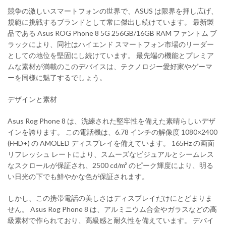
競争の激しいスマートフォンの世界で、ASUS は限界を押し広げ、
規範に挑戦するブランドとして常に傑出し続けています。 最新製
品である Asus ROG Phone 8 5G 256GB/16GB RAM ファントム ブ
ラックにより、同社はハイエンド スマートフォン市場のリーダー
としての地位を堅固にし続けています。 最先端の機能とプレミア
ムな素材が満載のこのデバイスは、テクノロジー愛好家やゲーマ
ーを同様に魅了するでしょう。
デザインと素材
Asus Rog Phone 8 は、洗練された堅牢性を備えた素晴らしいデザ
インを誇ります。 この電話機は、6.78 インチの解像度 1080×2400
(FHD+) の AMOLED ディスプレイを備えています。 165Hz の画面
リフレッシュ レートにより、スムーズなビジュアルとシームレス
なスクロールが保証され、2500 cd/m² のピーク輝度により、明る
い日光の下でも鮮やかな色が保証されます。
しかし、この携帯電話の美しさはディスプレイだけにとどまりま
せん。 Asus Rog Phone 8 は、アルミニウム合金やガラスなどの高
級素材で作られており、高級感と耐久性を備えています。 デバイ