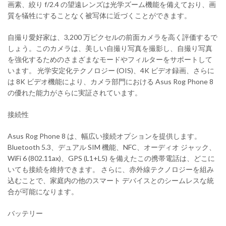
画素、絞り f/2.4 の望遠レンズは光学ズーム機能を備えており、画
質を犠牲にすることなく被写体に近づくことができます。
自撮り愛好家は、3,200 万ピクセルの前面カメラを高く評価するで
しょう。このカメラは、美しい自撮り写真を撮影し、自撮り写真
を強化するためのさまざまなモードやフィルターをサポートして
います。 光学安定化テクノロジー (OIS)、4K ビデオ録画、さらに
は 8K ビデオ機能により、カメラ部門における Asus Rog Phone 8
の優れた能力がさらに実証されています。
接続性
Asus Rog Phone 8 は、幅広い接続オプションを提供します。
Bluetooth 5.3、デュアル SIM 機能、NFC、オーディオ ジャック、
WiFi 6 (802.11ax)、GPS (L1+L5) を備えたこの携帯電話は、どこに
いても接続を維持できます。 さらに、赤外線テクノロジーを組み
込むことで、家庭内の他のスマート デバイスとのシームレスな統
合が可能になります。
バッテリー