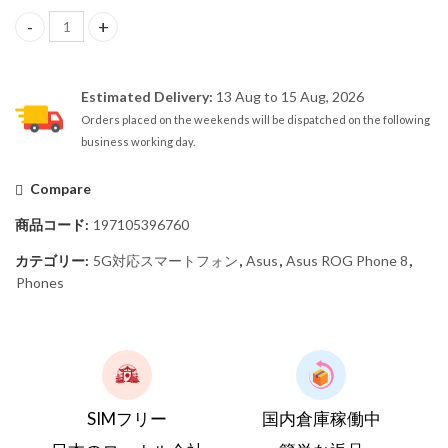
【SIMフリー】Asus Rog Phone 8 16GB/256GB 5G Rebel Grey – Globa
Estimated Delivery:
13 Aug to 15 Aug, 2026
Orders placed on the weekends will be dispatched on the following
business working day.
Compare
商品コード:
197105396760
カテゴリー:
5G対応スマートフォン
,
Asus
,
Asus ROG Phone 8
,
Phones
SIMフリー
国内倉庫稼働中