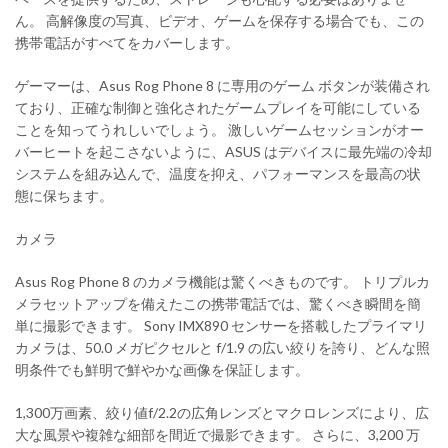
ん。 高解像度の写真、ビデオ、ゲームを保存する場合でも、この
携帯電話がすべてをカバーします。
ゲーマーは、Asus Rog Phone 8 に専用のゲーム ボタンが装備され
ており、正確な制御と強化されたゲームプレイを可能にしている
ことを知ってうれしいでしょう。 激しいゲームセッションがオー
バーヒートを起こさないように、ASUS はデバイスに最先端の冷却
システムを組み込んで、温度を抑え、パフォーマンスを最高の状
態に保ちます。
カメラ
Asus Rog Phone 8 のカメラ機能は驚くべきものです。 トリプルカ
メラセットアップを備えたこの携帯電話では、驚くべき瞬間を簡
単に撮影できます。 Sony IMX890 センサーを搭載したプライマリ
カメラは、50.0 メガピクセルと f/1.9 の広い絞りを誇り、どんな照
明条件でも鮮明で鮮やかな画像を保証します。
1,300万画素、絞り値f/2.2の広角レンズとマクロレンズにより、広
大な風景や複雑な細部を間近で撮影できます。 さらに、3,200 万