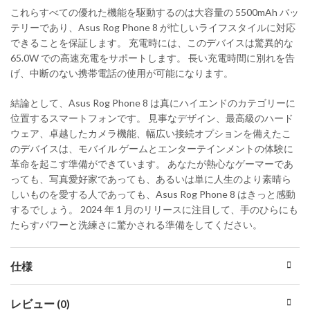
これらすべての優れた機能を駆動するのは大容量の 5500mAh バッ
テリーであり、Asus Rog Phone 8 が忙しいライフスタイルに対応
できることを保証します。 充電時には、このデバイスは驚異的な
65.0W での高速充電をサポートします。 長い充電時間に別れを告
げ、中断のない携帯電話の使用が可能になります。
結論として、Asus Rog Phone 8 は真にハイエンドのカテゴリーに
位置するスマートフォンです。 見事なデザイン、最高級のハード
ウェア、卓越したカメラ機能、幅広い接続オプションを備えたこ
のデバイスは、モバイル ゲームとエンターテインメントの体験に
革命を起こす準備ができています。 あなたが熱心なゲーマーであ
っても、写真愛好家であっても、あるいは単に人生のより素晴ら
しいものを愛する人であっても、Asus Rog Phone 8 はきっと感動
するでしょう。 2024 年 1 月のリリースに注目して、手のひらにも
たらすパワーと洗練さに驚かされる準備をしてください。
仕様
レビュー (0)