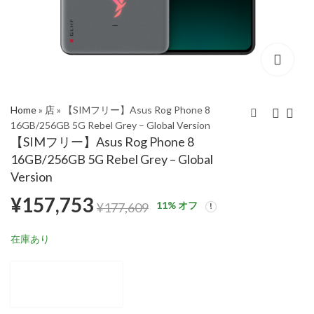
Home
»
店
»
【SIMフリー】Asus Rog Phone 8
16GB/256GB 5G Rebel Grey – Global Version
【SIMフリー】Asus Rog Phone 8
【SIMフリー】Asus
【SIMフリー】Asus
16GB/256GB 5G Rebel Grey – Global
Rog Phone 8
Rog Phone 8 Pro
Version
16GB/256GB 5G
16GB/512GB 5G
¥
157,753
¥
177,484
¥
177,609
¥
197,343
¥
157,753
Phantom Black –
Phantom Black –
11
% オフ
¥
177,609
Global Version
Global Version
在庫あり