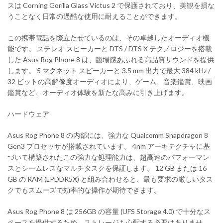
スは Corning Gorilla Glass Victus 2 で保護されており、美観を損な
うことなく日常の過酷な使用に耐えることができます。
この携帯電話を際立たせているのは、その卓越したオーディオ機
能です。 ステレオ スピーカーと DTS / DTS X テクノロジーを搭載
した Asus Rog Phone 8 は、臨場感あふれる高品質サウンドを提供
します。 5 マグネット スピーカーと 3.5 mm 出力で最大 384 kHz /
32 ビットの高解像度オーディオにより、ゲーム、音楽鑑賞、映画
鑑賞など、オーディオ体験を新たな高みに引き上げます。
ハードウェア
Asus Rog Phone 8 の内部には、強力な Qualcomm Snapdragon 8
Gen3 プロセッサが搭載されています。 4nm アーキテクチャに基
づいて構築されたこの強力な処理能力は、超高速のパフォーマン
スとシームレスなマルチタスクを保証します。 12 GB または 16
GB の RAM (LPDDR5X) と組み合わせると、最も要求の厳しいタス
クでもスムーズで効率的な操作が期待できます。
Asus Rog Phone 8 は 256GB の容量 (UFS Storage 4.0) で十分なス
ペースを提供するため、ストレージも心配する必要はありませ