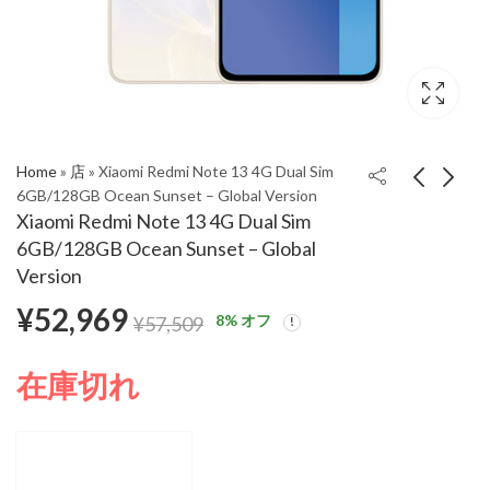
Home
»
店
»
Xiaomi Redmi Note 13 4G Dual Sim
6GB/128GB Ocean Sunset – Global Version
Xiaomi Redmi Note 13 4G Dual Sim
【SIMフリー】Xiaomi
【SIMフリー】Xiaomi
6GB/128GB Ocean Sunset – Global
Redmi Note 13 Pro
Redmi Note 13 4G
Version
Plus 5G Dual Sim
Dual Sim 8GB/256GB
¥
52,969
8GB/256GB Fushion
Ocean Sunset – Global
8
% オフ
¥
57,509
White – Global Version
Version
在庫切れ