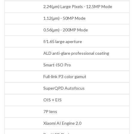
2.24(μm) Large Pixels - 12.5MP Mode
1.12(μm) - 50MP Mode
0.56(μm) - 200MP Mode
f/1.65 large aperture
ALD anti-glare professional coating
Smart-ISO Pro
Full-link P3 color gamut
SuperQPD Autofocus
OIS + EIS
7P lens
Xiaomi AI Engine 2.0