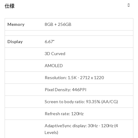
仕様
Memory
8GB + 256GB
Display
6.67"
3D Curved
AMOLED
Resolution: 1.5K - 2712 x 1220
Pixel Density: 446PPI
Screen to body ratio: 93.35% (AA/CG)
Refresh rate: 120Hz
AdaptiveSync display: 30Hz - 120Hz (4
Levels)