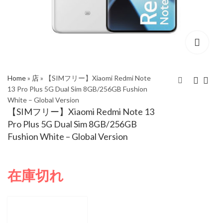
Home
»
店
»
【SIMフリー】Xiaomi Redmi Note
13 Pro Plus 5G Dual Sim 8GB/256GB Fushion
White – Global Version
【SIMフリー】Xiaomi
Xiaomi Redmi Note 13
【SIMフリー】Xiaomi Redmi Note 13
Redmi Note 13 Pro
4G Dual Sim
Pro Plus 5G Dual Sim 8GB/256GB
Plus 5G Dual Sim
6GB/128GB Ocean
¥
52,969
¥
57,509
Fushion White – Global Version
8GB/256GB Fushion
Sunset – Global
Black – Global Version
Version
在庫切れ