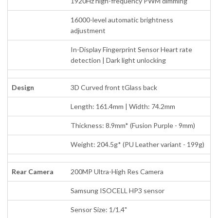
1920Hz high-frequency PWM dimming
16000-level automatic brightness
adjustment
In-Display Fingerprint Sensor Heart rate
detection | Dark light unlocking
Design
3D Curved front tGlass back
Length: 161.4mm | Width: 74.2mm
Thickness: 8.9mm* (Fusion Purple - 9mm)
Weight: 204.5g* (PU Leather variant - 199g)
Rear Camera
200MP Ultra-High Res Camera
Samsung ISOCELL HP3 sensor
Sensor Size: 1/1.4"