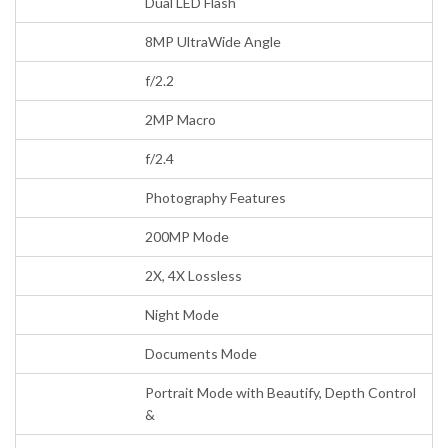
Dual LED Flash
8MP UltraWide Angle
f/2.2
2MP Macro
f/2.4
Photography Features
200MP Mode
2X, 4X Lossless
Night Mode
Documents Mode
Portrait Mode with Beautify, Depth Control
&