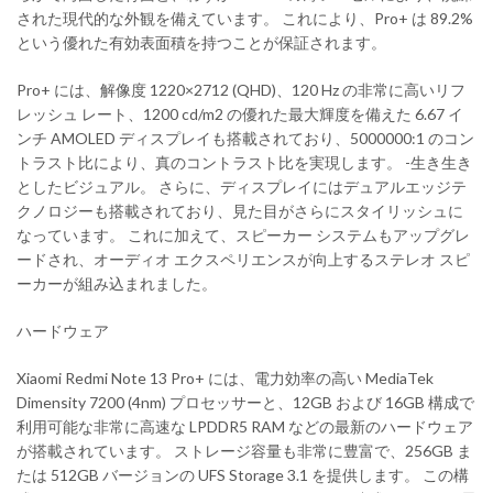
された現代的な外観を備えています。 これにより、Pro+ は 89.2%
という優れた有効表面積を持つことが保証されます。
Pro+ には、解像度 1220×2712 (QHD)、120 Hz の非常に高いリフ
レッシュ レート、1200 cd/m2 の優れた最大輝度を備えた 6.67 イ
ンチ AMOLED ディスプレイも搭載されており、5000000:1 のコン
トラスト比により、真のコントラスト比を実現します。 -生き生き
としたビジュアル。 さらに、ディスプレイにはデュアルエッジテ
クノロジーも搭載されており、見た目がさらにスタイリッシュに
なっています。 これに加えて、スピーカー システムもアップグレ
ードされ、オーディオ エクスペリエンスが向上するステレオ スピ
ーカーが組み込まれました。
ハードウェア
Xiaomi Redmi Note 13 Pro+ には、電力効率の高い MediaTek
Dimensity 7200 (4nm) プロセッサーと、12GB および 16GB 構成で
利用可能な非常に高速な LPDDR5 RAM などの最新のハードウェア
が搭載されています。 ストレージ容量も非常に豊富で、256GB ま
たは 512GB バージョンの UFS Storage 3.1 を提供します。 この構