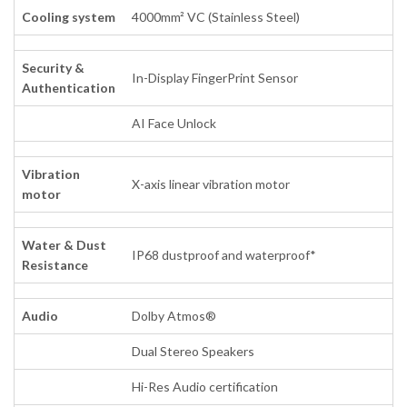
Cooling system
4000mm² VC (Stainless Steel)
Security &
In-Display FingerPrint Sensor
Authentication
AI Face Unlock
Vibration
X-axis linear vibration motor
motor
Water & Dust
IP68 dustproof and waterproof*
Resistance
Audio
Dolby Atmos®
Dual Stereo Speakers
Hi-Res Audio certification