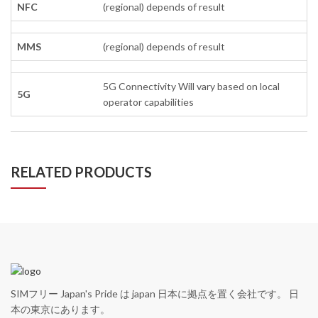
NFC
(regional) depends of result
MMS
(regional) depends of result
5G Connectivity Will vary based on local
5G
operator capabilities
RELATED PRODUCTS
SIMフリー Japan's Pride は japan 日本に拠点を置く会社です。 日
本の東京にあります。