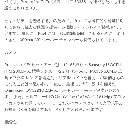
成では、Pro+ が AnTuTu (v10) スコア 803381 を達成したのも不思
議ではありません。
セキュリティを懸念する人のために、Pro+ には潜在的な脅威に対
してさらに強力な保護を提供する指紋ディスプレイが搭載されて
います。 最後に、Pro+ には、冷却効率を向上させるために、より
大きな 4000mm² VC ベーパー チャンバーも装備されています。
カメラ
Pro+ のカメラ セットアップは、f/1.65 絞りの Samsung ISOCELL
HP3 200.0Mpx 標準レンズ、f/2.2 絞りの Sony IMX355 8.0Mpx 広
角 + マクロ レンズを備えたトリプル カメラを備え、印象的なもの
になることは間違いありません。 最後に、f/2.4 絞りを備えた
Omnivision OV02B10 2.0Mpx ポートレート モード深度レンズで
す。 また、セルフィー用の Omnivision OV16A1Q 16.0Mpx フロン
トカメラも付属しています。 これらのカメラはすべて光学式手ぶ
れ補正 (OIS) を備えており、4K ビデオ録画が可能です。
接続性