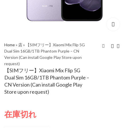
Home
»
店
»
【SIMフリー】Xiaomi Mix Flip 5G
Dual Sim 16GB/1TB Phantom Purple – CN
Version (Can install Google Play Store upon
【SIMフリー】Xiaomi
【SIMフリー】Xiaomi
request)
Mix Flip 5G Dual Sim
Mix Flip 5G Dual Sim
【SIMフリー】Xiaomi Mix Flip 5G
16GB/1TB White - CN
16GB/1TB Phoenix
Dual Sim 16GB/1TB Phantom Purple –
Version (Can install
Feather Fiber - CN
CN Version (Can install Google Play
Google Play Store
Version (Can install
Store upon request)
upon request)
Google Play Store
upon request)
在庫切れ