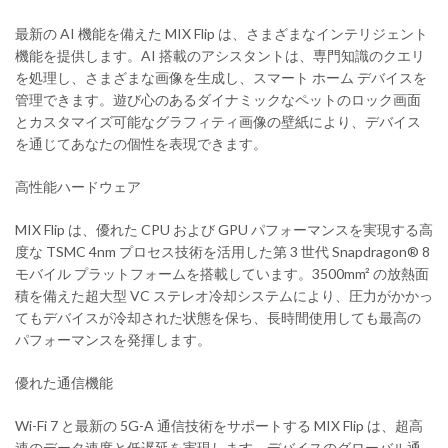
最新の AI 機能を備えた MIX Flip は、さまざまなインテリジェント
機能を提供します。AI 搭載のアシスタントは、専門知識のクエリ
を処理し、さまざまな画像を生成し、スマート ホーム デバイスを
管理できます。遊び心のあるダイナミックなペットのロック画面
とカスタマイズ可能なグラフィティ画像の壁紙により、デバイス
を通じてあなたの個性を表現できます。
高性能ハードウェア
MIX Flip は、優れた CPU および GPU パフォーマンスを実現する高
度な TSMC 4nm プロセス技術を活用した第 3 世代 Snapdragon® 8
モバイル プラットフォームを搭載しています。3500mm² の放熱面
積を備えた超大型 VC ステレオ冷却システムにより、圧力がかかっ
てもデバイスが冷却された状態を保ち、長時間使用しても最高の
パフォーマンスを発揮します。
優れた通信機能
Wi-Fi 7 と最新の 5G-A 通信技術をサポートする MIX Flip は、超高
速のデータ速度と低遅延を実現します。デバイスのグローバル通