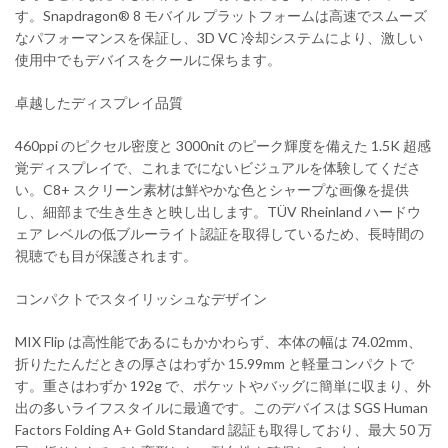
す。Snapdragon® 8 モバイル プラットフォームは高速でスムーズ
なパフォーマンスを保証し、3D VC 冷却システムにより、激しい
使用中でもデバイスをクールに保ちます。
卓越したディスプレイ品質
460ppi のピクセル密度と 3000nit のピーク輝度を備えた 1.5K 超感
覚ディスプレイで、これまでにないビジュアルを体験してくださ
い。C8+ スクリーン素材は鮮やかな色とシャープな画像を提供
し、細部まで生き生きと映し出します。TÜV Rheinland ハードウ
ェア レベルの低ブルーライト認証を取得しているため、長時間の
視聴でも目が保護されます。
コンパクトでスタイリッシュなデザイン
MIX Flip は高性能であるにもかかわらず、本体の幅は 74.02mm、
折りたたんだときの厚さはわずか 15.99mm と軽量コンパクトで
す。重さはわずか 192g で、ポケットやバッグに簡単に収まり、外
出の多いライフスタイルに最適です。このデバイスは SGS Human
Factors Folding A+ Gold Standard 認証も取得しており、最大 50 万