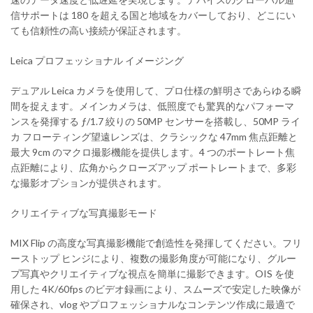
信サポートは 180 を超える国と地域をカバーしており、どこにい
ても信頼性の高い接続が保証されます。
Leica プロフェッショナル イメージング
デュアル Leica カメラを使用して、プロ仕様の鮮明さであらゆる瞬
間を捉えます。メインカメラは、低照度でも驚異的なパフォーマ
ンスを発揮する ƒ/1.7 絞りの 50MP センサーを搭載し、50MP ライ
カ フローティング望遠レンズは、クラシックな 47mm 焦点距離と
最大 9cm のマクロ撮影機能を提供します。4 つのポートレート焦
点距離により、広角からクローズアップ ポートレートまで、多彩
な撮影オプションが提供されます。
クリエイティブな写真撮影モード
MIX Flip の高度な写真撮影機能で創造性を発揮してください。フリ
ーストップ ヒンジにより、複数の撮影角度が可能になり、グルー
プ写真やクリエイティブな視点を簡単に撮影できます。OIS を使
用した 4K/60fps のビデオ録画により、スムーズで安定した映像が
確保され、vlog やプロフェッショナルなコンテンツ作成に最適で