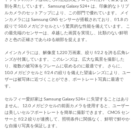
割を果たしています。 Samsung Galaxy S24+ は、印象的なトリプ
ルカメラのセットアップにより、この部門で優れています。 メイ
ンカメラには Samsung GN5 センサーが搭載されており、f/1.8 の
絞りで 50.0 メガピクセルという驚異的な性能を備えています。 こ
の最先端のセンサーは、卓越した画質を実現し、比類のない鮮明
さと色の正確さであらゆる細部を捉えます。
メインカメラには、解像度 1,220 万画素、絞り f/2.2 を誇る広角レ
ンズが付属しています。 このレンズは、広大な風景を撮影した
り、複数の被写体をフレームに収めるのに最適です。 さらに、
10.0 メガピクセルと f/2.4 の絞りを備えた望遠レンズにより、ユー
ザーは被写体に近づくことができ、ポートレート写真に最適で
す。
セルフィー愛好家は Samsung Galaxy S24+ に失望することはあり
ません。 12.0 メガピクセルの前面カメラを使用すると、ユーザー
は美しいセルフポートレートを簡単に撮影できます。 CMOS セン
サーと f/2.2 絞りが連携して、照明条件に関係なく、鮮明で鮮やか
な自撮り写真を保証します。