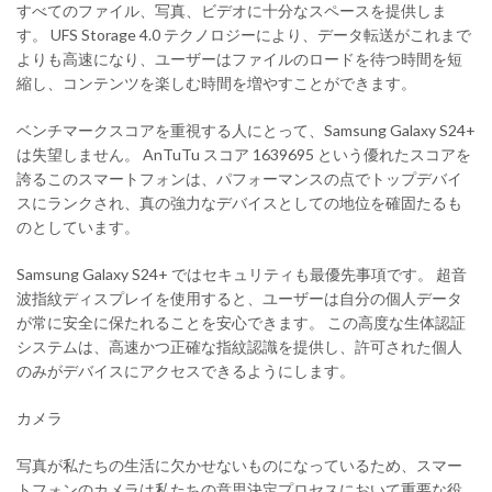
すべてのファイル、写真、ビデオに十分なスペースを提供しま
す。 UFS Storage 4.0 テクノロジーにより、データ転送がこれまで
よりも高速になり、ユーザーはファイルのロードを待つ時間を短
縮し、コンテンツを楽しむ時間を増やすことができます。
ベンチマークスコアを重視する人にとって、Samsung Galaxy S24+
は失望しません。 AnTuTu スコア 1639695 という優れたスコアを
誇るこのスマートフォンは、パフォーマンスの点でトップデバイ
スにランクされ、真の強力なデバイスとしての地位を確固たるも
のとしています。
Samsung Galaxy S24+ ではセキュリティも最優先事項です。 超音
波指紋ディスプレイを使用すると、ユーザーは自分の個人データ
が常に安全に保たれることを安心できます。 この高度な生体認証
システムは、高速かつ正確な指紋認識を提供し、許可された個人
のみがデバイスにアクセスできるようにします。
カメラ
写真が私たちの生活に欠かせないものになっているため、スマー
トフォンのカメラは私たちの意思決定プロセスにおいて重要な役