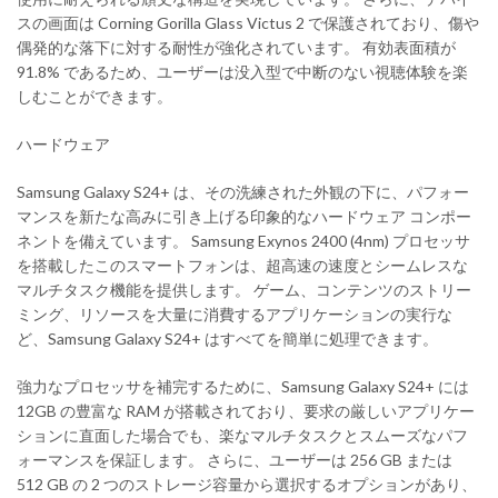
スの画面は Corning Gorilla Glass Victus 2 で保護されており、傷や
偶発的な落下に対する耐性が強化されています。 有効表面積が
91.8% であるため、ユーザーは没入型で中断のない視聴体験を楽
しむことができます。
ハードウェア
Samsung Galaxy S24+ は、その洗練された外観の下に、パフォー
マンスを新たな高みに引き上げる印象的なハードウェア コンポー
ネントを備えています。 Samsung Exynos 2400 (4nm) プロセッサ
を搭載したこのスマートフォンは、超高速の速度とシームレスな
マルチタスク機能を提供します。 ゲーム、コンテンツのストリー
ミング、リソースを大量に消費するアプリケーションの実行な
ど、Samsung Galaxy S24+ はすべてを簡単に処理できます。
強力なプロセッサを補完するために、Samsung Galaxy S24+ には
12GB の豊富な RAM が搭載されており、要求の厳しいアプリケー
ションに直面した場合でも、楽なマルチタスクとスムーズなパフ
ォーマンスを保証します。 さらに、ユーザーは 256 GB または
512 GB の 2 つのストレージ容量から選択するオプションがあり、