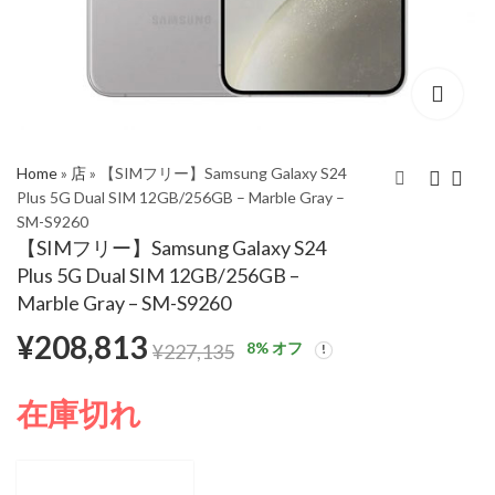
Home
»
店
»
【SIMフリー】Samsung Galaxy S24
Plus 5G Dual SIM 12GB/256GB – Marble Gray –
SM-S9260
【SIMフリー】
【SIMフリー】
【SIMフリー】Samsung Galaxy S24
Samsung Galaxy S24
Samsung Galaxy S24
Plus 5G Dual SIM 12GB/256GB –
Plus 5G Dual SIM
Plus 5G Dual SIM
¥
231,478
¥
231,478
¥
257,366
¥
257,366
Marble Gray – SM-S9260
12GB/512GB – Marble
12GB/512GB – Amber
¥
208,813
Gray – SM-S9260
Yellow – SM-S9260
8
% オフ
¥
227,135
在庫切れ