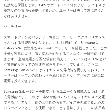
た接続を保証します。 GPS サポート (L1+L5) により、デバイスは
高精度の位置情報を提供するため、ユーザーは決して道に迷うこ
とはありません。
バッテリー
スマートフォンのバッテリー寿命は、ユーザー エクスペリエンス
を左右する可能性があります。 これを理解して、Samsung は
Galaxy S24+ に堅牢な 4900mAh バッテリーを搭載しました。 この
十分な容量により、電力切れを心配することなく、一日中使用で
きます。 急速充電が必要な場合に備えて、デバイスは 45.0W とい
う驚異的な速度での急速充電をサポートしています。 さらに、
Samsung Galaxy S24+ はワイヤレス充電機能を提供しており、ユ
ーザーはケーブルの煩わしさを感じることなくデバイスに簡単に
電源を投入できます。
Samsung Galaxy S24+ を際立たせるユニークな機能の 1 つは、逆
充電機能です。 これは、本体や他のデバイスをワイヤレスで充電
できるだけでなく、他の互換性のあるデバイスを充電するための
パワーバンクとしても使用できることを意味します。 この多用途