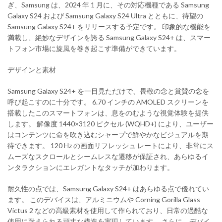
ぎ、Samsung は、2024 年 1 月に、その対応機種である Samsung
Galaxy S24 および Samsung Galaxy S24 Ultra とともに、待望の
Samsung Galaxy S24+ をリリースする予定です。 印象的な機能を
満載し、絶妙なデザインを誇る Samsung Galaxy S24+ は、スマー
トフォン市場に旋風を巻き起こす準備ができています。
デザインと素材
Samsung Galaxy S24+ を一目見ただけで、畏敬の念と賞賛の念を
呼び起こすのに十分です。 6.70 インチの AMOLED スクリーンを
搭載したこのスマートフォンは、息をのむような視覚体験を提供
します。 解像度 1440×3120 ピクセル (WQHD+) により、ユーザー
はコンテンツに命を吹き込むシャープで鮮やかなビジュアルを期
待できます。 120 Hz の画面リフレッシュ レートにより、非常にス
ムーズなスクロールとシームレスな遷移が保証され、あらゆるイ
ンタラクションにエレガントなタッチが加わります。
耐久性の点では、Samsung Galaxy S24+ はあらゆる点で優れてい
ます。 このデバイスは、アルミニウムや Corning Gorilla Glass
Victus 2 などの高級素材を使用して作られており、日常の過酷な
使用に耐えられる頑丈な構造を実現しています。 さらに、デバイ