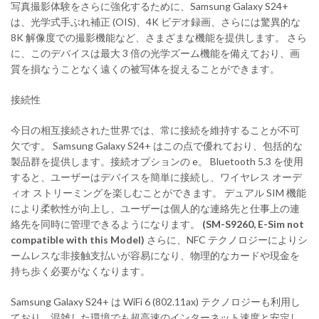
写真撮影体験をさらに強化するために、Samsung Galaxy S24+
は、光学式手ぶれ補正 (OIS)、4K ビデオ録画、さらには驚異的な
8K 解像度での撮影機能など、さまざまな機能を提供します。 さら
に、このデバイスは最大 3 倍の光学ズーム機能を備えており、画
質を損なうことなく遠くの被写体を捉えることができます。
接続性
今日の相互接続された世界では、常に接続を維持することが不可
欠です。 Samsung Galaxy S24+ はこの点で優れており、包括的な
製品群を提供します。接続オプションの e。 Bluetooth 5.3 を使用
すると、ユーザーはデバイスを簡単に接続し、ワイヤレス オーデ
ィオ ストリーミングを楽しむことができます。 デュアル SIM 機能
により柔軟性が向上し、ユーザーは個人的な連絡先と仕事上の連
絡先を同時に管理できるようになります。
(SM-S9260, E-Sim not
compatible with this Model)
さらに、NFC テクノロジーによりシ
ームレスな非接触支払いが容易になり、物理的なカードや現金を
持ち歩く必要がなくなります。
Samsung Galaxy S24+ は WiFi 6 (802.11ax) テクノロジーも利用し
ており、混雑した環境でも超高速のインターネット速度と安定し