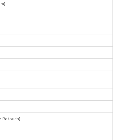
μm)
ce Retouch)