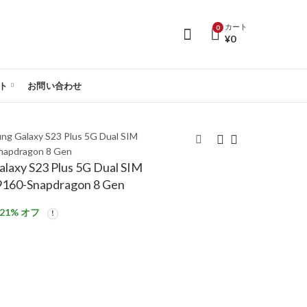
カート
0
¥
0
ト
お問い合わせ
alaxy S23 Plus 5G Dual SIM
apdragon 8 Gen
y S23 Plus 5G Dual SIM
【SIMフリー】
【SIMフリー】
160-Snapdragon 8 Gen
Samsung Galaxy S24
Samsung Galaxy S23
Ultra 5G Dual SIM
Plus 5G Dual SIM
¥
257,225
¥
178,644
¥
333,029
¥
226,331
21
% オフ
12GB/256GB –
8GB/256GB-Green-
Titanium Yellow – SM-
SM-S9160-
S9280
Snapdragon 8 Gen