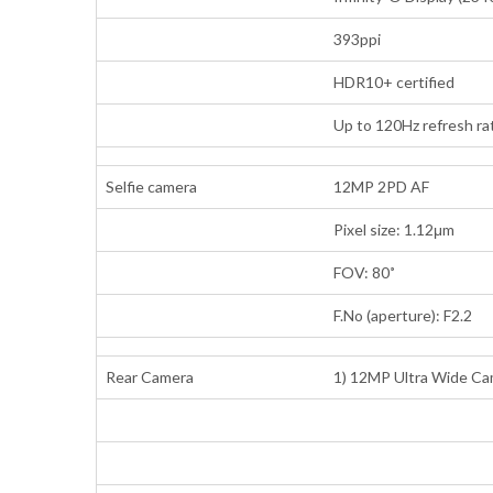
393ppi
HDR10+ certified
Up to 120Hz refresh ra
Selfie camera
12MP 2PD AF
Pixel size: 1.12μm
FOV: 80˚
F.No (aperture): F2.2
Rear Camera
1) 12MP Ultra Wide C