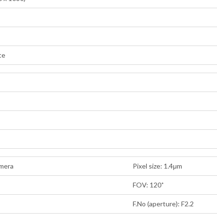
te
amera
Pixel size: 1.4μm
FOV: 120˚
F.No (aperture): F2.2