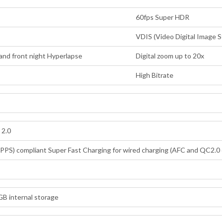
60fps Super HDR
VDIS (Video Digital Image St
) and front night Hyperlapse
Digital zoom up to 20x
High Bitrate
 2.0
PS) compliant Super Fast Charging for wired charging (AFC and QC2.0 
B internal storage