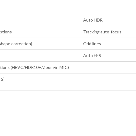
Auto HDR
ptions
Tracking auto-focus
hape correction)
Grid lines
Auto FPS
ptions (HEVC/HDR10+/Zoom-in MIC)
IS)