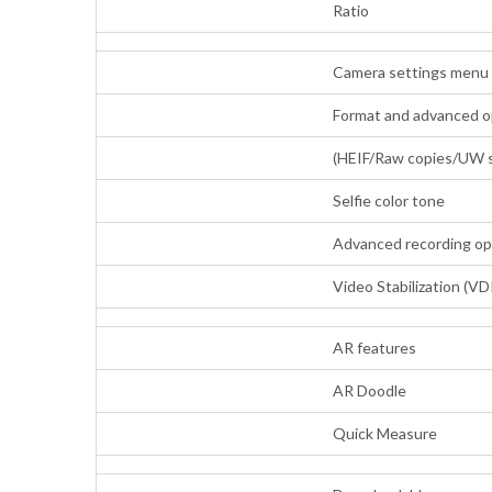
Ratio
Camera settings menu
Format and advanced o
(HEIF/Raw copies/UW s
Selfie color tone
Advanced recording o
Video Stabilization (VD
AR features
AR Doodle
Quick Measure