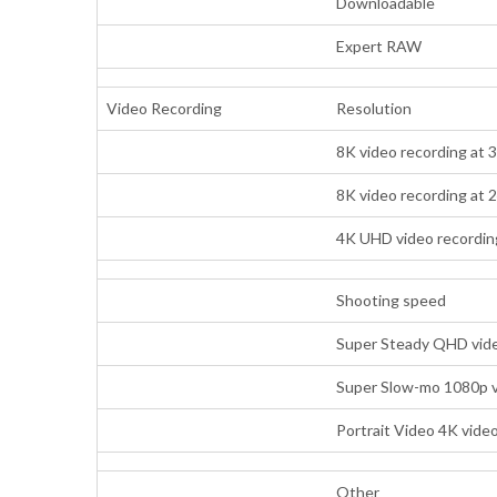
Downloadable
Expert RAW
Video Recording
Resolution
8K video recording at 
8K video recording at 
4K UHD video recording
Shooting speed
Super Steady QHD vide
Super Slow-mo 1080p v
Portrait Video 4K vide
Other