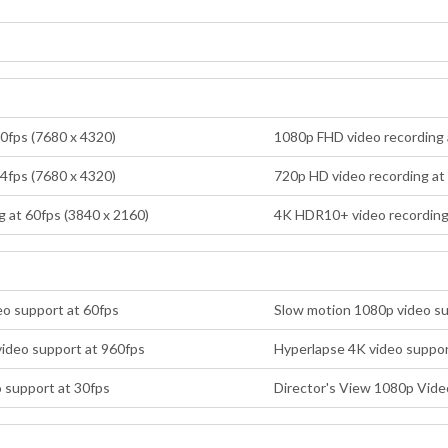
30fps (7680 x 4320)
1080p FHD video recording 
24fps (7680 x 4320)
720p HD video recording at
 at 60fps (3840 x 2160)
4K HDR10+ video recording 
o support at 60fps
Slow motion 1080p video su
ideo support at 960fps
Hyperlapse 4K video suppor
o support at 30fps
Director's View 1080p Vide