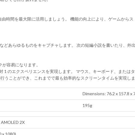
プで自由時間を最大限に活用しましょう。 機能の向上により、ゲームか
ークなどあらゆるものをキャプチャします。 次の短編小説を書いたり、
タスクが容易になります。
2 対 1 のエクスペリエンスを実現します。 マウス、キーボード、また
力を行うことができ、これまでで最も効率的なスクリーンタイムを実現し
Dimensions: 76.2 x 157.8 x
195g
ic AMOLED 2X
0 x 1080)