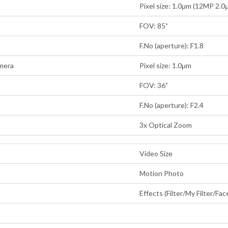
Pixel size: 1.0μm (12MP 2.0
FOV: 85˚
F.No (aperture): F1.8
mera
Pixel size: 1.0μm
FOV: 36˚
F.No (aperture): F2.4
3x Optical Zoom
Video Size
Motion Photo
Effects (Filter/My Filter/Fa