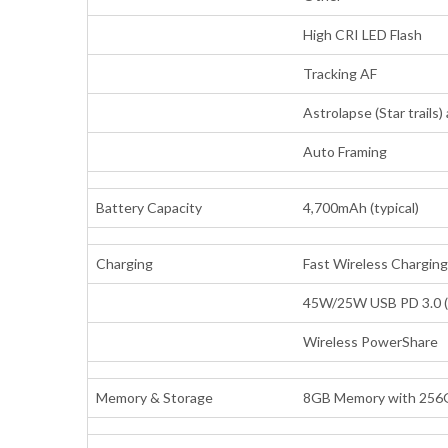
High CRI LED Flash
Tracking AF
Astrolapse (Star trails
Auto Framing
Battery Capacity
4,700mAh (typical)
Charging
Fast Wireless Charging
45W/25W USB PD 3.0 (P
Wireless PowerShare
Memory & Storage
8GB Memory with 256G