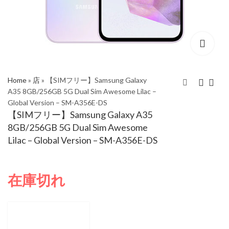
Home
»
店
»
【SIMフリー】Samsung Galaxy
A35 8GB/256GB 5G Dual Sim Awesome Lilac –
Global Version – SM-A356E-DS
【SIMフリー】
【SIMフリー】
【SIMフリー】Samsung Galaxy A35
Samsung Galaxy A35
Samsung Galaxy A35
8GB/256GB 5G Dual Sim Awesome
8GB/256GB 5G Dual
8GB/256GB 5G Dual
Lilac – Global Version – SM-A356E-DS
Sim Awesome Navy –
Sim Awesome Iceblue
Global Version – SM-
– Global Version – SM-
A356E-DS
A356E-DS
在庫切れ