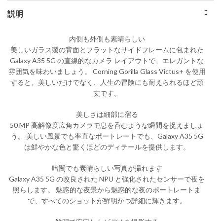
説明
内側も外側も素晴らしい
美しいガラス製の背面とフラットなサイドフレームに包まれた
Galaxy A35 5G の直線的なカメラ レイアウトで、エレガントな
雰囲気を味わいましょう。 Corning Gorilla Glass Victus+ を使用
すると、美しいだけでなく、人生の冒険にも耐えられるほど頑
丈です。
美しさは細部に宿る
50 MP 高解像度広角カメラで息を呑むような瞬間を捉えましょ
う。 美しい風景でも率直なポートレートでも、Galaxy A35 5G
は鮮やかな色と驚くほどのディテールを提供します。
暗闇でも素晴らしい写真が撮れます
Galaxy A35 5G の改良された NPU と強化されたセンサーで夜を
照らします。 魅惑的な夜景から魅惑的な夜のポートレートま
で、すべてのショットが鮮明かつ詳細に輝きます。