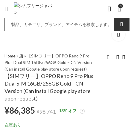
0
Home
»
店
»
【SIMフリー】OPPO Reno 9 Pro
Plus Dual SIM 16GB/256GB Gold – CN Version
(Can install Google play store upon request)
【SIMフリー】OPPO
【SIMフリー】OPPO
【SIMフリー】OPPO Reno 9 Pro Plus
Reno 9 Pro Plus Dual
Reno 9 Pro Plus Dual
Dual SIM 16GB/256GB Gold – CN
SIM 16GB/256GB
SIM 16GB/512GB
¥
86,385
¥
93,690
¥
98,741
¥
108,615
Version (Can install Google play store
Green - CN Version
Gold - CN Version (Can
upon request)
(Can install Google
install Google play
play store upon
store upon request)
¥
86,385
13
% オフ
¥
98,741
request)
在庫あり