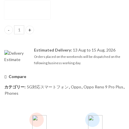
【SIMフリー】OPPO Reno 9 Pro Plus Dual SIM 16GB/256GB Gold - CN 
Estimated Delivery:
13 Aug to 15 Aug, 2026
Orders placed on the weekends will be dispatched on the
following business working day.
Compare
カテゴリー:
5G対応スマートフォン
,
Oppo
,
Oppo Reno 9 Pro Plus
,
Phones