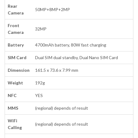
Rear
50MP+8MP+2MP
Camera
Front
32MP
Camera
Battery
4700mAh battery, 80W fast charging
SIM Card
Dual SIM dual standby, Dual Nano SIM Card
Dimension
161.5 x 73.6 x 7.99 mm
Weight
192g
NFC
YES
MMS
(regional) depends of result
WiFi
(regional) depends of result
Calling