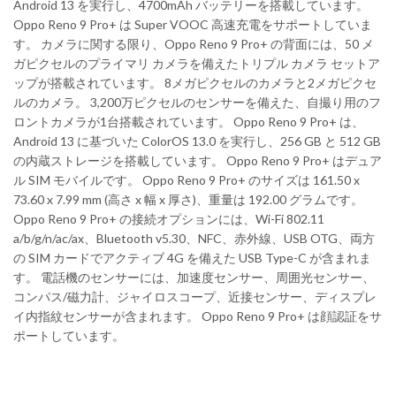
Android 13 を実行し、4700mAh バッテリーを搭載しています。
Oppo Reno 9 Pro+ は Super VOOC 高速充電をサポートしていま
す。 カメラに関する限り、Oppo Reno 9 Pro+ の背面には、50 メ
ガピクセルのプライマリ カメラを備えたトリプル カメラ セットア
ップが搭載されています。 8メガピクセルのカメラと2メガピクセ
ルのカメラ。 3,200万ピクセルのセンサーを備えた、自撮り用のフ
ロントカメラが1台搭載されています。 Oppo Reno 9 Pro+ は、
Android 13 に基づいた ColorOS 13.0 を実行し、256 GB と 512 GB
の内蔵ストレージを搭載しています。 Oppo Reno 9 Pro+ はデュア
ル SIM モバイルです。 Oppo Reno 9 Pro+ のサイズは 161.50 x
73.60 x 7.99 mm (高さ x 幅 x 厚さ)、重量は 192.00 グラムです。
Oppo Reno 9 Pro+ の接続オプションには、Wi-Fi 802.11
a/b/g/n/ac/ax、Bluetooth v5.30、NFC、赤外線、USB OTG、両方
の SIM カードでアクティブ 4G を備えた USB Type-C が含まれま
す。 電話機のセンサーには、加速度センサー、周囲光センサー、
コンパス/磁力計、ジャイロスコープ、近接センサー、ディスプレ
イ内指紋センサーが含まれます。 Oppo Reno 9 Pro+ は顔認証をサ
ポートしています。