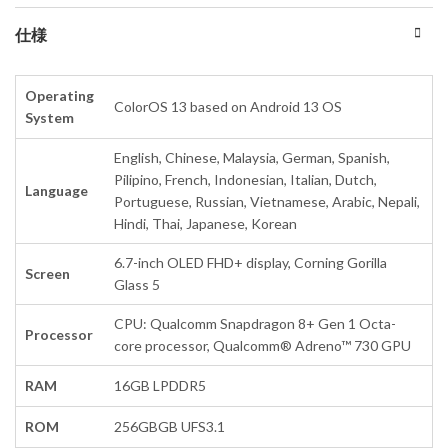
仕様
Operating
ColorOS 13 based on Android 13 OS
System
English, Chinese, Malaysia, German, Spanish,
Pilipino, French, Indonesian, Italian, Dutch,
Language
Portuguese, Russian, Vietnamese, Arabic, Nepali,
Hindi, Thai, Japanese, Korean
6.7-inch OLED FHD+ display, Corning Gorilla
Screen
Glass 5
CPU: Qualcomm Snapdragon 8+ Gen 1 Octa-
Processor
core processor, Qualcomm® Adreno™ 730 GPU
RAM
16GB LPDDR5
ROM
256GBGB UFS3.1