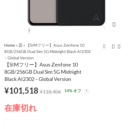
Home
»
店
»
【SIMフリー】Asus Zenfone 10
8GB/256GB Dual Sim 5G Midnight Black AI2302
– Global Version
【SIMフリー】Asus
【SIMフリー】Asus
【SIMフリー】Asus Zenfone 10
Zenfone 10
Zenfone 10
8GB/256GB Dual Sim 5G Midnight
8GB/256GB Dual Sim
8GB/256GB Dual Sim
¥
101,518
¥
106,057
¥
118,406
¥
118,406
Black AI2302 – Global Version
5G Comet White
5G Eclipse Red AI2302
¥
101,518
AI2302 – Global
– Global Version
14
% オフ
¥
118,406
Version
在庫切れ