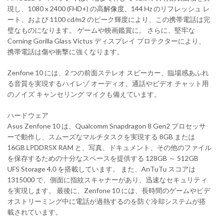
現し、1080 x 2400 (FHD+) の高解像度、144 Hz のリフレッシュ レ
ート、および 1100 cd/m2 のピーク輝度により、この携帯電話は完
璧なものになります。 ゲームや映画鑑賞に。 さらに、堅牢な
Corning Gorilla Glass Victus ディスプレイ プロテクターにより、
携帯電話は傷や衝撃に強くなります。
Zenfone 10 には、2 つの前面ステレオ スピーカー、臨場感あふれ
る音質を実現するハイレゾ オーディオ、通話やビデオ チャット用
のノイズ キャンセリング マイクも備えています。
ハードウェア
Asus Zenfone 10 は、Qualcomm Snapdragon 8 Gen2 プロセッサ
ーで動作し、スムーズなマルチタスクを実現する 8GB または
16GB LPDDR5X RAM と、写真、ドキュメント、その他のファイル
を保存するための十分なスペースを提供する 128GB ～ 512GB
UFS Storage 4.0 を搭載しています。 また、AnTuTu スコアは
1315000 で、側面に指紋スキャナーがあり、迅速なセキュリティ
を実現します。 最後に、Zenfone 10 には、長時間のゲームやビデ
オストリーミング中に電話が過熱するのを防ぐ冷却システムが搭
載されています。