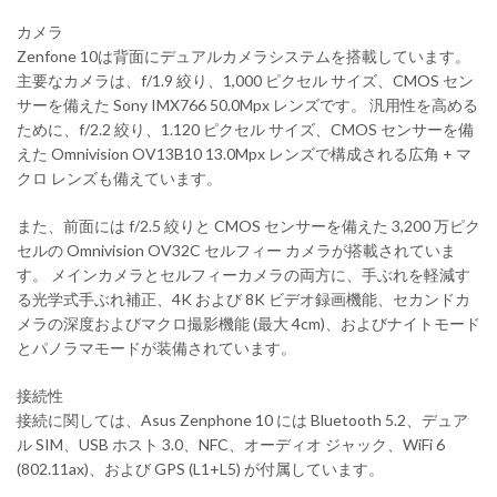
カメラ
Zenfone 10は背面にデュアルカメラシステムを搭載しています。
主要なカメラは、f/1.9 絞り、1,000 ピクセル サイズ、CMOS セン
サーを備えた Sony IMX766 50.0Mpx レンズです。 汎用性を高める
ために、f/2.2 絞り、1.120 ピクセル サイズ、CMOS センサーを備
えた Omnivision OV13B10 13.0Mpx レンズで構成される広角 + マ
クロ レンズも備えています。
また、前面には f/2.5 絞りと CMOS センサーを備えた 3,200 万ピク
セルの Omnivision OV32C セルフィー カメラが搭載されていま
す。 メインカメラとセルフィーカメラの両方に、手ぶれを軽減す
る光学式手ぶれ補正、4K および 8K ビデオ録画機能、セカンドカ
メラの深度およびマクロ撮影機能 (最大 4cm)、およびナイトモード
とパノラマモードが装備されています。
接続性
接続に関しては、Asus Zenphone 10 には Bluetooth 5.2、デュア
ル SIM、USB ホスト 3.0、NFC、オーディオ ジャック、WiFi 6
(802.11ax)、および GPS (L1+L5) が付属しています。