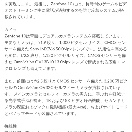
を実現します。 最後に、Zenfone 10 には、長時間のゲームやビデ
オストリーミング中に電話が過熱するのを防ぐ冷却システムが搭
載されています。
カメラ
Zenfone 10は背面にデュアルカメラシステムを搭載しています。
主要なカメラは、f/1.9 絞り、1,000 ピクセル サイズ、CMOS セン
サーを備えた Sony IMX766 50.0Mpx レンズです。 汎用性を高める
ために、f/2.2 絞り、1.120 ピクセル サイズ、CMOS センサーを備
えた Omnivision OV13B10 13.0Mpx レンズで構成される広角 + マ
クロ レンズも備えています。
また、前面には f/2.5 絞りと CMOS センサーを備えた 3,200 万ピク
セルの Omnivision OV32C セルフィー カメラが搭載されていま
す。 メインカメラとセルフィーカメラの両方に、手ぶれを軽減す
る光学式手ぶれ補正、4K および 8K ビデオ録画機能、セカンドカ
メラの深度およびマクロ撮影機能 (最大 4cm)、およびナイトモード
とパノラマモードが装備されています。
接続性