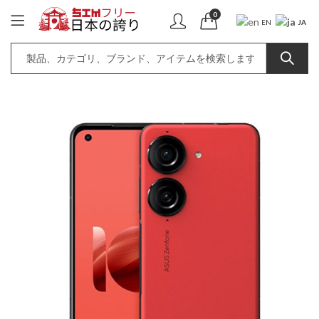
0
JA
EN