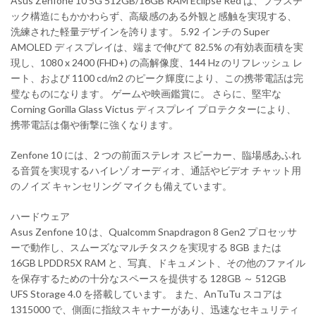
Asus Zenfone 10 5G 512GB/16GB RAM Eclipse Red は、プラスチ
ック構造にもかかわらず、高級感のある外観と感触を実現する、
洗練された軽量デザインを誇ります。 5.92 インチの Super
AMOLED ディスプレイは、端まで伸びて 82.5% の有効表面積を実
現し、1080 x 2400 (FHD+) の高解像度、144 Hz のリフレッシュ レ
ート、および 1100 cd/m2 のピーク輝度により、この携帯電話は完
璧なものになります。 ゲームや映画鑑賞に。 さらに、堅牢な
Corning Gorilla Glass Victus ディスプレイ プロテクターにより、
携帯電話は傷や衝撃に強くなります。
Zenfone 10 には、2 つの前面ステレオ スピーカー、臨場感あふれ
る音質を実現するハイレゾ オーディオ、通話やビデオ チャット用
のノイズ キャンセリング マイクも備えています。
ハードウェア
Asus Zenfone 10 は、Qualcomm Snapdragon 8 Gen2 プロセッサ
ーで動作し、スムーズなマルチタスクを実現する 8GB または
16GB LPDDR5X RAM と、写真、ドキュメント、その他のファイル
を保存するための十分なスペースを提供する 128GB ～ 512GB
UFS Storage 4.0 を搭載しています。 また、AnTuTu スコアは
1315000 で、側面に指紋スキャナーがあり、迅速なセキュリティ