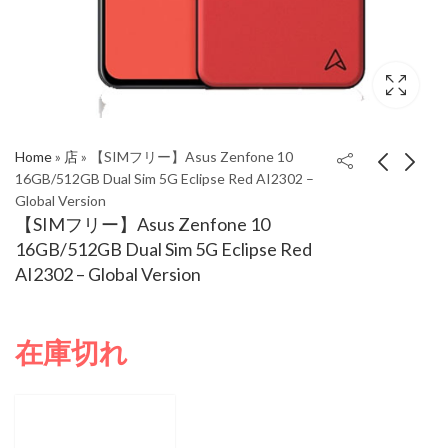
Home
»
店
»
【SIMフリー】Asus Zenfone 10
16GB/512GB Dual Sim 5G Eclipse Red AI2302 –
Global Version
【SIMフリー】Asus
【SIMフリー】Asus
【SIMフリー】Asus Zenfone 10
Zenfone 10
Zenfone 10
16GB/512GB Dual Sim 5G Eclipse Red
16GB/512GB Dual Sim
16GB/512GB Dual Sim
¥
118,290
¥
143,074
AI2302 – Global Version
5G Midnight Black
5G Aurora Green
AI2302 – Global
AI2302 – Global
Version
Version
在庫切れ