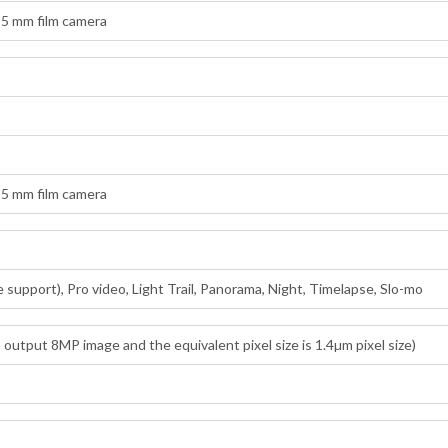
35 mm film camera
35 mm film camera
e support), Pro video, Light Trail, Panorama, Night, Timelapse, Slo-mo
 output 8MP image and the equivalent pixel size is 1.4µm pixel size)