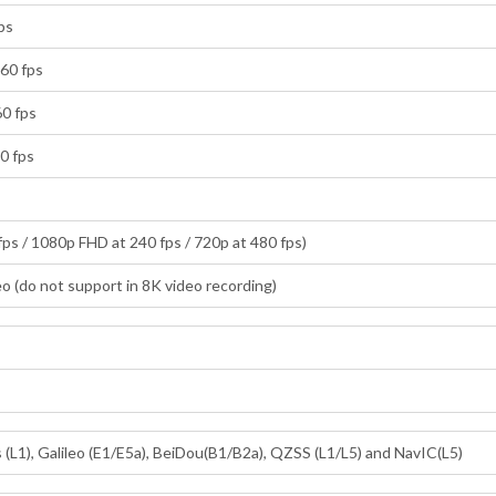
ps
 60 fps
60 fps
0 fps
ps / 1080p FHD at 240 fps / 720p at 480 fps)
eo (do not support in 8K video recording)
(L1), Galileo (E1/E5a), BeiDou(B1/B2a), QZSS (L1/L5) and NavIC(L5)