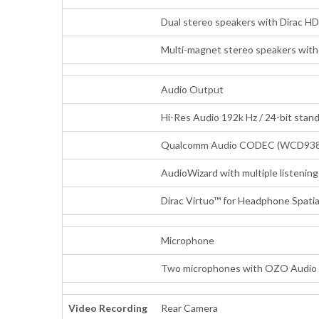
Dual stereo speakers with Dirac H
Multi-magnet stereo speakers with
Audio Output
Hi-Res Audio 192k Hz / 24-bit stan
Qualcomm Audio CODEC (WCD938
AudioWizard with multiple listening
Dirac Virtuo™ for Headphone Spati
Microphone
Two microphones with OZO Audio 
Video Recording
Rear Camera