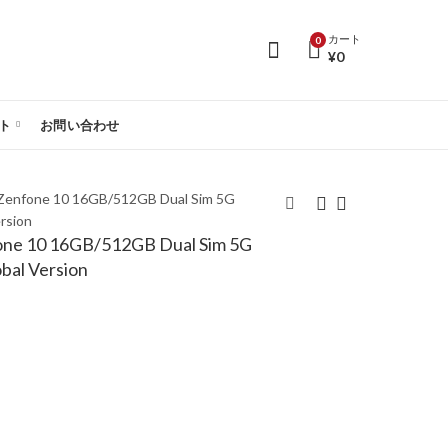
カート
0
¥
0
ト
お問い合わせ
fone 10 16GB/512GB Dual Sim 5G
rsion
 10 16GB/512GB Dual Sim 5G
【SIMフリー】Asus
【SIMフリー】Asus
bal Version
Zenfone 10
Zenfone 10
16GB/512GB Dual Sim
16GB/512GB Dual Sim
¥
118,290
¥
143,074
5G Eclipse Red AI2302
5G Starry Blue
– Global Version
AI2302– Global
Version