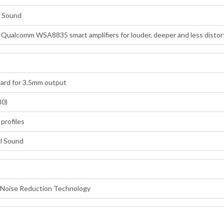
D Sound
 Qualcomm WSA8835 smart amplifiers for louder, deeper and less distor
dard for 3.5mm output
0)
 profiles
al Sound
Noise Reduction Technology