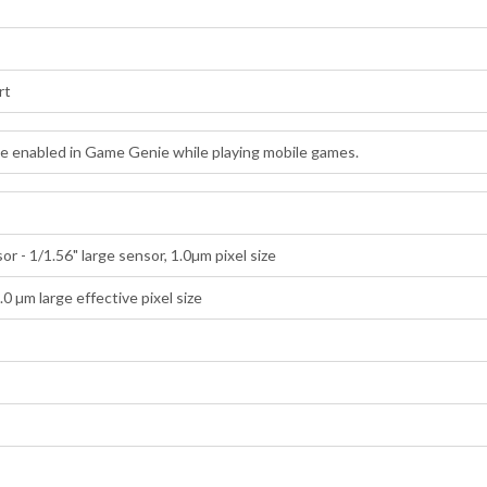
rt
be enabled in Game Genie while playing mobile games.
 - 1/1.56" large sensor, 1.0µm pixel size
0 µm large effective pixel size