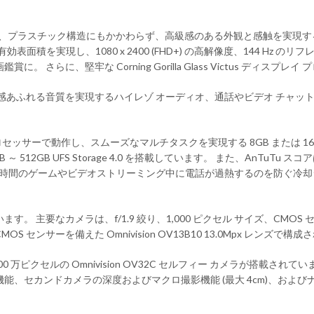
 Aurora Green は、プラスチック構造にもかかわらず、高級感のある外観と感
有効表面積を実現し、1080 x 2400 (FHD+) の高解像度、144 Hz のリ
 さらに、堅牢な Corning Gorilla Glass Victus ディ
ー、臨場感あふれる音質を実現するハイレゾ オーディオ、通話やビデオ チャ
on 8 Gen2 プロセッサーで動作し、スムーズなマルチタスクを実現する 8GB また
12GB UFS Storage 4.0 を搭載しています。 また、AnTuTu 
には、長時間のゲームやビデオストリーミング中に電話が過熱するのを防ぐ
。 主要なカメラは、f/1.9 絞り、1,000 ピクセル サイズ、CMOS センサー
MOS センサーを備えた Omnivision OV13B10 13.0Mpx レンズ
3,200 万ピクセルの Omnivision OV32C セルフィー カメラが
画機能、セカンドカメラの深度およびマクロ撮影機能 (最大 4cm)、お