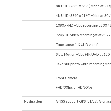
8K UHD (7680 x 4320) video at 24 f
4K UHD (3840 x 2160) video at 30 /
1080p FHD video recording at 30 / 
720p HD video recordingat at 30 / 6
Time Lapse (4K UHD video)
Slow Motion video (4K UHD at 120 f
Take still photo while recording vid
Front Camera
FHD/30fps or HD/60fps
Navigation
GNSS support GPS (L1/L5), Glonass 