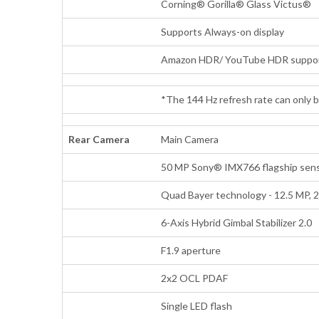
Corning® Gorilla® Glass Victus®
Supports Always-on display
Amazon HDR/ YouTube HDR suppo
*The 144 Hz refresh rate can only 
Rear Camera
Main Camera
50 MP Sony® IMX766 flagship sensor
Quad Bayer technology - 12.5 MP, 2.
6-Axis Hybrid Gimbal Stabilizer 2.0
F1.9 aperture
2x2 OCL PDAF
Single LED flash