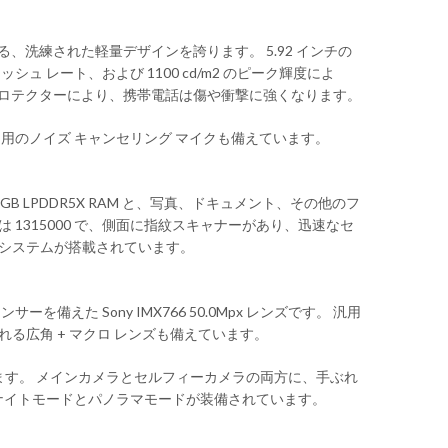
触を実現する、洗練された軽量デザインを誇ります。 5.92 インチの
フレッシュ レート、および 1100 cd/m2 のピーク輝度によ
スプレイ プロテクターにより、携帯電話は傷や衝撃に強くなります。
ット用のノイズ キャンセリング マイクも備えています。
は 16GB LPDDR5X RAM と、写真、ドキュメント、その他のフ
スコアは 1315000 で、側面に指紋スキャナーがあり、迅速なセ
冷却システムが搭載されています。
を備えた Sony IMX766 50.0Mpx レンズです。 汎用
で構成される広角 + マクロ レンズも備えています。
搭載されています。 メインカメラとセルフィーカメラの両方に、手ぶれ
よびナイトモードとパノラマモードが装備されています。