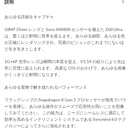
説明
あらゆる詳細をキャプチャ
50MP 35mm レンズと Sony IMX800 センサーを備えた Z60 Ultra
は、驚くほど鮮明に世界を捉えます。 あらゆる細部、あらゆる色
が正確にレンダリングされ、写真のビジョンがこれまでにないほ
ど生き生きとします。
1G+6P 光学レンズは瞬間の本質を捉え、f/1.59 の絞りにより光は
常に完璧に捉えられます。 高度な OIS のおかげで、あらゆる画像
がくっきりと鮮明になります。
あらゆる冒険で解き放たれるパフォーマンス
フラッグシップの Snapdragon 8 Gen 3 プロセッサーが指先でパワ
ーを発揮し、あらゆる操作がスムーズで応答性が高いことを想像
してみてください。 この能力は、ニーズにシームレスに適応して
効率を高めるインテリジェント システムである Syncmind 6.0 テク
ノロジーによってさらに強化されます。