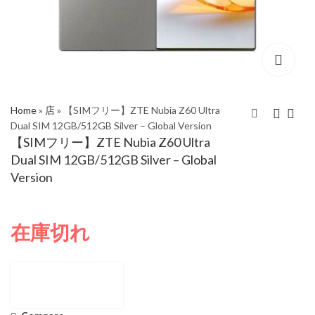
Home
»
店
»
【SIMフリー】ZTE Nubia Z60 Ultra
Dual SIM 12GB/512GB Silver – Global Version
【SIMフリー】ZTE Nubia Z60 Ultra
【SIMフリー】ZTE
【SIMフリー】ZTE
Dual SIM 12GB/512GB Silver – Global
Nubia Z60 Ultra Dual
Nubia Z60 Ultra Dual
Version
SIM 12GB/512GB
SIM 16GB/512GB
¥
105,122
¥
122,292
¥
118,443
Black – Global Version
Black – Global Version
在庫切れ