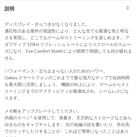
説明
ディスプレイ – ぎらつきがなくなりました。
適応性のある屋外の視認性により、どんな光でも最適な色と明る
さを実現し、どこでもゲームやストリーミングを楽しめます。 ア
ダプティブ 120Hz リフレッシュ レートによりスクロールがスムー
ズになり、Eye Comfort Shield により暗闇で視聴しても目が疲れま
せん。
パフォーマンス – 立ち止まらない人のためのパワー。
Galaxy スマートフォンのこれまでで最も強力なチップで自由時間
を最大限に活用しましょう。 機能の向上により、ゲームからスト
リーミングまでのアクティビティが最適化され、シームレスにな
ります。
メモ帳をアップグレードしてください。
内蔵の S ペン* を使用して、落書き、天才的なストロークなどあら
ゆるものをキャプチャします。 次の短編小説を書いたり、外出先
でスケッチしたりすることが、これほど簡単になったことはあり