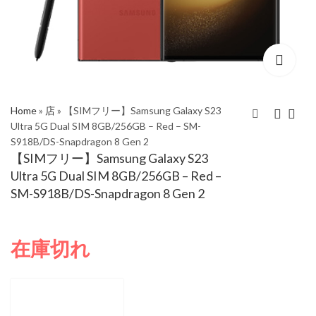
Home
»
店
»
【SIMフリー】Samsung Galaxy S23
Ultra 5G Dual SIM 8GB/256GB – Red – SM-
S918B/DS-Snapdragon 8 Gen 2
【SIMフリー】
【SIMフリー】
【SIMフリー】Samsung Galaxy S23
Samsung Galaxy S23
Samsung Galaxy S23
Ultra 5G Dual SIM 8GB/256GB – Red –
Ultra 5G Dual SIM
Ultra 5G Dual SIM
¥
201,179
¥
227,072
SM-S918B/DS-Snapdragon 8 Gen 2
8GB/256GB – Sky Blue
8GB/256GB –
– SM-S918B/DS-
Phantom Black – SM-
Snapdragon 8 Gen 2
S918B/DS-Snapdragon
在庫切れ
8 Gen 2