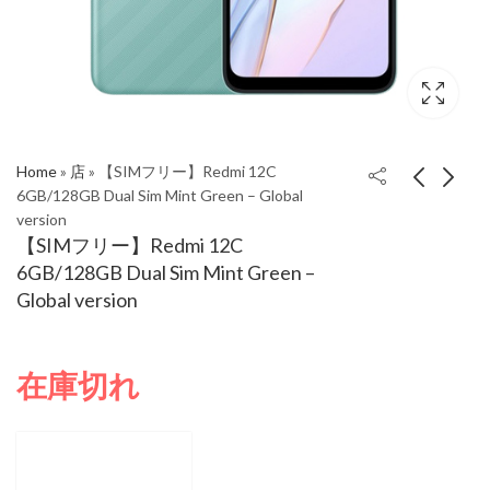
Home
»
店
»
【SIMフリー】Redmi 12C
6GB/128GB Dual Sim Mint Green – Global
version
【SIMフリー】Redmi
【SIMフリー】Redmi
【SIMフリー】Redmi 12C
12C 6GB/128GB Dual
12C 6GB/128GB Dual
6GB/128GB Dual Sim Mint Green –
Sim Graphite Gray –
Sim Ocean Blue –
Global version
Global version
Global version
在庫切れ