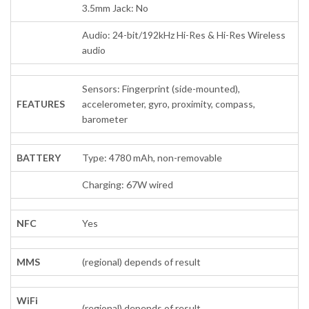
3.5mm Jack: No
Audio: 24-bit/192kHz Hi-Res & Hi-Res Wireless
audio
Sensors: Fingerprint (side-mounted),
FEATURES
accelerometer, gyro, proximity, compass,
barometer
BATTERY
Type: 4780 mAh, non-removable
Charging: 67W wired
NFC
Yes
MMS
(regional) depends of result
WiFi
(regional) depends of result