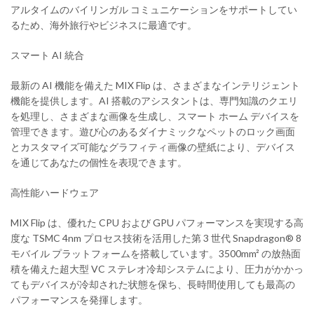
アルタイムのバイリンガル コミュニケーションをサポートしてい
るため、海外旅行やビジネスに最適です。
スマート AI 統合
最新の AI 機能を備えた MIX Flip は、さまざまなインテリジェント
機能を提供します。AI 搭載のアシスタントは、専門知識のクエリ
を処理し、さまざまな画像を生成し、スマート ホーム デバイスを
管理できます。遊び心のあるダイナミックなペットのロック画面
とカスタマイズ可能なグラフィティ画像の壁紙により、デバイス
を通じてあなたの個性を表現できます。
高性能ハードウェア
MIX Flip は、優れた CPU および GPU パフォーマンスを実現する高
度な TSMC 4nm プロセス技術を活用した第 3 世代 Snapdragon® 8
モバイル プラットフォームを搭載しています。3500mm² の放熱面
積を備えた超大型 VC ステレオ冷却システムにより、圧力がかかっ
てもデバイスが冷却された状態を保ち、長時間使用しても最高の
パフォーマンスを発揮します。