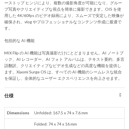
ーストップ ヒンジにより、複数の撮影角度が可能になり、グルー
プ写真やクリエイティブな視点を簡単に撮影できます。OIS を使
用した 4K/60fps のビデオ録画により、スムーズで安定した映像が
確保され、vlog やプロフェッショナルなコンテンツ作成に最適で
す。
包括的な AI 機能
MIX Flip の AI 機能は写真撮影だけにとどまりません。AI ノートブ
ック、AI レコーダー、AI フォト アルバムは、テキスト要約、多言
語翻訳、クリエイティブなビデオ生成などの高度な機能を提供し
ます。Xiaomi Surge OS は、すべての AI 機能のシームレスな統合
を保証し、全体的なユーザー エクスペリエンスを向上させます。
仕様
Dimensions
Unfolded: 167.5 x 74 x 7.6 mm
Folded: 74 x 74 x 16 mm