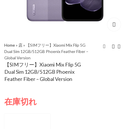
Home
»
店
»
【SIMフリー】Xiaomi Mix Flip 5G
Dual Sim 12GB/512GB Phoenix Feather Fiber –
Global Version
【SIMフリー】Xiaomi
【SIMフリー】Xiaomi
【SIMフリー】Xiaomi Mix Flip 5G
Mix Flip 5G Dual Sim
Mix Flip 5G Dual Sim
Dual Sim 12GB/512GB Phoenix
16GB/1TB Phoenix
12GB/512GB
Feather Fiber – Global Version
Feather Fiber - CN
Phantom Purple -
Version (Can install
Global Version
Google Play Store
在庫切れ
upon request)