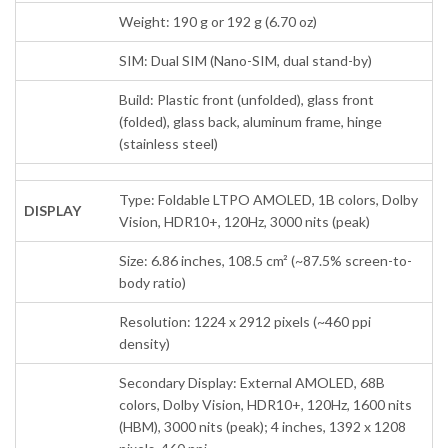
Weight: 190 g or 192 g (6.70 oz)
SIM: Dual SIM (Nano-SIM, dual stand-by)
Build: Plastic front (unfolded), glass front
(folded), glass back, aluminum frame, hinge
(stainless steel)
Type: Foldable LTPO AMOLED, 1B colors, Dolby
DISPLAY
Vision, HDR10+, 120Hz, 3000 nits (peak)
Size: 6.86 inches, 108.5 cm² (~87.5% screen-to-
body ratio)
Resolution: 1224 x 2912 pixels (~460 ppi
density)
Secondary Display: External AMOLED, 68B
colors, Dolby Vision, HDR10+, 120Hz, 1600 nits
(HBM), 3000 nits (peak); 4 inches, 1392 x 1208