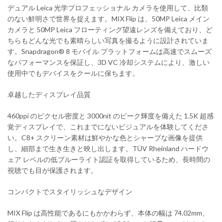
デュアル Leica 光学プロフェッショナル カメラを使用して、比類
のない鮮明さで世界を捉えます。MIX Flip は、50MP Leica メイン
カメラと 50MP Leica フローティング望遠レンズを備えており、ど
ちらもどんな光でも素晴らしい写真を撮るように設計されていま
す。Snapdragon® 8 モバイル プラットフォームは高速でスムーズ
なパフォーマンスを保証し、3D VC 冷却システムにより、激しい
使用中でもデバイスをクールに保ちます。
卓越したディスプレイ品質
460ppi のピクセル密度と 3000nit のピーク輝度を備えた 1.5K 超感
覚ディスプレイで、これまでにないビジュアルを体験してくださ
い。C8+ スクリーン素材は鮮やかな色とシャープな画像を提供
し、細部まで生き生きと映し出します。TÜV Rheinland ハードウ
ェア レベルの低ブルーライト認証を取得しているため、長時間の
視聴でも目が保護されます。
コンパクトでスタイリッシュなデザイン
MIX Flip は高性能であるにもかかわらず、本体の幅は 74.02mm、