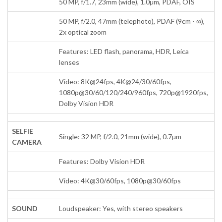
50 MP, f/1.7, 23mm (wide), 1.0µm, PDAF, OIS
50 MP, f/2.0, 47mm (telephoto), PDAF (9cm - ∞),
2x optical zoom
Features: LED flash, panorama, HDR, Leica
lenses
Video: 8K@24fps, 4K@24/30/60fps,
1080p@30/60/120/240/960fps, 720p@1920fps,
Dolby Vision HDR
SELFIE
Single: 32 MP, f/2.0, 21mm (wide), 0.7µm
CAMERA
Features: Dolby Vision HDR
Video: 4K@30/60fps, 1080p@30/60fps
SOUND
Loudspeaker: Yes, with stereo speakers