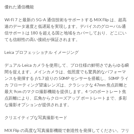
優れた通信機能
Wi-Fi 7 と最新の 5G-A 通信技術をサポートする MIX Flip は、超高
速のデータ速度と低遅延を実現します。デバイスのグローバル通
信サポートは 180 を超える国と地域をカバーしており、どこにい
ても信頼性の高い接続が保証されます。
Leica プロフェッショナル イメージング
デュアル Leica カメラを使用して、プロ仕様の鮮明さであらゆる瞬
間を捉えます。メインカメラは、低照度でも驚異的なパフォーマ
ンスを発揮する ƒ/1.7 絞りの 50MP センサーを搭載し、50MP ライ
カ フローティング望遠レンズは、クラシックな 47mm 焦点距離と
最大 9cm のマクロ撮影機能を提供します。4 つのポートレート焦
点距離により、広角からクローズアップ ポートレートまで、多彩
な撮影オプションが提供されます。
クリエイティブな写真撮影モード
MIX Flip の高度な写真撮影機能で創造性を発揮してください。フリ