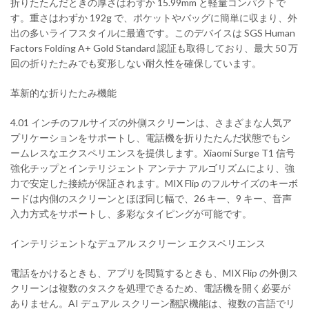
折りたたんだときの厚さはわずか 15.99mm と軽量コンパクトで
す。重さはわずか 192g で、ポケットやバッグに簡単に収まり、外
出の多いライフスタイルに最適です。このデバイスは SGS Human
Factors Folding A+ Gold Standard 認証も取得しており、最大 50 万
回の折りたたみでも変形しない耐久性を確保しています。
革新的な折りたたみ機能
4.01 インチのフルサイズの外側スクリーンは、さまざまな人気ア
プリケーションをサポートし、電話機を折りたたんだ状態でもシ
ームレスなエクスペリエンスを提供します。Xiaomi Surge T1 信号
強化チップとインテリジェント アンテナ アルゴリズムにより、強
力で安定した接続が保証されます。MIX Flip のフルサイズのキーボ
ードは内側のスクリーンとほぼ同じ幅で、26 キー、9 キー、音声
入力方式をサポートし、多彩なタイピングが可能です。
インテリジェントなデュアル スクリーン エクスペリエンス
電話をかけるときも、アプリを閲覧するときも、MIX Flip の外側ス
クリーンは複数のタスクを処理できるため、電話機を開く必要が
ありません。AI デュアル スクリーン翻訳機能は、複数の言語でリ