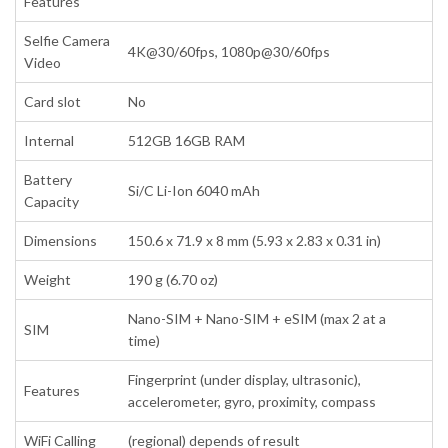
Features
Selfie Camera
4K@30/60fps, 1080p@30/60fps
Video
Card slot
No
Internal
512GB 16GB RAM
Battery
Si/C Li-Ion 6040 mAh
Capacity
Dimensions
150.6 x 71.9 x 8 mm (5.93 x 2.83 x 0.31 in)
Weight
190 g (6.70 oz)
Nano-SIM + Nano-SIM + eSIM (max 2 at a
SIM
time)
Fingerprint (under display, ultrasonic),
Features
accelerometer, gyro, proximity, compass
WiFi Calling
(regional) depends of result