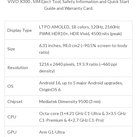
VIVO X300 , SIM Eject Tool, Safety Information and Quick Start
Guide and Warranty Card.
LTPO AMOLED, 1B colors, 120Hz, 2160Hz
Display Type
PWM, HDR10+, HDR Vivid, 4500 nits (peak)
6.31 inches, 98.0 cm2 (~90.5% screen-to-body
Size
ratio)
1216 x 2640 pixels, 19.5:9 ratio (~460 ppi
Resolution
density)
Android 16, up to 5 major Android upgrades,
OS
OriginOS 6
Chipset
Mediatek Dimensity 9500 (3 nm)
Octa-core (1×4.21 GHz C1-Ultra & 3×3.5 GHz
CPU
C1-Premium & 4×2.7 GHz C1-Pro)
GPU
Arm G1-Ultra