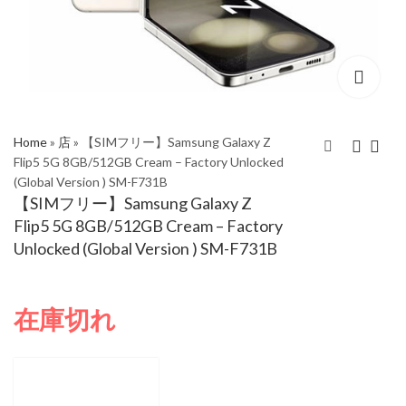
Home
»
店
»
【SIMフリー】Samsung Galaxy Z
Flip5 5G 8GB/512GB Cream – Factory Unlocked
(Global Version ) SM-F731B
【SIMフリー】
【SIMフリー】
【SIMフリー】Samsung Galaxy Z
Samsung Galaxy Z
Samsung Galaxy Z
Flip5 5G 8GB/512GB Cream – Factory
Flip5 5G 8GB/512GB
Flip5 5G 8GB/512GB
Unlocked (Global Version ) SM-F731B
Lavender - Factory
Mint - Factory
Unlocked (Global
Unlocked (Global
Version ) SM-F731B
Version ) SM-F731B
在庫切れ