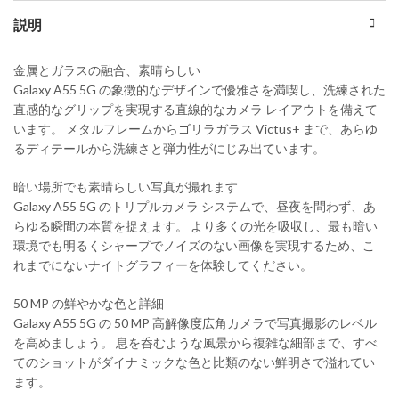
説明
金属とガラスの融合、素晴らしい
Galaxy A55 5G の象徴的なデザインで優雅さを満喫し、洗練された
直感的なグリップを実現する直線的なカメラ レイアウトを備えて
います。 メタルフレームからゴリラガラス Victus+ まで、あらゆ
るディテールから洗練さと弾力性がにじみ出ています。
暗い場所でも素晴らしい写真が撮れます
Galaxy A55 5G のトリプルカメラ システムで、昼夜を問わず、あ
らゆる瞬間の本質を捉えます。 より多くの光を吸収し、最も暗い
環境でも明るくシャープでノイズのない画像を実現するため、こ
れまでにないナイトグラフィーを体験してください。
50 MP の鮮やかな色と詳細
Galaxy A55 5G の 50 MP 高解像度広角カメラで写真撮影のレベル
を高めましょう。 息を呑むような風景から複雑な細部まで、すべ
てのショットがダイナミックな色と比類のない鮮明さで溢れてい
ます。