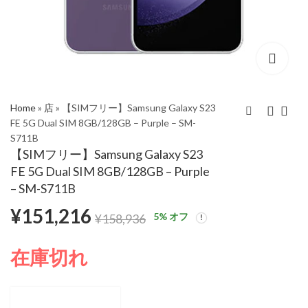
Home
»
店
»
【SIMフリー】Samsung Galaxy S23
FE 5G Dual SIM 8GB/128GB – Purple – SM-
S711B
【SIMフリー】
【SIMフリー】
【SIMフリー】Samsung Galaxy S23
Samsung Galaxy S23
Samsung Galaxy S23
FE 5G Dual SIM 8GB/128GB – Purple
FE 5G Dual SIM
FE 5G Dual SIM
– SM-S711B
8GB/128GB - Mint –
8GB/128GB - Cream –
¥
151,216
SM-S711B
SM-S711B
5
% オフ
¥
158,936
在庫切れ