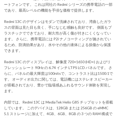
ートフォンです。 これは同社の Redmi シリーズの携帯電話の一部
であり、最高レベルの機能を手頃な価格で提供します。
Redmi 13C のデザインはモダンで洗練されており、湾曲したガラ
スの背面は見た目も良く、手になじむ感触も良好です。 側面もプ
ラスチックでできており、耐久性が高く傷が付きにくくなってい
ます。 さらに、携帯電話には P2i ナノコーティングが施されてい
るため、防滴効果があり、水やその他の液体による損傷から保護
できます。
Redmi 13C のディスプレイは、解像度 720×1650 (HD+) およびリ
フレッシュ レート 90Hz の 6.74 インチ LTPS LCD パネルです。 さ
らに、パネルの最大輝度は500nitsで、コントラスト比は1500:1で
す。 オーディオ出力に関しては、電話機にはステレオ スピーカー
が搭載されており、豊かで臨場感あふれるサウンド体験を実現し
ます。
内部では、Redmi 13C は MediaTek Helio G85 チップセットを搭載
しています。 このデバイスは、128GB または 256GB の eMMC
5.1 ストレージに加えて、4GB、6GB、8GB の 3 つの RAM 構成で