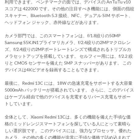
利用できます。 ベンチマークの面では、デバイスの AnTuTu v10
スコアは 422000 です。その他の注目すべき機能には、側面の指紋
スキャナー、Bluetooth 5.3 接続、NFC、デュアル SIM サポート、
ヘッドフォン ジャック、赤外線などがあります。
カメラ部門では、このスマートフォンは、f/1.8絞りの50MP
Samsung S5KJN1プライマリカメラ、f/2.4絞りの2MPマクロレン
ズ、f/2.4絞りの2MPポートレートレンズで構成されるトリプルカ
メラセットアップを搭載しています。 セルフィー用には、f/2.2 絞
りと CMOS センサーを備えた 5MP スナッパーがあります。 この
デバイスは4Kビデオを録画することもできます。
最後に、Redmi 13C には、18W の急速充電をサポートする大容量
5000mAh バッテリーが搭載されています。 さらに、このデバイス
はケーブル経由で他のデバイスを充電するリバース充電もサポー
トしています。
全体として、Xiaomi Redmi 13Cは、多くの機能を備えた手頃な価
格のミッドレンジスマートフォンを探している人にとって素晴ら
しい選択肢です。 このデバイスには、強力なプロセッサ、優れた
カメラ、その他の多くの機能が非常に手頃な価格で詰め込まれて