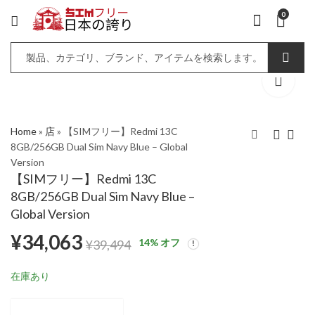
0
Home
»
店
»
【SIMフリー】Redmi 13C
8GB/256GB Dual Sim Navy Blue – Global
Version
【SIMフリー】Redmi
【SIMフリー】Redmi
【SIMフリー】Redmi 13C
13C 8GB/256GB Dual
13C 8GB/256GB Dual
8GB/256GB Dual Sim Navy Blue –
Sim Midnight Black –
Sim Glacier White –
¥
34,063
¥
34,063
¥
39,494
¥
39,494
Global Version
Global Version
Global Version
¥
34,063
14
% オフ
¥
39,494
在庫あり