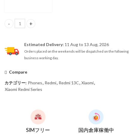
【SIMフリー】Redmi 13C 8GB/256GB Dual Sim Navy Blue – Global V
Estimated Delivery:
11 Aug to 13 Aug, 2026
Orders placed on the weekends will be dispatched on the following
business working day.
Compare
カテゴリー:
Phones
,
Redmi
,
Redmi 13C
,
Xiaomi
,
Xiaomi Redmi Series
SIMフリー
国内倉庫稼働中