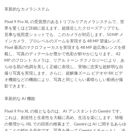
革新的なカメラシステム
Pixel 9 Pro XL の受賞歴のあるトリプルリアカメラシステムで、世
界を驚くほ​​ど詳細に捉えます。超接近したクローズアップでも、
見事な低照度ショットでも、このカメラが対応します。50 MP メ
インカメラ、プロレベルのズームを実現する 48 MP 望遠レンズ、
Pixel 最高のマクロフォーカスを実現する 48 MP 超広角レンズを搭
載し、写真のディテールが豊かで色彩が鮮やかになります。 42
MP のフロント カメラは、リアル トーン テクノロジーにより、あ
らゆる肌の色調を美しく正確に表現し、実物に忠実な超鮮明な自
撮り写真を実現します。さらに、超解像ズーム ビデオや 8K ビデ
オ機能などの機能により、写真と同じくらい素晴らしい動画が撮
影できます。
革新的な AI 機能
Pixel 9 Pro XL の核となるのは、AI アシスタントの Gemini です。
これは、創造性と生産性を大幅に高め、生活を楽にします。情報
の整理から IRL での回答の検索まで、Gemini は AI に関するあらゆ
ることの頼れる存在です。写真を撮って Gemini とチャットし、冷