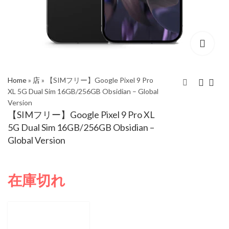
Home
»
店
»
【SIMフリー】Google Pixel 9 Pro
XL 5G Dual Sim 16GB/256GB Obsidian – Global
Version
【SIMフリー】Google
【SIMフリー】Google
【SIMフリー】Google Pixel 9 Pro XL
Pixel 9 Pro XL 5G Dual
Pixel 9 Pro XL 5G Dual
5G Dual Sim 16GB/256GB Obsidian –
Sim 16GB/512GB
Sim 16GB/256GB
Global Version
Obsidian - Global
Hazel - Global Version
Version
在庫切れ