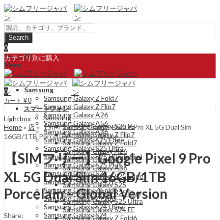
Search
0
¥
0
カート
カテゴリ別に購入
Menu
Samsung
0
Samsung Galaxy Z Fold7
¥
0
カート
Samsung Galaxy Z Flip7
スマートフォン
Samsung Galaxy A26
Samsung
Lightbox
Samsung Galaxy A56
Samsung Galaxy S25 FE
Home
»
店
»
【SIMフリー】Google Pixel 9 Pro XL 5G Dual Sim
Samsung Galaxy A36
Samsung Galaxy Z Flip7
16GB/1TB Porcelain – Global Version
Samsung Galaxy S25 Edge
Samsung Galaxy Z Fold7
Samsung Galaxy S25 Ultra
Samsung Galaxy A26
【SIMフリー】Google Pixel 9 Pro
Samsung Galaxy S25 Ultra(eSim)
Samsung Galaxy A56
Samsung Galaxy S25 Plus
Samsung Galaxy A36
XL 5G Dual Sim 16GB/1TB
Samsung Galaxy S25
Samsung Galaxy S25 Edge
Samsung Galaxy S24 FE
Samsung Galaxy S25
Porcelain – Global Version
Samsung Galaxy Z Fold6
Samsung Galaxy S25 Plus
Samsung Galaxy Z Flip6
Samsung Galaxy S25 Ultra
Samsung Galaxy S24 Ultra
Samsung Galaxy S24 FE
Samsung Galaxy S24
Share:
Samsung Galaxy Z Fold6