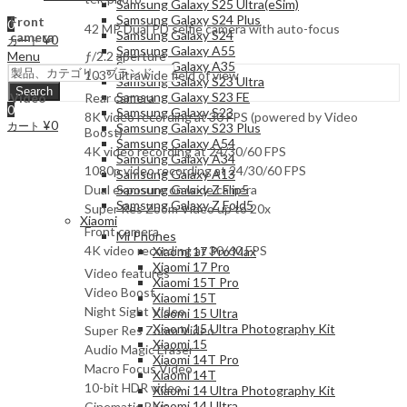
Samsung Galaxy S25 Ultra(eSim)
Samsung Galaxy S24 Plus
Front
0
42 MP Dual PD selfie camera with auto-focus
Samsung Galaxy S24
camera
¥
0
カート
Samsung Galaxy A55
ƒ/2.2 aperture
Menu
Samsung Galaxy A35
103° ultrawide field of view
Samsung Galaxy S23 Ultra
Search
Samsung Galaxy S23 FE
Video
Rear camera
0
Samsung Galaxy S23
8K video recording at 30 FPS (powered by Video
¥
0
カート
Samsung Galaxy S23 Plus
Boost)
Samsung Galaxy A54
4K video recording at 24/30/60 FPS
Samsung Galaxy A34
1080p video recording at 24/30/60 FPS
Samsung Galaxy A13
Dual exposure on wide camera
Samsung Galaxy Z Flip5
Samsung Galaxy Z Fold5
Super Res Zoom Video up to 20x
Xiaomi
Front camera
Mi Phones
4K video recording at 30/60 FPS
Xiaomi 17 Pro Max
Xiaomi 17 Pro
Video features
Xiaomi 15T Pro
Video Boost
Xiaomi 15T
Night Sight Video
Xiaomi 15 Ultra
Xiaomi 15 Ultra Photography Kit
Super Res Zoom Video
Xiaomi 15
Audio Magic Eraser
Xiaomi 14T Pro
Macro Focus Video
Xiaomi 14T
10-bit HDR video
Xiaomi 14 Ultra Photography Kit
Xiaomi 14 Ultra
Cinematic Blur