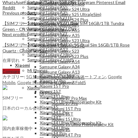
Samsung Galaxy S24 Plus
WhatsApp
Facebook
Twitter
LinkedIn
Telegram
Pinterest
Email
Samsung Galaxy Z Flip6
Samsung Galaxy A55
Reddit
Samsung Galaxy S24 Ultra
Samsung Galaxy A35
Previous product
Samsung Galaxy S25 Ultra(eSim)
Samsung Galaxy S23 FE
Samsung Galaxy S24 Plus
Samsung Galaxy S23 Ultra
【SIMフリー】Honor Magic V3 5G Dual SIM 16GB/1TB Tundra
Samsung Galaxy S24
Samsung Galaxy S23 Plus
Green – CN Version Global Rom
Samsung Galaxy A55
Samsung Galaxy S23
Next product
Samsung Galaxy A35
Samsung Galaxy A54
Samsung Galaxy S23 Ultra
Samsung Galaxy A34
【SIMフリー】Google Pixel 9 Pro XL 5G Dual Sim 16GB/1TB Rose
Samsung Galaxy S23 FE
Samsung Galaxy A13
Quartz - Global Version
Samsung Galaxy S23
Samsung Galaxy Z Flip5
Samsung Galaxy S23 Plus
Samsung Galaxy Z Fold5
在庫切れ
Samsung Galaxy A54
Xiaomi
Samsung Galaxy A34
Mi Phones
Compare
Samsung Galaxy A13
Xiaomi 17 Pro Max
カテゴリー:
5G Mobile Phone
,
5G対応スマートフォン
,
Google
Samsung Galaxy Z Flip5
Xiaomi 17 Pro
Mobile
,
Google Pixel 9 Pro XL
,
Phones
Samsung Galaxy Z Fold5
Xiaomi 15T Pro
Xiaomi
Xiaomi 15T
Mi Phones
Xiaomi 15 Ultra
SIMフリー
Xiaomi 17 Pro Max
Xiaomi 15 Ultra Photography Kit
Xiaomi 17 Pro
Xiaomi 15
日本のローカル会社
Xiaomi 15T Pro
Xiaomi 14T Pro
Xiaomi 15T
Xiaomi 14T
Xiaomi 15 Ultra
Xiaomi 14 Ultra Photography Kit
Xiaomi 15 Ultra Photography Kit
Xiaomi 14 Ultra
国内倉庫稼働中
Xiaomi 15
Xiaomi 14 Pro
Xiaomi 14T Pro