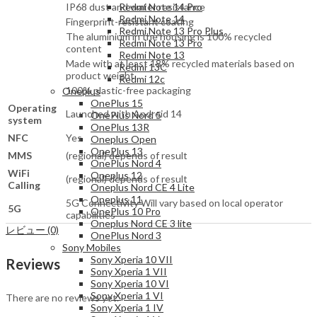
IP68 dust and water resistance
Redmi Note 14 Pro
Redmi Note 14
Fingerprint-resistant coating
Redmi Note 13 Pro Plus
The aluminium in the housing is 100% recycled
Redmi Note 13 Pro
content
Redmi Note 13
Made with at least 18% recycled materials based on
Redmi 13C
product weight
Redmi 12c
100% plastic-free packaging
Oneplus
OnePlus 15
Operating
Launched with Android 14
OnePlus Nord 5
system
OnePlus 13R
NFC
Yes
Oneplus Open
OnePlus 13
MMS
(regional) depends of result
OnePlus Nord 4
WiFi
Oneplus 12
(regional) depends of result
Calling
Oneplus Nord CE 4 Lite
Oneplus 11
5G Connectivity Will vary based on local operator
5G
OnePlus 10 Pro
capabilities
Oneplus Nord CE 3 lite
レビュー (0)
OnePlus Nord 3
Sony Mobiles
Sony Xperia 10 VII
Reviews
Sony Xperia 1 VII
Sony Xperia 10 VI
Sony Xperia 1 VI
There are no reviews yet.
Sony Xperia 1 IV