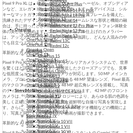
Redmi 15
Pixel 9 Pro XL は、磁器、ローズクォーツ、ヘーゼル、オブシディア
Redmi Note 13 Pro Plus
Redmi 14C
ンなど、エレガントなカラーが揃っています。各デバイスは、シル
Redmi Note 13 Pro
Redmi Note 14 Pro Plus
Redmi 13C
キーなマットガラスの背面と磨き仕上げの金属フレームを備えた、
Redmi Note 14 Pro
Redmi Note 13
洗練されたデザインが特徴です。このシームレスな形状と機能の融
Redmi Note 14
Redmi 12c
Redmi Note 13 Pro Plus
合は、手に持ったときの高級感だけでなく、スマートフォン体験全
Oneplus
Redmi Note 13 Pro
体の美しさも高めます。ユニークなデュアル仕上げのカメラバー
OnePlus 15
Redmi Note 13
は、アップグレードされたカメラ機能を強調し、どんな人混みの中
OnePlus Nord 5
Redmi 13C
でも目立つようにします。
OnePlus 13R
Redmi 12c
Oneplus Open
Oneplus
革新的なカメラシステム
OnePlus 13
OnePlus 15
OnePlus Nord 4
OnePlus Nord 5
Pixel 9 Pro XL の受賞歴のあるトリプルリアカメラシステムで、世界
Oneplus 12
OnePlus 13R
を驚くほ​​ど詳細に捉えます。超接近したクローズアップでも、見事
Oneplus 11
Oneplus Open
な低照度ショットでも、このカメラが対応します。50 MP メインカ
OnePlus 10 Pro
OnePlus 13
メラ、プロレベルのズームを実現する 48 MP 望遠レンズ、Pixel 最高
Oneplus Nord CE 3 lite
OnePlus Nord 4
のマクロフォーカスを実現する 48 MP 超広角レンズを搭載し、写真
OnePlus Nord 3
Oneplus 12
Sony Mobiles
のディテールが豊かで色彩が鮮やかになります。 42 MP のフロント
Oneplus Nord CE 4 Lite
Sony Xperia 10 VII
カメラは、リアル トーン テクノロジーにより、あらゆる肌の色調を
Oneplus 11
Sony Xperia 1 VII
OnePlus 10 Pro
美しく正確に表現し、実物に忠実な超鮮明な自撮り写真を実現しま
Sony Xperia 10 VI
Oneplus Nord CE 3 lite
す。さらに、超解像ズーム ビデオや 8K ビデオ機能などの機能によ
Sony Xperia 1 VI
OnePlus Nord 3
り、写真と同じくらい素晴らしい動画が撮影できます。
Sony Xperia 1 IV
Sony Mobiles
Sony Xperia 1 V
Sony Xperia 10 VII
革新的な AI 機能
Sony Xperia 10 V
Sony Xperia 1 VII
Sony Xperia 5 V
Sony Xperia 10 VI
Pixel 9 Pro XL の核となるのは、AI アシスタントの Gemini です。こ