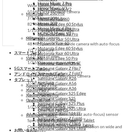
Honor Magic 7 Pro
Honor Magic 6 Pro
Wide camera
Honor Magic V3
HONOR Magic V2
50 MP Octa PD wide camera
Honor 200 Pro
Motorola
ƒ/1.68 aperture
Honor 200 Lite
Motorola Razr 60
Honor 200
82° field of view
Motorola Edge 60 Stylus
Honor Magic 6 Pro
Motorola Razr 60 Ultra
1/1.31" image sensor size
HONOR Magic V2
Motorola Edge 50 Pro
Ultrawide camera
Motorola
Motorola Razr 50 Ultra
Motorola Razr 60
48 MP Quad PD ultrawide camera with auto-focus
Motorola Edge 60 Stylus
ƒ/1.7 aperture
スマートフォン
Motorola Razr 60 Ultra
123° field of view
Samsung
Motorola Edge 50 Pro
1/2.55" image sensor size
Samsung Galaxy S25 FE
Motorola Razr 50 Ultra
Samsung Galaxy Z Flip7
5Gスマートフォン
Tele camera
Samsung Galaxy Z Fold7
アンドロイドスマートフォン
48 MP Quad PD telephoto camera
Samsung Galaxy A26
タブレット
ƒ/2.8 aperture
Samsung Galaxy A56
Xiaomi Pad 7 Pro
22° field of view
Samsung Galaxy A36
Xiaomi Pad 7
Samsung Galaxy S25 Edge
5x optical zoom
Xiaomi Pad 6s Pro
Samsung Galaxy S25
OnePlus Pad
Super Res Zoom up to 30x
Samsung Galaxy S25 Plus
OnePlus Pad 2
1/2.55" image sensor size
Samsung Galaxy S25 Ultra
OnePlus Pad Go
Samsung Galaxy S24 FE
Multi-zone LDAF (laser detect auto-focus) sensor
Redmagic Tablet
Samsung Galaxy Z Fold6
Redmagic Astra Gaming Tablet
Spectral and flicker sensor
Samsung Galaxy Z Flip6
Redmagic Nova Gaming Tablet
Optical + electronic image stabilisation on wide and
Samsung Galaxy S24 Ultra
お問い合わせ
telephoto