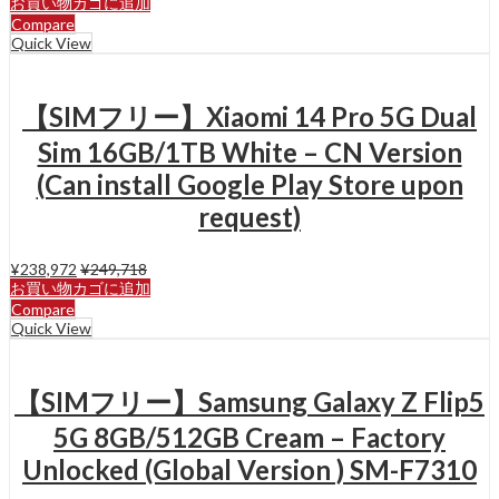
お買い物カゴに追加
Compare
Quick View
【SIMフリー】Xiaomi 14 Pro 5G Dual
Sim 16GB/1TB White – CN Version
(Can install Google Play Store upon
request)
¥
238,972
¥
249,718
お買い物カゴに追加
Compare
Quick View
【SIMフリー】Samsung Galaxy Z Flip5
5G 8GB/512GB Cream – Factory
Unlocked (Global Version ) SM-F7310