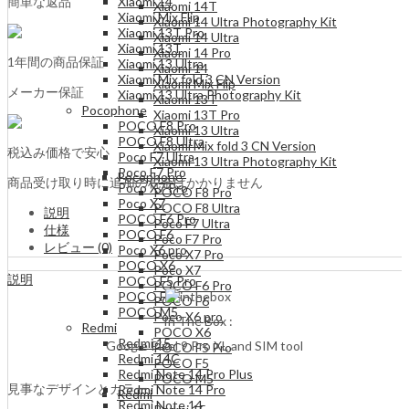
簡単な返品
Xiaomi 14
Xiaomi 14T
Xiaomi Mix Flip
Xiaomi 14 Ultra Photography Kit
Xiaomi 13T Pro
Xiaomi 14 Ultra
Xiaomi 13T
Xiaomi 14 Pro
1年間の商品保証
Xiaomi 13 Ultra
Xiaomi 14
Xiaomi Mix fold 3 CN Version
Xiaomi Mix Flip
メーカー保証
Xiaomi 13 Ultra Photography Kit
Xiaomi 13T
Pocophone
Xiaomi 13T Pro
POCO F8 Pro
Xiaomi 13 Ultra
POCO F8 Ultra
Xiaomi Mix fold 3 CN Version
税込み価格で安心
Poco F7 Ultra
Xiaomi 13 Ultra Photography Kit
Poco F7 Pro
Pocophone
商品受け取り時に追加の税金はかかりません
Poco X7 Pro
POCO F8 Pro
Poco X7
POCO F8 Ultra
説明
POCO F6 Pro
Poco F7 Ultra
仕様
POCO F6
Poco F7 Pro
レビュー (0)
Poco X6 pro
Poco X7 Pro
POCO X6
Poco X7
説明
POCO F5 Pro
POCO F6 Pro
POCO F5
POCO F6
POCO M5
Poco X6 pro
In The Box :
Redmi
POCO X6
Redmi 15
Google Pixel 9 Pro XL and SIM tool
POCO F5 Pro
Redmi 14C
POCO F5
Redmi Note 14 Pro Plus
POCO M5
見事なデザインとカラー
Redmi Note 14 Pro
Redmi
Redmi Note 14