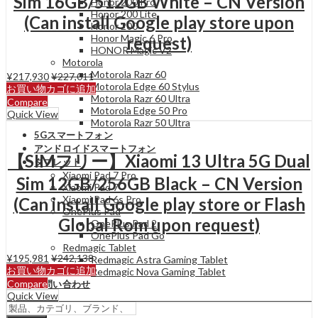
Sim 16GB/512GB White – CN Version
Honor 200 Pro
Honor 200 Lite
(Can install Google play store upon
Honor 200
Honor Magic 6 Pro
request)
HONOR Magic V2
Motorola
Motorola Razr 60
¥
217,930
¥
227,011
Motorola Edge 60 Stylus
お買い物カゴに追加
Motorola Razr 60 Ultra
Compare
Motorola Edge 50 Pro
Quick View
Motorola Razr 50 Ultra
5Gスマートフォン
アンドロイドスマートフォン
【SIMフリー】Xiaomi 13 Ultra 5G Dual
タブレット
Xiaomi Pad 7 Pro
Sim 12GB/256GB Black – CN Version
Xiaomi Pad 7
Xiaomi Pad 6s Pro
(Can install Google play store or Flash
OnePlus Pad
Global Rom upon request)
OnePlus Pad 2
OnePlus Pad Go
Redmagic Tablet
¥
195,981
¥
242,138
Redmagic Astra Gaming Tablet
お買い物カゴに追加
Redmagic Nova Gaming Tablet
Compare
お問い合わせ
Quick View