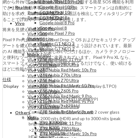
網から外れている場合でも緊急援助を提供する衛星 SOS 機能を利用
Google Pixel 7 Pro
Google Pixel 10 Pro XL
Google Pixel 10 Pro
Realme
できます。自動車事故が発生した場合、スマートフォンは自動的に
Google Pixel 10
Realme GT NEO 3
助けを求め、Call Screen はスパム通話を検出してフィルタリングす
Google Pixel 8a
Realme GT NEO 2
ることで詐欺やフィッシングを防止します。
Google pixel 8 Pro
Vivo
Google pixel 8
Vivo X300 Pro
将来を見据えた投資
Google Pixel 7 Pro
Vivo X300
Realme
Vivo V50 Lite
Pixel 9 Pro は、7 年間の Pixel Drop と OS およびセキュリティ アップ
Realme GT NEO 3
Vivo X Fold5
デートを備え、長くお使いいただけるよう設計されています。最新
Realme GT NEO 2
Vivo v50
の AI 機能をいち早くお楽しみいただけるほか、カメラ テクノロジー
Nubia
Vivo X Fold5
と便利なツールも継続的に改善されています。Pixel 9 Pro XL なら、
ZTE RedMagic 11 Pro
Vivo X200 FE
スマートフォンは常に最新の状態を保てるだけでなく、使い続ける
ZTE Nubia Z80 Ultra
vivo X200 Ultra
ほどに性能が向上します。
ZTE Nubia Red Magic 10s Pro
Vivo V40
ZTE Nubia Z70s Ultra
Vivo V40 lite
仕様
ZTE Nubia Z70 Ultra
Vivo X200 Pro
ZTE Nubia Red Magic 10 Pro
Display
6.8-inch (171 mm) Super Actua display (LTPO)
Vivo X200
ZTE Nubia Z60S Pro
Vivo X100s Pro
20:9 aspect ratio
ZTE Nubia Red Magic 9 Pro
Vivo X100s
1344 x 2992 LTPO OLED at 486 PPI
ZTE Nubia Red Magic 9s Pro
Vivo X Fold3
Smooth Display (1–120 Hz)
ZTE Nubia Z60 Ultra
Vivo X Fold3 Pro
ZTE Nubia Red Magic 8s pro
Corning® Gorilla® Glass Victus® 2 cover glass
Others
Vivo
Nubia
Up to 2000 nits (HDR) and up to 3000 nits (peak
Vivo X300 Pro
ZTE RedMagic 11 Pro
brightness)
Vivo X300
ZTE Nubia Z80 Ultra
>2,000,000:1 contrast ratio
Vivo V50 Lite
ZTE Nubia Red Magic 10s Pro
HDR support
Vivo X Fold5