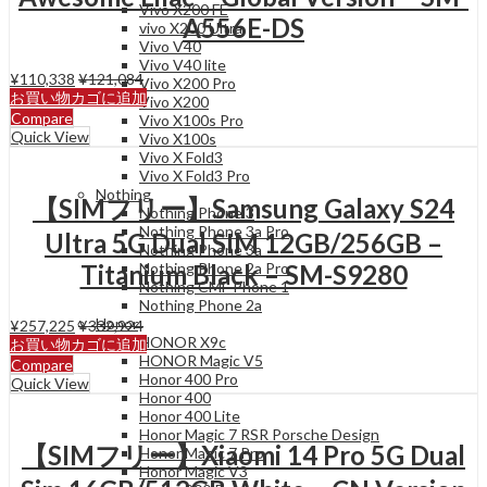
Vivo X200 FE
A556E-DS
vivo X200 Ultra
Vivo V40
Vivo V40 lite
¥
110,338
¥
121,084
Vivo X200 Pro
お買い物カゴに追加
Vivo X200
Compare
Vivo X100s Pro
Quick View
Vivo X100s
Vivo X Fold3
Vivo X Fold3 Pro
Nothing
【SIMフリー】Samsung Galaxy S24
Nothing Phone 3
Nothing Phone 3a Pro
Ultra 5G Dual SIM 12GB/256GB –
Nothing Phone 3a
Nothing Phone 2a Pro
Titanium Black – SM-S9280
Nothing CMF Phone 1
Nothing Phone 2a
Honor
¥
257,225
¥
332,924
HONOR X9c
お買い物カゴに追加
HONOR Magic V5
Compare
Honor 400 Pro
Quick View
Honor 400
Honor 400 Lite
Honor Magic 7 RSR Porsche Design
【SIMフリー】Xiaomi 14 Pro 5G Dual
Honor Magic 7 Pro
Honor Magic V3