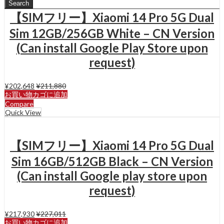
Search
【SIMフリー】Xiaomi 14 Pro 5G Dual
Sim 12GB/256GB White – CN Version
(Can install Google Play Store upon
request)
¥
202,648
¥
211,880
お買い物カゴに追加
Compare
Quick View
【SIMフリー】Xiaomi 14 Pro 5G Dual
Sim 16GB/512GB Black – CN Version
(Can install Google play store upon
request)
¥
217,930
¥
227,011
お買い物カゴに追加