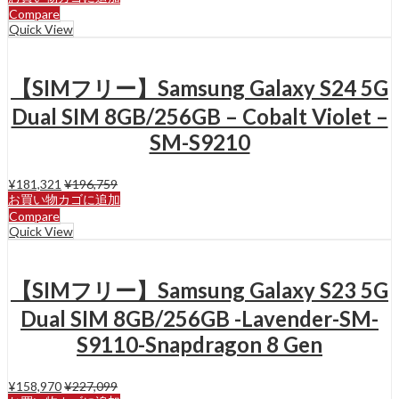
Compare
Quick View
【SIMフリー】Samsung Galaxy S24 5G
Dual SIM 8GB/256GB – Cobalt Violet –
SM-S9210
¥
181,321
¥
196,759
お買い物カゴに追加
Compare
Quick View
【SIMフリー】Samsung Galaxy S23 5G
Dual SIM 8GB/256GB -Lavender-SM-
S9110-Snapdragon 8 Gen
¥
158,970
¥
227,099