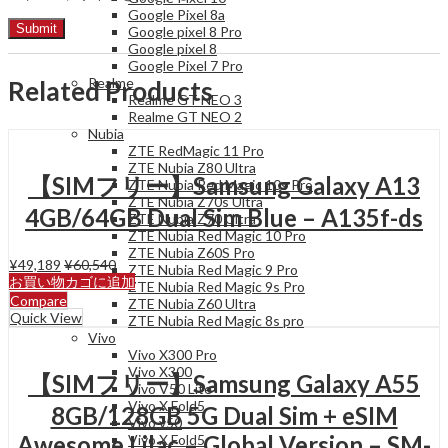
Google Pixel 8a
Google pixel 8 Pro
Google pixel 8
Google Pixel 7 Pro
Realme
Related Products
Realme GT NEO 3
Realme GT NEO 2
Nubia
ZTE RedMagic 11 Pro
ZTE Nubia Z80 Ultra
【SIMフリー】Samsung Galaxy A13
ZTE Nubia Red Magic 10s Pro
ZTE Nubia Z70s Ultra
4GB/64GB Dual Sim Blue – A135f-ds
ZTE Nubia Z70 Ultra
ZTE Nubia Red Magic 10 Pro
ZTE Nubia Z60S Pro
¥
49,189
¥
60,540
ZTE Nubia Red Magic 9 Pro
お買い物カゴに追加
ZTE Nubia Red Magic 9s Pro
Compare
ZTE Nubia Z60 Ultra
Quick View
ZTE Nubia Red Magic 8s pro
Vivo
Vivo X300 Pro
Vivo X300
【SIMフリー】Samsung Galaxy A55
Vivo V50 Lite
Vivo X Fold5
8GB/128GB 5G Dual Sim + eSIM
Vivo v50
Awesome Lilac – Global Version – SM-
Vivo X Fold5