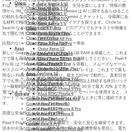
Oppo
Sony Xperia 1 VI
れは、創造性と生産性を大幅に高め、生活を楽にします。情報の整
Oppo Find X9 Pro
Sony Xperia 1 IV
理から IRL での回答の検索まで、Gemini は AI に関するあらゆること
OPPO Find X8 Pro
Sony Xperia 1 V
の頼れる存在です。写真を撮って Gemini とチャットし、冷蔵庫にあ
Oppo Reno 12 Pro
Sony Xperia 10 V
る材料で料理を作るなど、新しいアイデアを探ります。Circle to
Oppo Reno 12
Sony Xperia 5 V
Search などの機能を使用すると、どのアプリでもテキストや画像を
Oppo Find X7 Ultra
Oppo
Oppo Reno 10 Pro Plus
丸で囲むだけで簡単に情報を見つけることができます。
Oppo Find X9 Pro
Oppo Find X6 Pro
OPPO Find X8 Pro
比類のないパフォーマンスとバッテリー寿命
Oppo Reno 9 Pro Plus
Oppo Reno 12 Pro
Asus
Oppo Reno 12
新しい Google Tensor G4 チップと 16 GB RAM を搭載した、これま
Asus Zenfone 12 Ultra
Oppo Find X7 Ultra
でで最も高速で強力なパフォーマンスを体験してください。 Pixel 9
Asus ROG Phone 9 Pro
Oppo Reno 10 Pro Plus
Asus ROG Phone 9
Oppo Find X6 Pro
Pro XL は、Super Actua ディスプレイを搭載し、スムーズなゲーム
Asus Zenfone 11 Ultra
Oppo Reno 9 Pro Plus
やスクロールを実現します。このディスプレイは、これまでで最も
Asus Zenfone 10
Asus
明るい Pixel ディスプレイを誇り、最大 120 Hz で動作し、直射日光
Asus ROG Phone 8 Pro
Asus ROG Phone 9 FE
下でも滑らかな映像を実現します。24 時間以上持続する終日バッテ
Asus ROG Phone 8
Asus Zenfone 12 Ultra
リー駆動時間をお楽しみください。わずか 30 分で最大 70% まで充
Asus Zenfone 7
Asus ROG Phone 9 Pro
電できます。エクストリーム バッテリー セーバーを使用すると、ス
Google
Asus ROG Phone 9
マートフォンは最大 100 時間駆動し、必要なときに常に接続できま
Google Pixel 10 Pro Fold
Asus Zenfone 11 Ultra
す。
Google Pixel 10 Pro XL
Asus Zenfone 10
Google Pixel 10 Pro
Asus ROG Phone 8 Pro
高度な安全性とセキュリティ機能
Google Pixel 10
Asus ROG Phone 8
Google Pixel 8a
Asus Zenfone 7
Pixel 9 Pro XL の包括的な安全機能で、安全と安心を確保できます。
Google
Google pixel 8 Pro
洪水や火災などの近くの緊急事態に関する危機警報を受信し、電力
Google pixel 8
Google Pixel 10 Pro Fold