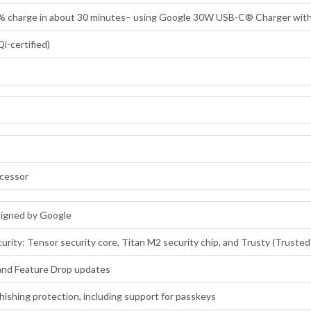
0% charge in about 30 minutes– using Google 30W USB-C® Charger with
Qi-certified)
ocessor
signed by Google
curity: Tensor security core, Titan M2 security chip, and Trusty (Trust
, and Feature Drop updates
hishing protection, including support for passkeys