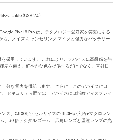
USB-C cable (USB 2.0)
 Google Pixel 8 Pro は、テクノロジー愛好家を笑顔にする
スプレイから、ノイズ キャンセリング マイクと強力なバッテリー
ctus 2 素材を採用しています。 これにより、デバイスに高級感を与
/m² の輝度を備え、鮮やかな色を提供するだけでなく、直射日
どの使用シナリオに十分な電力を供給します。 さらに、このデバイスには
存できます。 セキュリティ面では、デバイスには指紋ディスプレイ
69主レンズ、0.800ピクセルサイズの48.0Mpx広角+マクロレン
倍光学ズーム、30 倍デジタル ズーム、広角レンズと望遠レンズの光