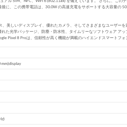
 5.3、デュアル SIM、NFC、WiFi 6 (802.11ax) を備えています。 さらに
に、この携帯電話は、30.0W の高速充電をサポートする大容量の 50
たパフォーマンス、美しいディスプレイ、優れたカメラ、そしてさまざまなユー
れた光学パッケージ、防塵・防水性、タイムリーなソフトウェア アップ
le Pixel 8 Proは、信頼性が高く機能が満載のハイエンドスマー
0 mm)display
Hz)