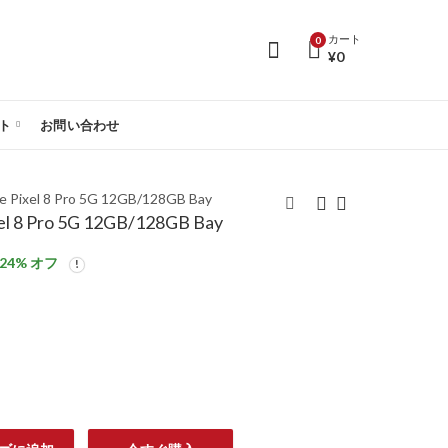
カート
0
¥
0
ト
お問い合わせ
xel 8 Pro 5G 12GB/128GB Bay
8 Pro 5G 12GB/128GB Bay
24
% オフ
【SIMフリー】Google
【SIMフリー】Google
Pixel 8 5G 8GB/256GB
Pixel 8 Pro 5G
Rose
12GB/128GB Obsidian
¥
118,459
¥
137,230
¥
138,178
¥
181,637