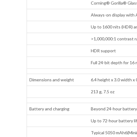
Corning® Gorilla® Glas
Always-on display with 
Up to 1600 nits (HDR) a
>1,000,000:1 contrast r
HDR support
Full 24-bit depth for 16 
Dimensions and weight
6.4 height x 3.0 width x 
213 g, 7.5 oz
Battery and charging
Beyond 24-hour battery 
Up to 72-hour battery l
Typical 5050 mAh6(Min