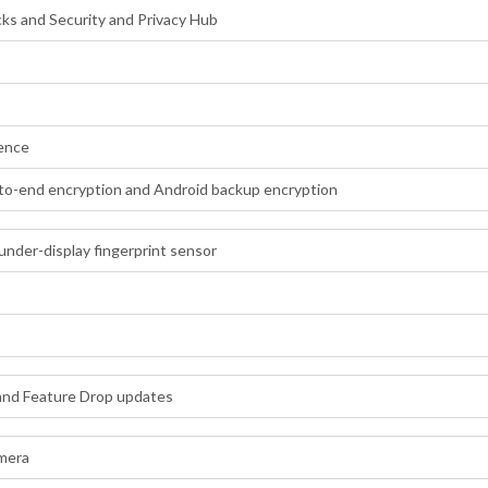
ks and Security and Privacy Hub
gence
o-end encryption and Android backup encryption
under-display fingerprint sensor
, and Feature Drop updates
mera