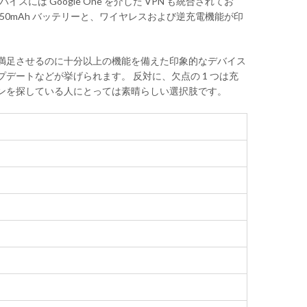
、このデバイスには Google One を介した VPN も統合されてお
50mAh バッテリーと、ワイヤレスおよび逆充電機能が印
ザーを満足させるのに十分以上の機能を備えた印象的なデバイス
デートなどが挙げられます。 反対に、欠点の 1 つは充
トフォンを探している人にとっては素晴らしい選択肢です。