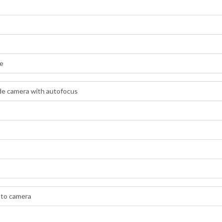
ze
e camera with autofocus
to camera