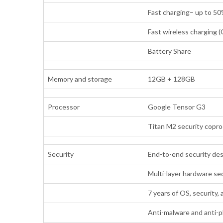
Fast charging– up to 5
Fast wireless charging (
Battery Share
Memory and storage
12GB + 128GB
Processor
Google Tensor G3
Titan M2 security copr
Security
End-to-end security de
Multi-layer hardware se
7 years of OS, security
Anti-malware and anti-p