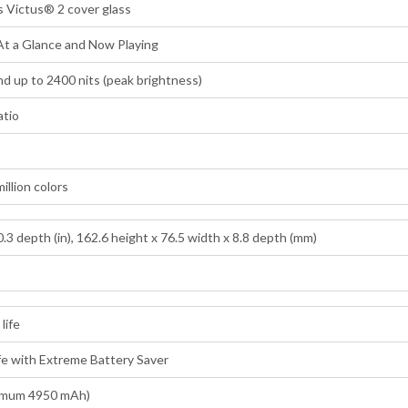
s Victus® 2 cover glass
At a Glance and Now Playing
nd up to 2400 nits (peak brightness)
atio
million colors
0.3 depth (in), 162.6 height x 76.5 width x 8.8 depth (mm)
life
ife with Extreme Battery Saver
imum 4950 mAh)