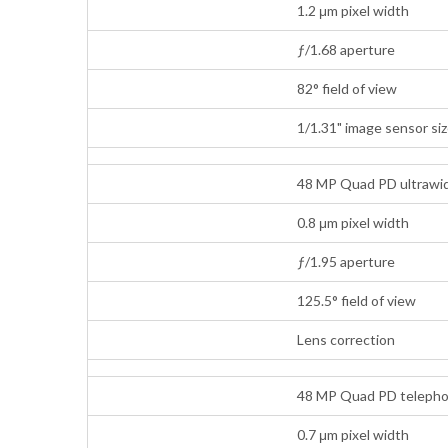
1.2 μm pixel width
ƒ/1.68 aperture
82° field of view
1/1.31" image sensor si
48 MP Quad PD ultrawid
0.8 μm pixel width
ƒ/1.95 aperture
125.5° field of view
Lens correction
48 MP Quad PD telepho
0.7 μm pixel width