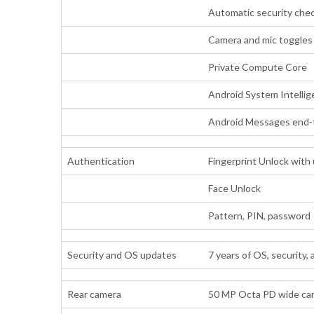
Automatic security chec
Camera and mic toggles
Private Compute Core
Android System Intelli
Android Messages end-t
Authentication
Fingerprint Unlock with 
Face Unlock
Pattern, PIN, password
Security and OS updates
7 years of OS, security
Rear camera
50 MP Octa PD wide ca